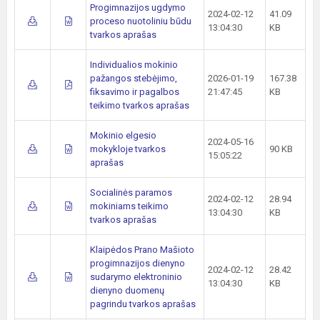
Progimnazijos ugdymo
2024-02-12
41.09
proceso nuotoliniu būdu
13:04:30
KB
tvarkos aprašas
Individualios mokinio
pažangos stebėjimo,
2026-01-19
167.38
fiksavimo ir pagalbos
21:47:45
KB
teikimo tvarkos aprašas
Mokinio elgesio
2024-05-16
mokykloje tvarkos
90 KB
15:05:22
aprašas
Socialinės paramos
2024-02-12
28.94
mokiniams teikimo
13:04:30
KB
tvarkos aprašas
Klaipėdos Prano Mašioto
progimnazijos dienyno
2024-02-12
28.42
sudarymo elektroninio
13:04:30
KB
dienyno duomenų
pagrindu tvarkos aprašas