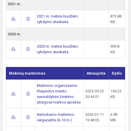
2021 m.
2021 m. metinė biudžeto
873.88
vykdymo ataskaita
KB
2020 m.
2020 m. metinė biudžeto
909.8
vykdymo ataskaita
KB
Mokinių maitinimas
Atnaujinta
Dydis
Maitinimo organizavimo
Klaipėdos miesto
2025-09-23
194.23
savivaldybės švietimo
20:44:01
KB
įstaigose tvarkos aprašas
Nemokamo maitinimo
2026-01-11
6.98
valgiaraštis (6-10 m.)
19:48:05
MB