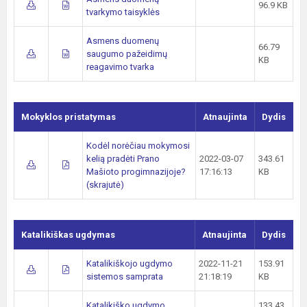
96.9 KB
tvarkymo taisyklės
Asmens duomenų
66.79
saugumo pažeidimų
KB
reagavimo tvarka
Mokyklos pristatymas
Atnaujinta
Dydis
Kodėl norėčiau mokymosi
kelią pradėti Prano
2022-03-07
343.61
Mašioto progimnazijoje?
17:16:13
KB
(skrajutė)
Katalikiškas ugdymas
Atnaujinta
Dydis
Katalikiškojo ugdymo
2022-11-21
153.91
sistemos samprata
21:18:19
KB
Katalikiško ugdymo
133.43