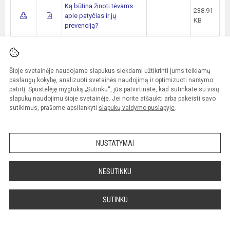
Ką būtina žinoti tėvams
238.91
apie patyčias ir jų
KB
prevenciją?
Informacija,
nukentėjusiems nuo
2024-12-17
135.63
neapykantą kurstančios
Šioje svetainėje naudojame slapukus siekdami užtikrinti jums teikiamų
19:26:34
KB
kalbos ar neapykantos
paslaugų kokybę, analizuoti svetainės naudojimą ir optimizuoti naršymo
nusikaltimo
patirtį. Spustelėję mygtuką „Sutinku“, jūs patvirtinate, kad sutinkate su visų
slapukų naudojimu šioje svetainėje. Jei norite atšaukti arba pakeisti savo
sutikimus, prašome apsilankyti
slapukų valdymo puslapyje
.
Psichologinis švietimas
Atnaujinta
Dydis
NUSTATYMAI
Apie psichines
problemas, krizes bei
psichikos sutrikimus
NESUTINKU
Apie savižudybės
prevenciją bei intervenciją
SUTINKU