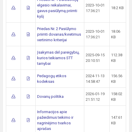
elgesio reikalavimai,
2023-10-01
18.2 KB
gavus pasiūlymą priimti
17:36:21
kyšį
Priedas Nr. 2 Pasiūlymo
2023-10-01
18.06
priimti dovanas/kvietimus
17:36:21
KB
vertinimo kriterijai
Įsakymas dėl pareigybių,
2025-09-15
112.38
kurios teikiamos STT
20:10:51
KB
tarnybai
Pedagogų etikos
2024-11-13
156.56
kodeksas
14:58:47
KB
2026-01-19
158.02
Dovanų politika
21:51:12
KB
Informacijos apie
pažeidimus teikimo ir
147.61
nagrinėjimo tvarkos
KB
aprašas