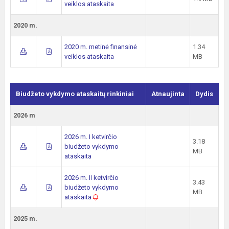
veiklos ataskaita
2020 m.
2020 m. metinė finansinė
1.34
veiklos ataskaita
MB
Biudžeto vykdymo ataskaitų rinkiniai
Atnaujinta
Dydis
2026 m
2026 m. I ketvirčio
3.18
biudžeto vykdymo
MB
ataskaita
2026 m. II ketvirčio
3.43
biudžeto vykdymo
MB
ataskaita
2025 m.