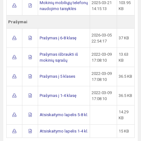
Mokinių mobiliųjų telefonų
2025-03-21
103.95
naudojimo taisyklės
14:15:13
KB
Prašymai
2026-03-05
Prašymas į 6-8 klasę
37 KB
22:54:17
Prašymas išbraukti iš
2022-03-09
13.63
mokinių sąrašų
17:08:10
KB
2022-03-09
Prašymas į 5 klases
36.5 KB
17:08:10
2022-03-09
Prašymas į 1-4 klasę
36.5 KB
17:08:10
14.29
Atsiskaitymo lapelis 5-8 kl.
KB
Atsiskaitymo lapelis 1-4 kl.
15 KB