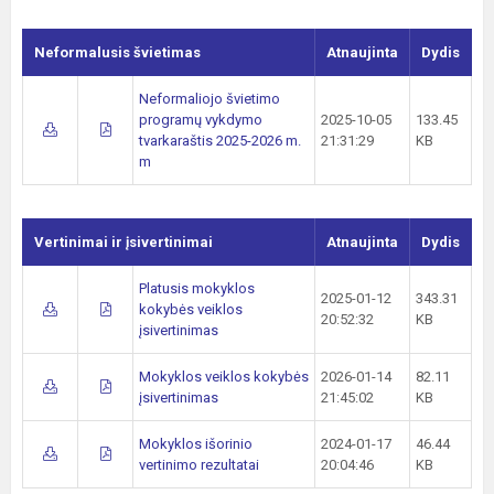
Neformalusis švietimas
Atnaujinta
Dydis
Neformaliojo švietimo
programų vykdymo
2025-10-05
133.45
tvarkaraštis 2025-2026 m.
21:31:29
KB
m
Vertinimai ir įsivertinimai
Atnaujinta
Dydis
Platusis mokyklos
2025-01-12
343.31
kokybės veiklos
20:52:32
KB
įsivertinimas
Mokyklos veiklos kokybės
2026-01-14
82.11
įsivertinimas
21:45:02
KB
Mokyklos išorinio
2024-01-17
46.44
vertinimo rezultatai
20:04:46
KB