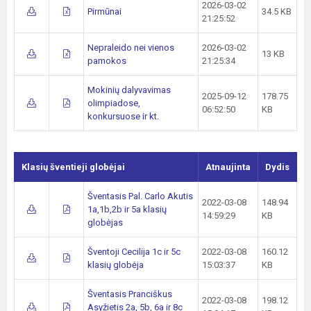
2026-03-02
Pirmūnai
34.5 KB
21:25:52
Nepraleido nei vienos
2026-03-02
13 KB
pamokos
21:25:34
Mokinių dalyvavimas
2025-09-12
178.75
olimpiadose,
06:52:50
KB
konkursuose ir kt.
Klasių šventieji globėjai
Atnaujinta
Dydis
Šventasis Pal. Carlo Akutis
2022-03-08
148.94
1a,1b,2b ir 5a klasių
14:59:29
KB
globėjas
Šventoji Cecilija 1c ir 5c
2022-03-08
160.12
klasių globėja
15:03:37
KB
Šventasis Pranciškus
2022-03-08
198.12
Asyžietis 2a, 5b, 6a ir 8c