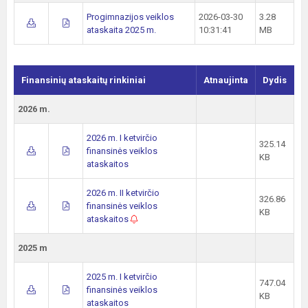
Progimnazijos veiklos
2026-03-30
3.28
ataskaita 2025 m.
10:31:41
MB
Finansinių ataskaitų rinkiniai
Atnaujinta
Dydis
2026 m.
2026 m. I ketvirčio
325.14
finansinės veiklos
KB
ataskaitos
2026 m. II ketvirčio
326.86
finansinės veiklos
KB
ataskaitos
2025 m
2025 m. I ketvirčio
747.04
finansinės veiklos
KB
ataskaitos