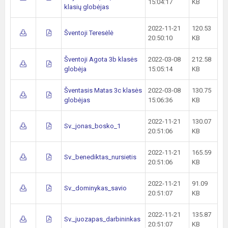
15:04:17
KB
klasių globėjas
2022-11-21
120.53
Šventoji Teresėlė
20:50:10
KB
Šventoji Agota 3b klasės
2022-03-08
212.58
globėja
15:05:14
KB
Šventasis Matas 3c klasės
2022-03-08
130.75
globėjas
15:06:36
KB
2022-11-21
130.07
Sv._jonas_bosko_1
20:51:06
KB
2022-11-21
165.59
Sv._benediktas_nursietis
20:51:06
KB
2022-11-21
91.09
Sv._dominykas_savio
20:51:07
KB
2022-11-21
135.87
Sv._juozapas_darbininkas
20:51:07
KB