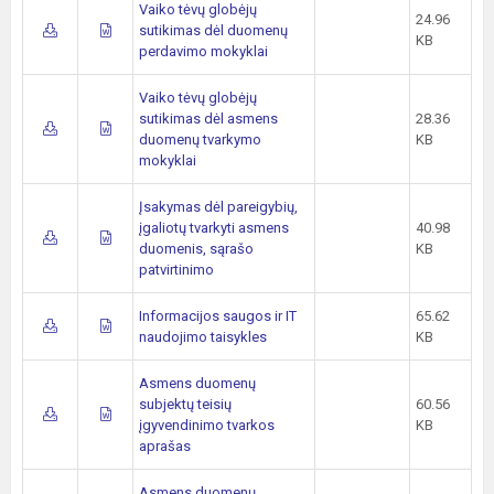
Vaiko tėvų globėjų
24.96
sutikimas dėl duomenų
KB
perdavimo mokyklai
Vaiko tėvų globėjų
sutikimas dėl asmens
28.36
duomenų tvarkymo
KB
mokyklai
Įsakymas dėl pareigybių,
įgaliotų tvarkyti asmens
40.98
duomenis, sąrašo
KB
patvirtinimo
Informacijos saugos ir IT
65.62
naudojimo taisykles
KB
Asmens duomenų
subjektų teisių
60.56
įgyvendinimo tvarkos
KB
aprašas
Asmens duomenų