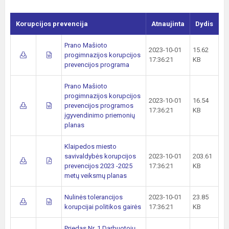
Korupcijos prevencija
Atnaujinta
Dydis
Prano Mašioto
2023-10-01
15.62
progimnazijos korupcijos
17:36:21
KB
prevencijos programa
Prano Mašioto
progimnazijos korupcijos
2023-10-01
16.54
prevencijos programos
17:36:21
KB
įgyvendinimo priemonių
planas
Klaipedos miesto
savivaldybės korupcijos
2023-10-01
203.61
prevencijos 2023 -2025
17:36:21
KB
metų veiksmų planas
Nulinės tolerancijos
2023-10-01
23.85
korupcijai politikos gairės
17:36:21
KB
Priedas Nr. 1 Darbuotojų