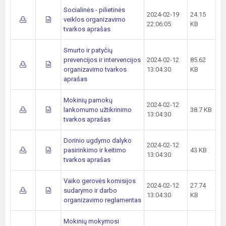
Socialinės - pilietinės
2024-02-19
24.15
veiklos organizavimo
22:06:05
KB
tvarkos aprašas
Smurto ir patyčių
prevencijos ir intervencijos
2024-02-12
85.62
organizavimo tvarkos
13:04:30
KB
aprašas
Mokinių pamokų
2024-02-12
lankomumo užtikrinimo
38.7 KB
13:04:30
tvarkos aprašas
Dorinio ugdymo dalyko
2024-02-12
pasirinkimo ir keitimo
43 KB
13:04:30
tvarkos aprašas
Vaiko gerovės komisijos
2024-02-12
27.74
sudarymo ir darbo
13:04:30
KB
organizavimo reglamentas
Mokinių mokymosi