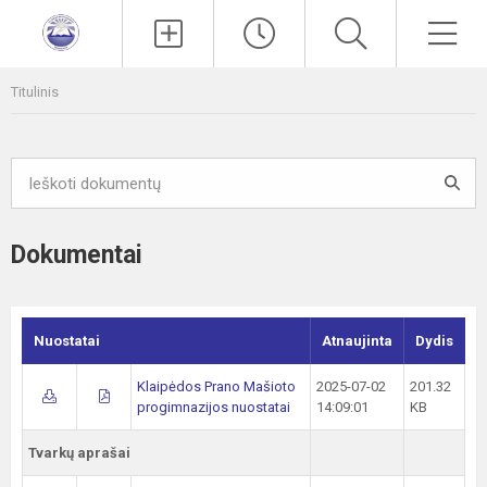
Paieška
Men
Titulinis
Dokumentai
Nuostatai
Atnaujinta
Dydis
Klaipėdos Prano Mašioto
2025-07-02
201.32
progimnazijos nuostatai
14:09:01
KB
Tvarkų aprašai