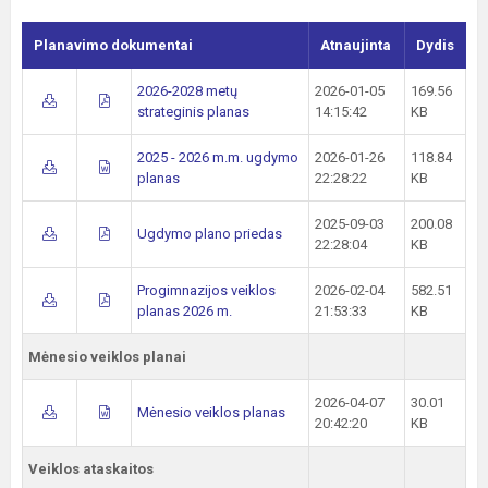
Planavimo dokumentai
Atnaujinta
Dydis
2026-2028 metų
2026-01-05
169.56
strateginis planas
14:15:42
KB
2025 - 2026 m.m. ugdymo
2026-01-26
118.84
planas
22:28:22
KB
2025-09-03
200.08
Ugdymo plano priedas
22:28:04
KB
Progimnazijos veiklos
2026-02-04
582.51
planas 2026 m.
21:53:33
KB
Mėnesio veiklos planai
2026-04-07
30.01
Mėnesio veiklos planas
20:42:20
KB
Veiklos ataskaitos