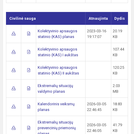
Civilinė sauga
Atnaujinta
Dydis
Kolektyvinio apsaugos
2023-03-16
20.19
statinio (KAS) planas
19:17:07
KB
Kolektyvinio apsaugos
107.44
statinio (KAS) I aukštas
KB
Kolektyvinio apsaugos
120.25
statinio (KAS) II aukštas
KB
Ekstremalių situacijų
2.03
valdymo planas
MB
Kalendorinis veiksmų
2026-03-05
18.83
planas
22:46:45
KB
Ekstremalių situacijų
2026-03-05
41.79
prevencinių priemonių
22:46:05
KB
planas