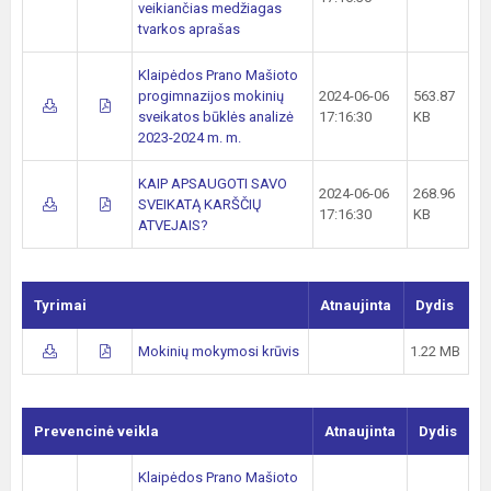
veikiančias medžiagas
tvarkos aprašas
Klaipėdos Prano Mašioto
progimnazijos mokinių
2024-06-06
563.87
sveikatos būklės analizė
17:16:30
KB
2023-2024 m. m.
KAIP APSAUGOTI SAVO
2024-06-06
268.96
SVEIKATĄ KARŠČIŲ
17:16:30
KB
ATVEJAIS?
Tyrimai
Atnaujinta
Dydis
Mokinių mokymosi krūvis
1.22 MB
Prevencinė veikla
Atnaujinta
Dydis
Klaipėdos Prano Mašioto