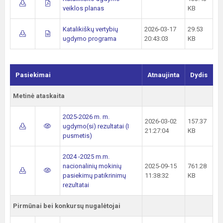
veiklos planas
KB
Katalikiškų vertybių
2026-03-17
29.53
ugdymo programa
20:43:03
KB
Pasiekimai
Atnaujinta
Dydis
Metinė ataskaita
2025-2026 m. m.
2026-03-02
157.37
ugdymo(si) rezultatai (I
21:27:04
KB
pusmetis)
2024 -2025 m.m.
nacionalinių mokinių
2025-09-15
761.28
pasiekimų patikrinimų
11:38:32
KB
rezultatai
Pirmūnai bei konkursų nugalėtojai