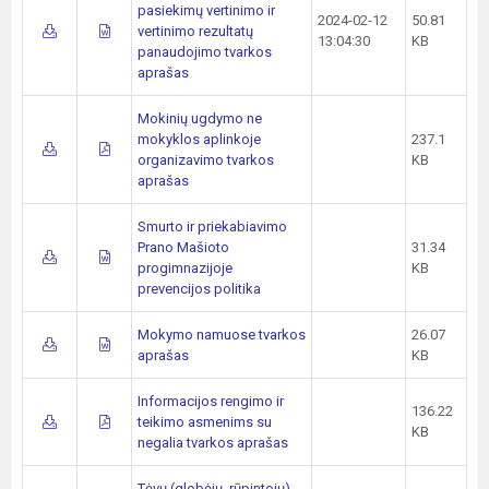
pasiekimų vertinimo ir
2024-02-12
50.81
vertinimo rezultatų
13:04:30
KB
panaudojimo tvarkos
aprašas
Mokinių ugdymo ne
mokyklos aplinkoje
237.1
organizavimo tvarkos
KB
aprašas
Smurto ir priekabiavimo
Prano Mašioto
31.34
progimnazijoje
KB
prevencijos politika
Mokymo namuose tvarkos
26.07
aprašas
KB
Informacijos rengimo ir
136.22
teikimo asmenims su
KB
negalia tvarkos aprašas
Tėvų (globėjų, rūpintojų)