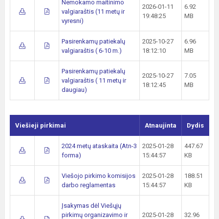
Nemokamo maitinimo
2026-01-11
6.92
valgiaraštis (11 metų ir
19:48:25
MB
vyresni)
Pasirenkamų patiekalų
2025-10-27
6.96
valgiaraštis ( 6-10 m.)
18:12:10
MB
Pasirenkamų patiekalų
2025-10-27
7.05
valgiaraštis ( 11 metų ir
18:12:45
MB
daugiau)
Viešieji pirkimai
Atnaujinta
Dydis
2024 metų ataskaita (Atn-3
2025-01-28
447.67
forma)
15:44:57
KB
Viešojo pirkimo komisijos
2025-01-28
188.51
darbo reglamentas
15:44:57
KB
Įsakymas dėl Viešųjų
pirkimų organizavimo ir
2025-01-28
32.96