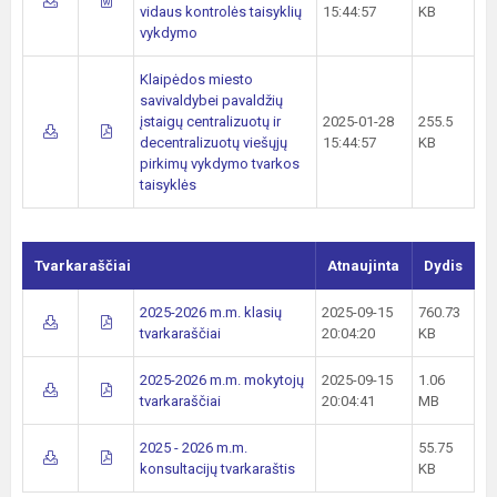
vidaus kontrolės taisyklių
15:44:57
KB
vykdymo
Klaipėdos miesto
savivaldybei pavaldžių
įstaigų centralizuotų ir
2025-01-28
255.5
decentralizuotų viešųjų
15:44:57
KB
pirkimų vykdymo tvarkos
taisyklės
Tvarkaraščiai
Atnaujinta
Dydis
2025-2026 m.m. klasių
2025-09-15
760.73
tvarkaraščiai
20:04:20
KB
2025-2026 m.m. mokytojų
2025-09-15
1.06
tvarkaraščiai
20:04:41
MB
2025 - 2026 m.m.
55.75
konsultacijų tvarkaraštis
KB