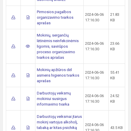
Pirmosios pagalbos
2024-06-06
21.83
organizavimo tvarkos
17:16:30
KB
aprašas
Mokinių, sergančių
lėtinėmis neinfekcinėmis
2024-06-06
23.66
ligomis, savirūpos
17:16:30
KB
proceso organizavimo
tvarkos aprašas
Mokinių apžiūros dėl
2024-06-06
55.41
asmens higienos tvarkos
17:16:30
KB
aprašas
Darbuotojų veiksmų
2024-06-06
24.52
mokiniui susirgus
17:16:30
KB
informavimo tvarka
Darbuotojų veiksmai įtarus
mokinį vartojus alkoholį,
2024-06-06
tabaką ar kitas psichiką
43.5 KB
17:16:30