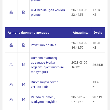
Civilinės saugos veiklos
2026-03-05
17.84
planas
22:44:58
KB
Asmens duomenų apsauga
Atnaujinta
Dydis
2023-03-09
18.03
Privatumo politika
16:41:59
KB
Asmens duomenų
apsaugos tvarka
2023-03-09
26.8 KB
organizuojant nuotolinį
16:42:38
mokymą(si)
Duomenų tvarkymo
41.45
veiklos įrašai
KB
Vaizdo duomenų
2026-01-26
287.19
tvarkymo taisyklės
07:24:48
KB