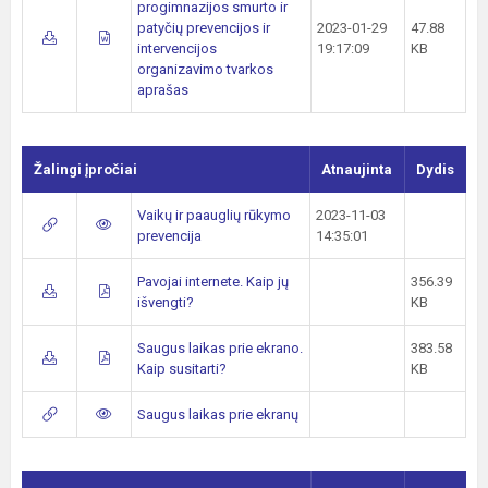
progimnazijos smurto ir
patyčių prevencijos ir
2023-01-29
47.88
intervencijos
19:17:09
KB
organizavimo tvarkos
aprašas
Žalingi įpročiai
Atnaujinta
Dydis
Vaikų ir paauglių rūkymo
2023-11-03
prevencija
14:35:01
Pavojai internete. Kaip jų
356.39
išvengti?
KB
Saugus laikas prie ekrano.
383.58
Kaip susitarti?
KB
Saugus laikas prie ekranų