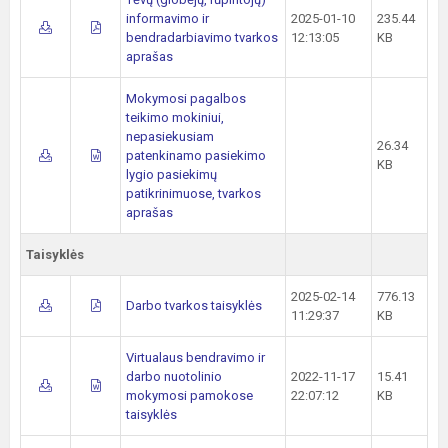
informavimo ir
2025-01-10
235.44
bendradarbiavimo tvarkos
12:13:05
KB
aprašas
Mokymosi pagalbos
teikimo mokiniui,
nepasiekusiam
26.34
patenkinamo pasiekimo
KB
lygio pasiekimų
patikrinimuose, tvarkos
aprašas
Taisyklės
2025-02-14
776.13
Darbo tvarkos taisyklės
11:29:37
KB
Virtualaus bendravimo ir
darbo nuotolinio
2022-11-17
15.41
mokymosi pamokose
22:07:12
KB
taisyklės