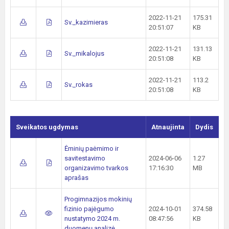
2022-11-21
175.31
Sv._kazimieras
20:51:07
KB
2022-11-21
131.13
Sv._mikalojus
20:51:08
KB
2022-11-21
113.2
Sv._rokas
20:51:08
KB
Sveikatos ugdymas
Atnaujinta
Dydis
Ėminių paėmimo ir
savitestavimo
2024-06-06
1.27
organizavimo tvarkos
17:16:30
MB
aprašas
Progimnazijos mokinių
fizinio pajėgumo
2024-10-01
374.58
nustatymo 2024 m.
08:47:56
KB
duomenų analizė