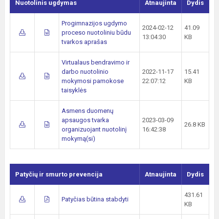
Nuotolinis ugdymas
Atnaujinta
Dydis
Progimnazijos ugdymo
2024-02-12
41.09
proceso nuotoliniu būdu
13:04:30
KB
tvarkos aprašas
Virtualaus bendravimo ir
darbo nuotolinio
2022-11-17
15.41
mokymosi pamokose
22:07:12
KB
taisyklės
Asmens duomenų
apsaugos tvarka
2023-03-09
26.8 KB
organizuojant nuotolinį
16:42:38
mokymą(si)
Patyčių ir smurto prevencija
Atnaujinta
Dydis
431.61
Patyčias būtina stabdyti
KB