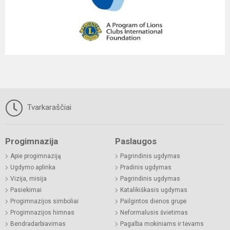
Tvarkaraščiai
Progimnazija
Paslaugos
Apie progimnaziją
Pagrindinis ugdymas
Ugdymo aplinka
Pradinis ugdymas
Vizija, misija
Pagrindinis ugdymas
Pasiekimai
Katalikiškasis ugdymas
Progimnazijos simboliai
Pailgintos dienos grupė
Progimnazijos himnas
Neformalusis švietimas
Bendradarbiavimas
Pagalba mokiniams ir tėvams