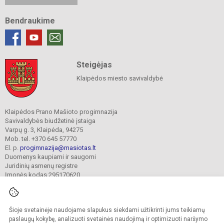
Bendraukime
Steigėjas
Klaipėdos miesto savivaldybė
Klaipėdos Prano Mašioto progimnazija
Savivaldybės biudžetinė įstaiga
Varpų g. 3, Klaipėda, 94275
Mob. tel. +370 645 57770
El. p.
progimnazija@masiotas.lt
Duomenys kaupiami ir saugomi
Juridinių asmenų registre
Įmonės kodas 295170620
Šioje svetainėje naudojame slapukus siekdami užtikrinti jums teikiamų
© 2022. Klaipėdos Prano Mašioto progimnazija. Visos teisės saugomos.
Kopijuoti turinį be raštiško įstaigos administracijos sutikimo griežtai draudžiama.
paslaugų kokybę, analizuoti svetainės naudojimą ir optimizuoti naršymo