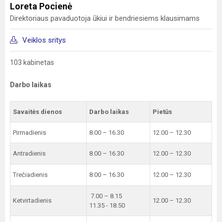
Loreta Pocienė
Direktoriaus pavaduotoja ūkiui ir bendriesiems klausimams
Veiklos sritys
103 kabinetas
Darbo laikas
Savaitės dienos
Darbo laikas
Pietūs
Pirmadienis
8.00 – 16.30
12.00 – 12.30
Antradienis
8.00 – 16.30
12.00 – 12.30
Trečiadienis
8.00 – 16.30
12.00 – 12.30
7.00 – 8.15
Ketvirtadienis
12.00 – 12.30
11.35 - 18.50