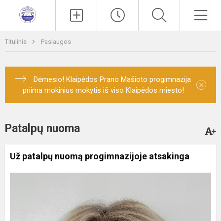
Paieška
Men
Titulinis
Paslaugos
Dėmesio! Klaipėdos Prano Mašioto progimnazija
×
priima mokinius mokytis iš viso Klaipėdos miesto!
Patalpų nuoma
Už patalpų nuomą progimnazijoje atsakinga