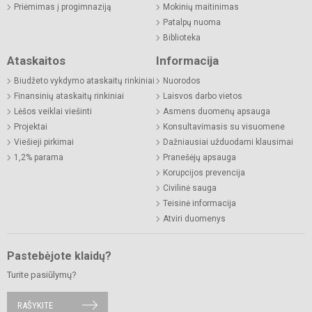
Priėmimas į progimnaziją
Mokinių maitinimas
Patalpų nuoma
Biblioteka
Ataskaitos
Informacija
Biudžeto vykdymo ataskaitų rinkiniai
Nuorodos
Finansinių ataskaitų rinkiniai
Laisvos darbo vietos
Lėšos veiklai viešinti
Asmens duomenų apsauga
Projektai
Konsultavimasis su visuomene
Viešieji pirkimai
Dažniausiai užduodami klausimai
1,2% parama
Pranešėjų apsauga
Korupcijos prevencija
Civilinė sauga
Teisinė informacija
Atviri duomenys
Pastebėjote klaidų?
Turite pasiūlymų?
RAŠYKITE