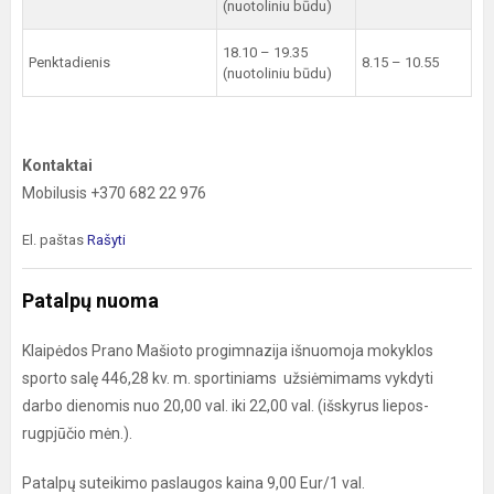
(nuotoliniu būdu)
18.10 – 19.35
Penktadienis
8.15 – 10.55
(nuotoliniu būdu)
Kontaktai
Mobilusis +370 682 22 976
El. paštas
Rašyti
Patalpų nuoma
Klaipėdos Prano Mašioto progimnazija išnuomoja mokyklos
sporto salę 446,28 kv. m. sportiniams užsiėmimams vykdyti
darbo dienomis nuo 20,00 val. iki 22,00 val. (išskyrus liepos-
rugpjūčio mėn.).
Patalpų suteikimo paslaugos kaina 9,00 Eur/1 val.