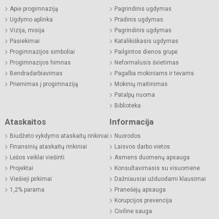
Apie progimnaziją
Pagrindinis ugdymas
Ugdymo aplinka
Pradinis ugdymas
Vizija, misija
Pagrindinis ugdymas
Pasiekimai
Katalikiškasis ugdymas
Progimnazijos simboliai
Pailgintos dienos grupė
Progimnazijos himnas
Neformalusis švietimas
Bendradarbiavimas
Pagalba mokiniams ir tėvams
Priėmimas į progimnaziją
Mokinių maitinimas
Patalpų nuoma
Biblioteka
Ataskaitos
Informacija
Biudžeto vykdymo ataskaitų rinkiniai
Nuorodos
Finansinių ataskaitų rinkiniai
Laisvos darbo vietos
Lėšos veiklai viešinti
Asmens duomenų apsauga
Projektai
Konsultavimasis su visuomene
Viešieji pirkimai
Dažniausiai užduodami klausimai
1,2% parama
Pranešėjų apsauga
Korupcijos prevencija
Civilinė sauga