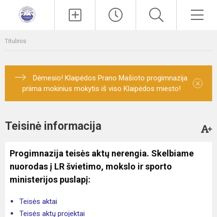
Paieška
Men
Titulinis
Dėmesio! Klaipėdos Prano Mašioto progimnazija
×
priima mokinius mokytis iš viso Klaipėdos miesto!
Teisinė informacija
Progimnazija teisės aktų nerengia. Skelbiame
nuorodas į LR švietimo, mokslo ir sporto
ministerijos puslapį:
Teisės aktai
Teisės aktų projektai