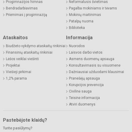
Progimnazijos himnas
Neformalusis švietimas
Bendradarbiavimas
Pagalba mokiniams ir tėvams
Priėmimas į progimnaziją
Mokinių maitinimas
Patalpų nuoma
Biblioteka
Ataskaitos
Informacija
Biudžeto vykdymo ataskaitų rinkiniai
Nuorodos
Finansinių ataskaitų rinkiniai
Laisvos darbo vietos
Lėšos veiklai viešinti
Asmens duomenų apsauga
Projektai
Konsultavimasis su visuomene
Viešieji pirkimai
Dažniausiai užduodami klausimai
1,2% parama
Pranešėjų apsauga
Korupcijos prevencija
Civilinė sauga
Teisinė informacija
Atviri duomenys
Pastebėjote klaidų?
Turite pasiūlymų?