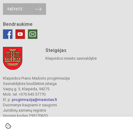
RAŠYKITE
Bendraukime
Steigėjas
Klaipėdos miesto savivaldybė
Klaipėdos Prano Mašioto progimnazija
Savivaldybės biudžetinė įstaiga
Varpų g. 3, Klaipėda, 94275
Mob. tel. +370 645 57770
El. p.
progimnazija@masiotas.lt
Duomenys kaupiami ir saugomi
Juridinių asmenų registre
Įmonės kodas 295170620