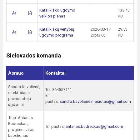
Katalikiško ugdymo
133.43
veiklos planas
KB
Katalikiškų vertybių
2026-03-17
29.53
ugdymo programa
20:43:03
KB
Sielovados komanda
Asmuo
Kontaktai
Sandra Kavolienė,
Tel. 864557111
direktoriaus
El.
pavaduotoja
paštas:
sandra.kavoliene.masiotas@gmail.com
ugdymui
Kun. Antanas
Budreckas,
El. paštas:
antanas.budreckas@gmail.com
progimnazijos
kapelionas