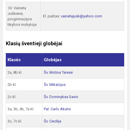
Dr. Vaineta
Juškienė,
El. paštas:
vainetajusk@yahoo.com
progimnazijos
tikybos mokytoja
Klasių šventieji globėjai
Klasės
Globėjas
2a, 8b kl.
Šv. Motina Teresė
2b kl.
Šv. Mikalojus
2c kl.
Šv. Dominykas Savio
3a, 3b, 4b, 7a kl.
Pal. Carlo Akutis
3c, 7c kl.
Šv. Cecilija