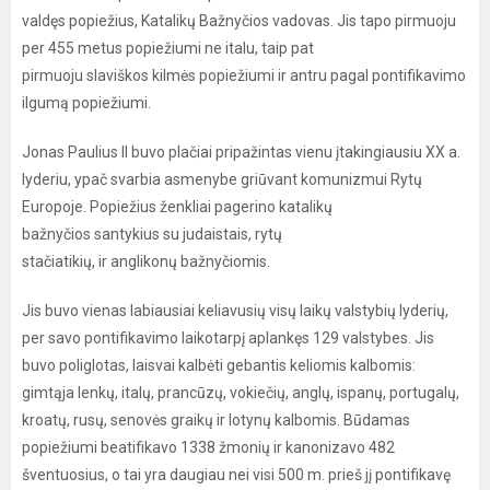
valdęs popiežius, Katalikų Bažnyčios vadovas. Jis tapo pirmuoju
per 455 metus popiežiumi ne italu, taip pat
pirmuoju slaviškos kilmės popiežiumi ir antru pagal pontifikavimo
ilgumą popiežiumi.
Jonas Paulius II buvo plačiai pripažintas vienu įtakingiausiu XX a.
lyderiu, ypač svarbia asmenybe griūvant komunizmui Rytų
Europoje. Popiežius ženkliai pagerino katalikų
bažnyčios santykius su judaistais, rytų
stačiatikių, ir anglikonų bažnyčiomis.
Jis buvo vienas labiausiai keliavusių visų laikų valstybių lyderių,
per savo pontifikavimo laikotarpį aplankęs 129 valstybes. Jis
buvo poliglotas, laisvai kalbėti gebantis keliomis kalbomis:
gimtąja lenkų, italų, prancūzų, vokiečių, anglų, ispanų, portugalų,
kroatų, rusų, senovės graikų ir lotynų kalbomis. Būdamas
popiežiumi beatifikavo 1338 žmonių ir kanonizavo 482
šventuosius, o tai yra daugiau nei visi 500 m. prieš jį pontifikavę