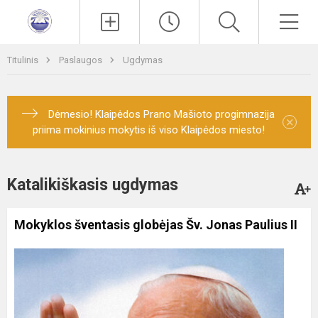
Paieška
Men
Titulinis
Paslaugos
Ugdymas
Dėmesio! Klaipėdos Prano Mašioto progimnazija
×
priima mokinius mokytis iš viso Klaipėdos miesto!
Katalikiškasis ugdymas
Mokyklos šventasis globėjas Šv. Jonas Paulius II