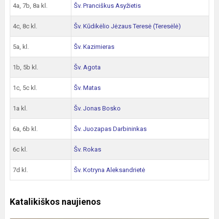
4a, 7b, 8a kl.
Šv. Pranciškus Asyžietis
4c, 8c kl.
Šv. Kūdikėlio Jėzaus Teresė (Teresėlė)
5a, kl.
Šv. Kazimieras
1b, 5b kl.
Šv. Agota
1c, 5c kl.
Šv. Matas
1a kl.
Šv. Jonas Bosko
6a, 6b kl.
Šv. Juozapas Darbininkas
6c kl.
Šv. Rokas
7d kl.
Šv. Kotryna Aleksandrietė
Katalikiškos naujienos