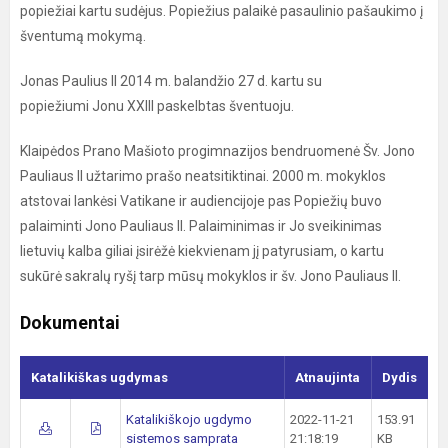
popiežiai kartu sudėjus. Popiežius palaikė pasaulinio pašaukimo į
šventumą mokymą.
Jonas Paulius II 2014 m. balandžio 27 d. kartu su
popiežiumi Jonu XXIII paskelbtas šventuoju.
Klaipėdos Prano Mašioto progimnazijos bendruomenė Šv. Jono
Pauliaus II užtarimo prašo neatsitiktinai. 2000 m. mokyklos
atstovai lankėsi Vatikane ir audiencijoje pas Popiežių buvo
palaiminti Jono Pauliaus II. Palaiminimas ir Jo sveikinimas
lietuvių kalba giliai įsirėžė kiekvienam jį patyrusiam, o kartu
sukūrė sakralų ryšį tarp mūsų mokyklos ir šv. Jono Pauliaus II.
Dokumentai
Katalikiškas ugdymas
Atnaujinta
Dydis
Katalikiškojo ugdymo
2022-11-21
153.91
sistemos samprata
21:18:19
KB