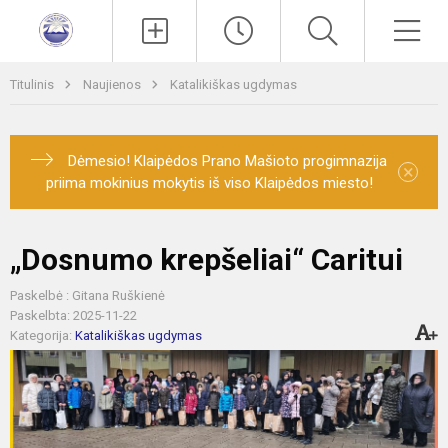
Paieška
Men
Titulinis
Naujienos
Katalikiškas ugdymas
Dėmesio! Klaipėdos Prano Mašioto progimnazija
×
priima mokinius mokytis iš viso Klaipėdos miesto!
„Dosnumo krepšeliai“ Caritui
Paskelbė : Gitana Ruškienė
Paskelbta: 2025-11-22
Kategorija:
Katalikiškas ugdymas