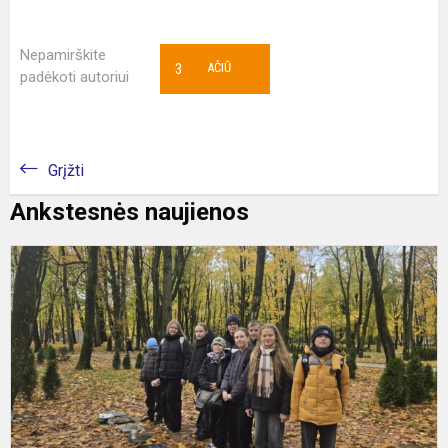
Nepamirškite
3
AČIŪ
padėkoti autoriui
Grįžti
Ankstesnės naujienos
A
„
ž