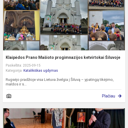
k
Š
Klaipėdos Prano Mašioto progimnazijos ketvirtokai Šiluvoje
Paskelbta: 2025-09-15
Kategorija:
Katalikiškas ugdymas
Rugsėjo pradžioje visa Lietuva žvelgia į Šiluvą – ypatingą tikėjimo,
maldos ir s...
Plačiau
R
k
„