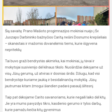
Šią savaitę Prano Mašioto progimnazijos mokiniai nuėjo į Šv.
Juozapo Darbininko bažnyčios Caritą nešini Dosnumo krepšeliais
– skanėstais ir mažomis dovanėlėmis tiems, kurie išgyvena
nepriteklių
Tai buvo graži bendrystės akimirka, kai mokiniai, jų tėvai ir
mokytojai susivienijo dėl kilnaus tikslo. Nuoširdžiai dėkojame už
visų Jūsų gerumą, už atviras ir dosnias širdis. Džiugu, kad visi
bendrystėje kuriame jaukią ir besidalinančią mokyklą. Jūsų
jautrumas kitam žmogui šiandien padarė pasaulį šiltesnį.
Taip pat dėkojame Carito savanoriams, kurie negaili laiko dėl kitų.
Jie yra mums pavyzdys tikro, kasdienio gerumo ir tylos darbų,
kurie pamažu keičia kitų gyvenimus