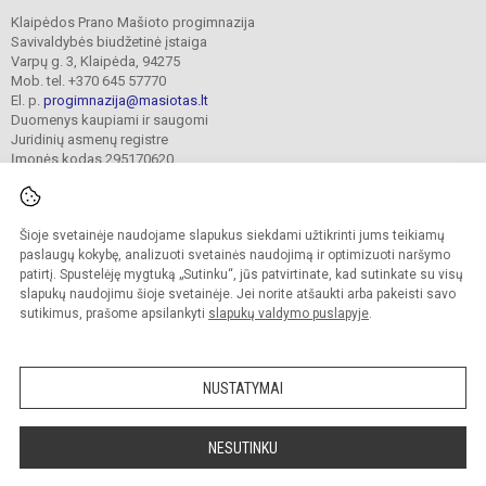
Klaipėdos Prano Mašioto progimnazija
Savivaldybės biudžetinė įstaiga
Varpų g. 3, Klaipėda, 94275
Mob. tel. +370 645 57770
El. p.
progimnazija@masiotas.lt
Duomenys kaupiami ir saugomi
Juridinių asmenų registre
Įmonės kodas 295170620
Šioje svetainėje naudojame slapukus siekdami užtikrinti jums teikiamų
© 2022. Klaipėdos Prano Mašioto progimnazija. Visos teisės saugomos.
Kopijuoti turinį be raštiško įstaigos administracijos sutikimo griežtai draudžiama.
paslaugų kokybę, analizuoti svetainės naudojimą ir optimizuoti naršymo
patirtį. Spustelėję mygtuką „Sutinku“, jūs patvirtinate, kad sutinkate su visų
Prieinamumo paraiška
Slapukų valdymas
slapukų naudojimu šioje svetainėje. Jei norite atšaukti arba pakeisti savo
sutikimus, prašome apsilankyti
slapukų valdymo puslapyje
.
Sumanus būdas atnaujinti
mokyklos interneto
svetainę
NUSTATYMAI
NESUTINKU