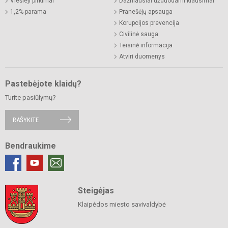
Viešieji pirkimai
Dažniausiai užduodami klausimai
1,2% parama
Pranešėjų apsauga
Korupcijos prevencija
Civilinė sauga
Teisinė informacija
Atviri duomenys
Pastebėjote klaidų?
Turite pasiūlymų?
RAŠYKITE
Bendraukime
Steigėjas
Klaipėdos miesto savivaldybė