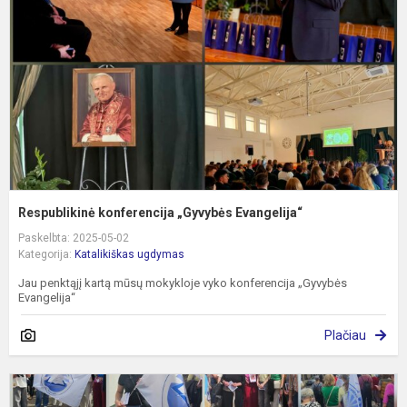
E
Respublikinė konferencija „Gyvybės Evangelija“
Paskelbta: 2025-05-02
Kategorija:
Katalikiškas ugdymas
Jau penktąjį kartą mūsų mokykloje vyko konferencija „Gyvybės
Evangelija“
Plačiau
D
K