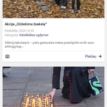
Akcija „Uždekime žvakelę"
Paskelbta: 2025-10-30
Kategorija:
Katalikiškas ugdymas
Vėlinių laikotarpis – pats geriausias metas pasirūpinti ne tik savo
artimųjų kap...
Plačiau
Š
J
D
k
a
m