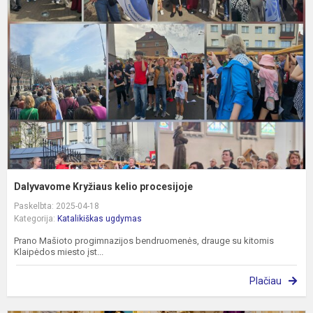
k
p
Dalyvavome Kryžiaus kelio procesijoje
Paskelbta: 2025-04-18
Kategorija:
Katalikiškas ugdymas
Prano Mašioto progimnazijos bendruomenės, drauge su kitomis
Klaipėdos miesto įst...
Plačiau