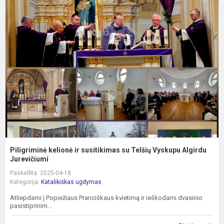
P
k
ir
s
s
T
V
A
Piligriminė kelionė ir susitikimas su Telšių Vyskupu Algirdu
Jurevičiumi
Paskelbta: 2025-04-18
Kategorija:
Katalikiškas ugdymas
Atliepdami į Popiežiaus Pranciškaus kvietimą ir ieškodami dvasinio
pasistiprinim...