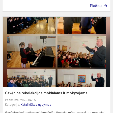
Plačiau
G
r
m
ir
m
Gavėnios rekolekcijos mokiniams ir mokytojams
Paskelbta: 2025-04-15
Kategorija:
Katalikiškas ugdymas
Gavėnios kelionėje pasiekus finišo tiesiąją, mūsų mokyklos mokiniai