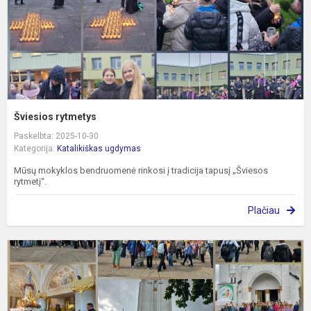
Šviesios rytmetys
Paskelbta: 2025-10-30
Kategorija:
Katalikiškas ugdymas
Mūsų mokyklos bendruomenė rinkosi į tradicija tapusį „Šviesos
rytmetį“.
Plačiau
K
P
M
p