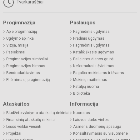
Tvarkaraščiai
Progimnazija
Paslaugos
Apie progimnaziją
Pagrindinis ugdymas
Ugdymo aplinka
Pradinis ugdymas
Vizija, misija
Pagrindinis ugdymas
Pasiekimai
Katalikiškasis ugdymas
Progimnazijos simboliai
Pailgintos dienos grupė
Progimnazijos himnas
Neformalusis švietimas
Bendradarbiavimas
Pagalba mokiniams ir tėvams
Priėmimas į progimnaziją
Mokinių maitinimas
Patalpų nuoma
Biblioteka
Ataskaitos
Informacija
Biudžeto vykdymo ataskaitų rinkiniai
Nuorodos
Finansinių ataskaitų rinkiniai
Laisvos darbo vietos
Lėšos veiklai viešinti
Asmens duomenų apsauga
Projektai
Konsultavimasis su visuomene