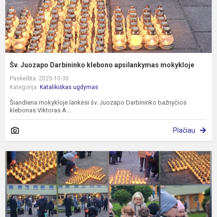
Šv. Juozapo Darbininko klebono apsilankymas mokykloje
Paskelbta: 2025-10-30
Kategorija:
Katalikiškas ugdymas
Šiandiena mokykloje lankėsi šv. Juozapo Darbininko bažnyčios
klebonas Viktoras A...
Plačiau
Š
r