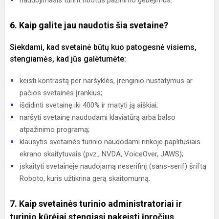
naudojimasis turint ribotus pažinimo gebėjimus.
6. Kaip galite jau naudotis šia svetaine?
Siekdami, kad svetainė būtų kuo patogesnė visiems,
stengiamės, kad jūs galėtumėte:
keisti kontrastą per naršyklės, įrenginio nustatymus ar
pačios svetainės įrankius;
išdidinti svetainę iki 400% ir matyti ją aiškiai;
naršyti svetainę naudodami klaviatūrą arba balso
atpažinimo programą;
klausytis svetainės turinio naudodami rinkoje paplitusiais
ekrano skaitytuvais (pvz., NVDA, VoiceOver, JAWS);
įskaityti svetainėje naudojamą neserifinį (sans-serif) šriftą
Roboto, kuris užtikrina gerą skaitomumą.
7. Kaip svetainės turinio administratoriai ir
turinio kūrėjai stengiasi pakeisti įpročius