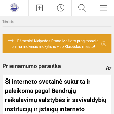
Paieška
Men
Titulinis
Dėmesio! Klaipėdos Prano Mašioto progimnazija
×
priima mokinius mokytis iš viso Klaipėdos miesto!
Prieinamumo paraiška
Ši interneto svetainė sukurta ir
palaikoma pagal
Bendrųjų
reikalavimų valstybės ir savivaldybių
institucijų ir įstaigų interneto