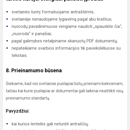
svetainės turinį formatuojame antraštėmis;
svetainėje nenaudojame lygiavimą pagal abu kraštus;
nuorodų pavadinimuose vengiame naudoti „spauskite čia“,
„nuoroda" ir panašiai;
pagal galimybes netalpiname skanuotų PDF dokumentų;
nepateikiame svarbios informacijos tik paveikslėliuose su
tekstais.
8. Prieinamumo būsena
Siekiame, kad visi svetainės puslapiai būtų prieinami kiekvienam,
tačiau kai kurie puslapiai ar dokumentai gali laikinai neatitikti visų
prieinamumo standartų.
Pavyzdžiui:
kai kurios lentelės gali neturėti antraščių;