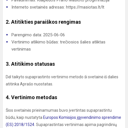
Pavadinimas: Klaipėdos Prano Mašioto progimnazija
Interneto svetainės adresas: https://masiotas.lt/lt
2. Atitikties paraiškos rengimas
Parengimo data: 2025-06-06
Vertinimo atlikimo būdas: trečiosios šalies atliktas
vertinimas
3. Atitikimo statusas
Dėl taikyto supaprastinto vertinimo metodo ši svetainė iš dalies
atitinka Aprašo nuostatas.
4. Vertinimo metodas
Šios svetainės prieinamumas buvo įvertintas supaprastintu
būdu, kaip nustatyta
Europos Komisijos įgyvendinimo sprendime
(ES) 2018/1524
. Supaprastintas vertinimas apima pagrindinių