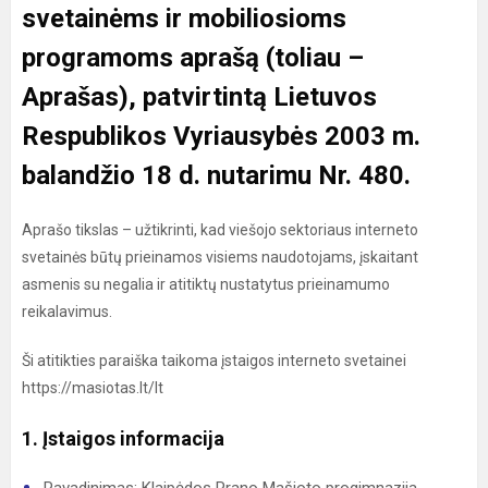
svetainėms ir mobiliosioms
programoms aprašą
(toliau –
Aprašas), patvirtintą Lietuvos
Respublikos Vyriausybės 2003 m.
balandžio 18 d. nutarimu Nr. 480.
Aprašo tikslas – užtikrinti, kad viešojo sektoriaus interneto
svetainės būtų prieinamos visiems naudotojams, įskaitant
asmenis su negalia ir atitiktų nustatytus prieinamumo
reikalavimus.
Ši atitikties paraiška taikoma įstaigos interneto svetainei
https://masiotas.lt/lt
1. Įstaigos informacija