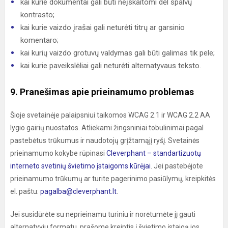
kai kurie dokumentai gali būti neįskaitomi dėl spalvų
kontrasto;
kai kurie vaizdo įrašai gali neturėti titrų ar garsinio
komentaro;
kai kurių vaizdo grotuvų valdymas gali būti galimas tik pele;
kai kurie paveikslėliai gali neturėti alternatyvaus teksto.
9. Pranešimas apie prieinamumo problemas
Šioje svetainėje palaipsniui taikomos WCAG 2.1 ir WCAG 2.2 AA
lygio gairių nuostatos. Atliekami žingsniniai tobulinimai pagal
pastebėtus trūkumus ir naudotojų grįžtamąjį ryšį. Svetainės
prieinamumo kokybe rūpinasi
Cleverphant – standartizuotų
interneto svetinių švietimo įstaigoms kūrėjai
. Jei pastebėjote
prieinamumo trūkumų ar turite pagerinimo pasiūlymų, kreipkitės
el. paštu:
pagalba@cleverphant.lt
.
Jei susidūrėte su neprieinamu turiniu ir norėtumėte jį gauti
alternatyviu formatu, prašome kreiptis į švietimo įstaigą jos