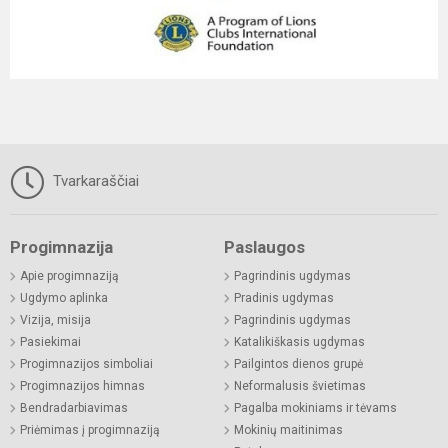
Tvarkaraščiai
Progimnazija
Paslaugos
Apie progimnaziją
Pagrindinis ugdymas
Ugdymo aplinka
Pradinis ugdymas
Vizija, misija
Pagrindinis ugdymas
Pasiekimai
Katalikiškasis ugdymas
Progimnazijos simboliai
Pailgintos dienos grupė
Progimnazijos himnas
Neformalusis švietimas
Bendradarbiavimas
Pagalba mokiniams ir tėvams
Priėmimas į progimnaziją
Mokinių maitinimas