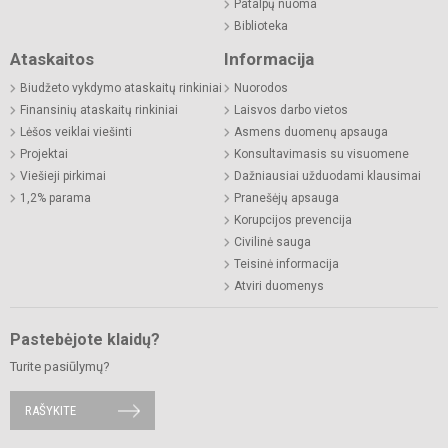
Patalpų nuoma
Biblioteka
Ataskaitos
Informacija
Biudžeto vykdymo ataskaitų rinkiniai
Nuorodos
Finansinių ataskaitų rinkiniai
Laisvos darbo vietos
Lėšos veiklai viešinti
Asmens duomenų apsauga
Projektai
Konsultavimasis su visuomene
Viešieji pirkimai
Dažniausiai užduodami klausimai
1,2% parama
Pranešėjų apsauga
Korupcijos prevencija
Civilinė sauga
Teisinė informacija
Atviri duomenys
Pastebėjote klaidų?
Turite pasiūlymų?
RAŠYKITE