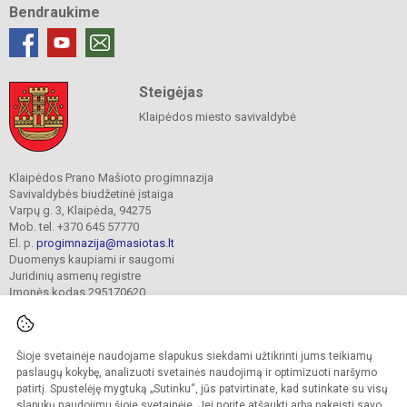
Bendraukime
Steigėjas
Klaipėdos miesto savivaldybė
Klaipėdos Prano Mašioto progimnazija
Savivaldybės biudžetinė įstaiga
Varpų g. 3, Klaipėda, 94275
Mob. tel. +370 645 57770
El. p.
progimnazija@masiotas.lt
Duomenys kaupiami ir saugomi
Juridinių asmenų registre
Įmonės kodas 295170620
Šioje svetainėje naudojame slapukus siekdami užtikrinti jums teikiamų
© 2022. Klaipėdos Prano Mašioto progimnazija. Visos teisės saugomos.
Kopijuoti turinį be raštiško įstaigos administracijos sutikimo griežtai draudžiama.
paslaugų kokybę, analizuoti svetainės naudojimą ir optimizuoti naršymo
patirtį. Spustelėję mygtuką „Sutinku“, jūs patvirtinate, kad sutinkate su visų
Prieinamumo paraiška
Slapukų valdymas
slapukų naudojimu šioje svetainėje. Jei norite atšaukti arba pakeisti savo