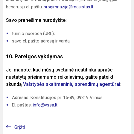
bendruoju el. paštu:
progimnazija@masiotas.lt
.
Savo pranešime nurodykite:
turinio nuorodą (URL);
savo el. pašto adresą ir vardą.
10. Pareigos vykdymas
Jei manote, kad mūsų svetainė neatitinka apraše
nustatytų prieinamumo reikalavimų, galite pateikti
skundą
Valstybės skaitmeninių sprendimų agentūrai
:
Adresas: Konstitucijos pr. 15-89, 09319 Vilnius
El. paštas:
info@vssa.lt
Grįžti