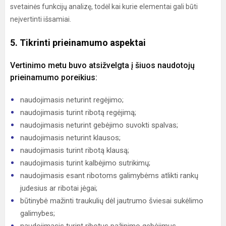
svetainės funkcijų analizę, todėl kai kurie elementai gali būti
neįvertinti išsamiai.
5. Tikrinti prieinamumo aspektai
Vertinimo metu buvo atsižvelgta į šiuos naudotojų
prieinamumo poreikius:
naudojimasis neturint regėjimo;
naudojimasis turint ribotą regėjimą;
naudojimasis neturint gebėjimo suvokti spalvas;
naudojimasis neturint klausos;
naudojimasis turint ribotą klausą;
naudojimasis turint kalbėjimo sutrikimų;
naudojimasis esant ribotoms galimybėms atlikti rankų
judesius ar ribotai jėgai;
būtinybė mažinti traukulių dėl jautrumo šviesai sukėlimo
galimybes;