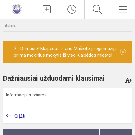
Paieška
Men
Titulinis
Dėmesio! Klaipėdos Prano Mašioto progimnazija
×
priima mokinius mokytis iš viso Klaipėdos miesto!
Dažniausiai užduodami klausimai
Informacija ruošiama.
Grįžti