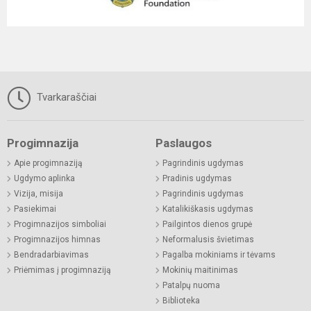
Tvarkaraščiai
Progimnazija
Paslaugos
Apie progimnaziją
Pagrindinis ugdymas
Ugdymo aplinka
Pradinis ugdymas
Vizija, misija
Pagrindinis ugdymas
Pasiekimai
Katalikiškasis ugdymas
Progimnazijos simboliai
Pailgintos dienos grupė
Progimnazijos himnas
Neformalusis švietimas
Bendradarbiavimas
Pagalba mokiniams ir tėvams
Priėmimas į progimnaziją
Mokinių maitinimas
Patalpų nuoma
Biblioteka