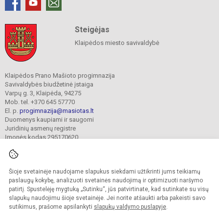
Steigėjas
Klaipėdos miesto savivaldybė
Klaipėdos Prano Mašioto progimnazija
Savivaldybės biudžetinė įstaiga
Varpų g. 3, Klaipėda, 94275
Mob. tel. +370 645 57770
El. p.
progimnazija@masiotas.lt
Duomenys kaupiami ir saugomi
Juridinių asmenų registre
Įmonės kodas 295170620
Šioje svetainėje naudojame slapukus siekdami užtikrinti jums teikiamų
© 2022. Klaipėdos Prano Mašioto progimnazija. Visos teisės saugomos.
Kopijuoti turinį be raštiško įstaigos administracijos sutikimo griežtai draudžiama.
paslaugų kokybę, analizuoti svetainės naudojimą ir optimizuoti naršymo
patirtį. Spustelėję mygtuką „Sutinku“, jūs patvirtinate, kad sutinkate su visų
Prieinamumo paraiška
Slapukų valdymas
slapukų naudojimu šioje svetainėje. Jei norite atšaukti arba pakeisti savo
sutikimus, prašome apsilankyti
slapukų valdymo puslapyje
.
Sumanus būdas atnaujinti
mokyklos interneto