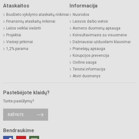
Ataskaitos
Informacija
Biudžeto vykdymo ataskaitų rinkiniai
Nuorodos
Finansinių ataskaitų rinkiniai
Laisvos darbo vietos
Lėšos veiklai viešinti
Asmens duomenų apsauga
Projektai
Konsultavimasis su visuomene
Viešieji pirkimai
Dažniausiai užduodami klausimai
1,2% parama
Pranešėjų apsauga
Korupcijos prevencija
Civilinė sauga
Teisinė informacija
Atviri duomenys
Pastebėjote klaidų?
Turite pasiūlymų?
RAŠYKITE
Bendraukime