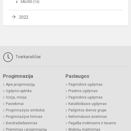
SAUSIS (16)
2022
Tvarkaraščiai
Progimnazija
Paslaugos
Apie progimnaziją
Pagrindinis ugdymas
Ugdymo aplinka
Pradinis ugdymas
Vizija, misija
Pagrindinis ugdymas
Pasiekimai
Katalikiškasis ugdymas
Progimnazijos simboliai
Pailgintos dienos grupė
Progimnazijos himnas
Neformalusis švietimas
Bendradarbiavimas
Pagalba mokiniams ir tėvams
Priėmimas į progimnaziją
Mokinių maitinimas