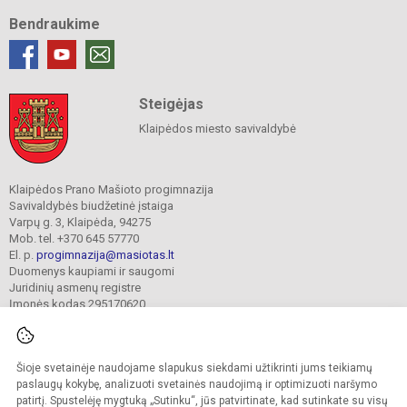
Bendraukime
Steigėjas
Klaipėdos miesto savivaldybė
Klaipėdos Prano Mašioto progimnazija
Savivaldybės biudžetinė įstaiga
Varpų g. 3, Klaipėda, 94275
Mob. tel. +370 645 57770
El. p.
progimnazija@masiotas.lt
Duomenys kaupiami ir saugomi
Juridinių asmenų registre
Įmonės kodas 295170620
Šioje svetainėje naudojame slapukus siekdami užtikrinti jums teikiamų
© 2022. Klaipėdos Prano Mašioto progimnazija. Visos teisės saugomos.
Kopijuoti turinį be raštiško įstaigos administracijos sutikimo griežtai draudžiama.
paslaugų kokybę, analizuoti svetainės naudojimą ir optimizuoti naršymo
patirtį. Spustelėję mygtuką „Sutinku“, jūs patvirtinate, kad sutinkate su visų