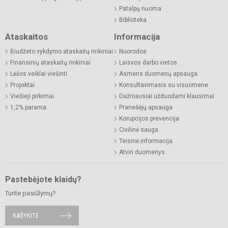
Patalpų nuoma
Biblioteka
Ataskaitos
Informacija
Biudžeto vykdymo ataskaitų rinkiniai
Nuorodos
Finansinių ataskaitų rinkiniai
Laisvos darbo vietos
Lėšos veiklai viešinti
Asmens duomenų apsauga
Projektai
Konsultavimasis su visuomene
Viešieji pirkimai
Dažniausiai užduodami klausimai
1,2% parama
Pranešėjų apsauga
Korupcijos prevencija
Civilinė sauga
Teisinė informacija
Atviri duomenys
Pastebėjote klaidų?
Turite pasiūlymų?
RAŠYKITE