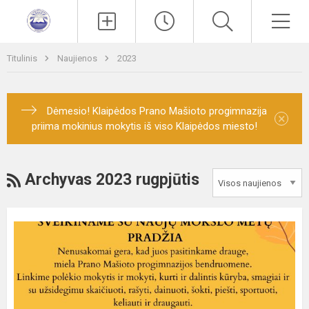
Paieška
Men
Titulinis
Naujienos
2023
Dėmesio! Klaipėdos Prano Mašioto progimnazija
×
priima mokinius mokytis iš viso Klaipėdos miesto!
RSS
Archyvas 2023 rugpjūtis
Sveikiname
su
naujais
mokslo
metais!