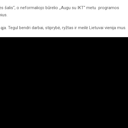
kės šalis“, o neformaliojo būrelio ,,Augu su IKT“ metu programos
nius.
ja. Tegul bendri darbai, stiprybė, ryžtas ir meilė Lietuvai vienija mus.