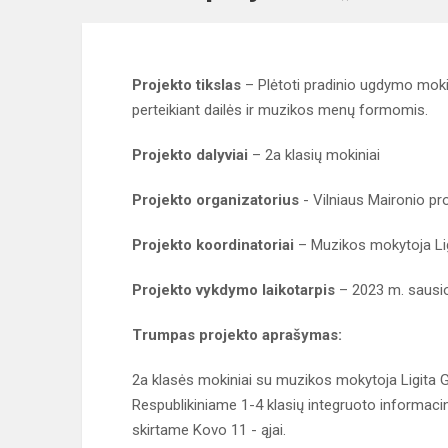
Projekto tikslas
– Plėtoti pradinio ugdymo mokin
perteikiant dailės ir muzikos menų formomis.
Projekto dalyviai
– 2a klasių mokiniai
Projekto organizatorius
- Vilniaus Maironio pr
Projekto koordinatoriai
– Muzikos mokytoja Lig
Projekto vykdymo laikotarpis
– 2023 m. sausi
Trumpas projekto aprašymas:
2a klasės mokiniai su muzikos mokytoja Ligita G
Respublikiniame 1-4 klasių integruoto informacini
skirtame Kovo 11 - ąjai.