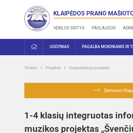
KLAIPĖDOS PRANO MAŠIOT
VEIKLOS SRITYS
PASLAUGOS
ADMI
PRADŽIA
UGDYMAS
PAGALBA MOKINIAMS IR 
Titulinis
Projektai
Respublikiniai projektai
Dėmesio! Klaip
1-4 klasių integruotas info
muzikos projektas „Švenč