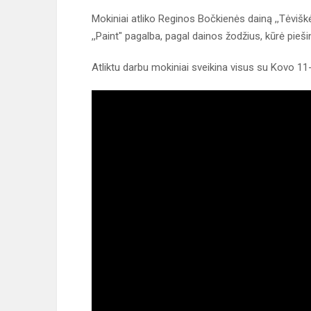
Mokiniai atliko Reginos Bočkienės dainą ,,Tėviš
,,Paint" pagalba, pagal dainos žodžius, kūrė pieši
Atliktu darbu mokiniai sveikina visus su Kovo 11-ą