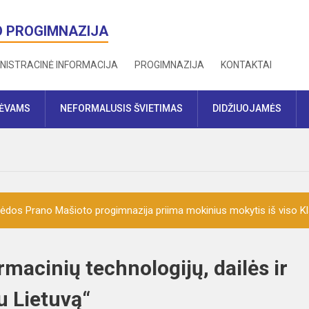
O PROGIMNAZIJA
NISTRACINĖ INFORMACIJA
PROGIMNAZIJA
KONTAKTAI
TĖVAMS
NEFORMALUSIS ŠVIETIMAS
DIDŽIUOJAMĖS
ėdos Prano Mašioto progimnazija priima mokinius mokytis iš viso K
rmacinių technologijų, dailės ir
iu Lietuvą“