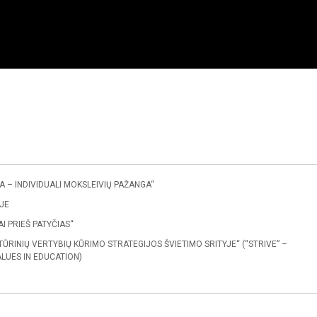
A – INDIVIDUALI MOKSLEIVIŲ PAŽANGA“
JE
I PRIEŠ PATYČIAS“
RINIŲ VERTYBIŲ KŪRIMO STRATEGIJOS ŠVIETIMO SRITYJE“ (“STRIVE” –
LUES IN EDUCATION)