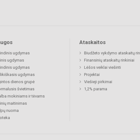
augos
Ataskaitos
indinis ugdymas
Biudžeto vykdymo ataskaitų rin
inis ugdymas
Finansinių ataskaitų rinkiniai
indinis ugdymas
Lėšos veiklai viešinti
likiškasis ugdymas
Projektai
gintos dienos grupė
Viešieji pirkimai
rmalusis švietimas
1,2% parama
lba mokiniams ir tėvams
nių maitinimas
alpų nuoma
ioteka