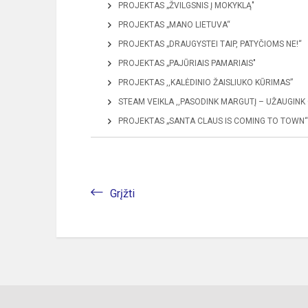
PROJEKTAS „ŽVILGSNIS Į MOKYKLĄ"
PROJEKTAS „MANO LIETUVA“
PROJEKTAS „DRAUGYSTEI TAIP, PATYČIOMS NE!“
PROJEKTAS „PAJŪRIAIS PAMARIAIS"
PROJEKTAS ,,KALĖDINIO ŽAISLIUKO KŪRIMAS”
STEAM VEIKLA ,,PASODINK MARGUTĮ – UŽAUGINK
PROJEKTAS „SANTA CLAUS IS COMING TO TOWN“
Grįžti