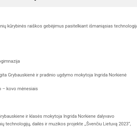
ių kūrybinės raiškos gebėjimus pasitelkiant išmaniąsias technologij
ogimnazija
ita Grybauskienė ir pradinio ugdymo mokytoja Ingrida Norkienė
o – kovo mėnesiais
rybauskiene ir klasės mokytoja Ingrida Norkiene dalyvavo
ų technologijų, dailės ir muzikos projekte ,,Švenčiu Lietuvą 2023“,