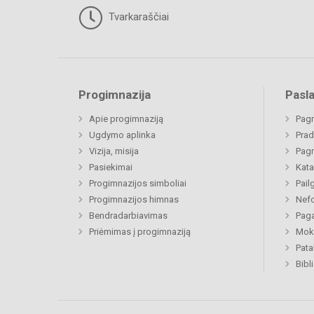
Tvarkaraščiai
Progimnazija
Pasl
Apie progimnaziją
Pagr
Ugdymo aplinka
Prad
Vizija, misija
Pagr
Pasiekimai
Kata
Progimnazijos simboliai
Pail
Progimnazijos himnas
Nefo
Bendradarbiavimas
Paga
Priėmimas į progimnaziją
Moki
Pat
Bibl