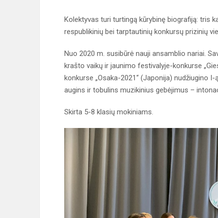
Kolektyvas turi turtingą kūrybinę biografiją: tris
respublikinių bei tarptautinių konkursų prizinių vie
Nuo 2020 m. susibūrė nauji ansamblio nariai. S
krašto vaikų ir jaunimo festivalyje-konkurse „Gi
konkurse „Osaka-2021“ (Japonija) nudžiugino I-ą
augins ir tobulins muzikinius gebėjimus – intonac
Skirta 5-8 klasių mokiniams.