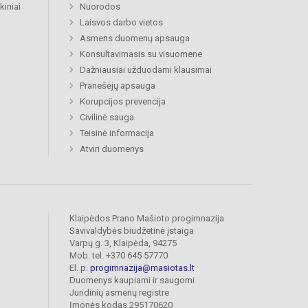
kiniai
Nuorodos
Laisvos darbo vietos
Asmens duomenų apsauga
Konsultavimasis su visuomene
Dažniausiai užduodami klausimai
Pranešėjų apsauga
Korupcijos prevencija
Civilinė sauga
Teisinė informacija
Atviri duomenys
Klaipėdos Prano Mašioto progimnazija
Savivaldybės biudžetinė įstaiga
Varpų g. 3, Klaipėda, 94275
Mob. tel. +370 645 57770
El. p.
progimnazija@masiotas.lt
Duomenys kaupiami ir saugomi
Juridinių asmenų registre
Įmonės kodas 295170620