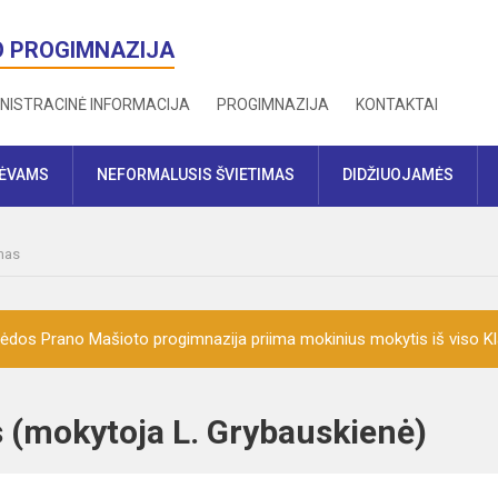
O PROGIMNAZIJA
NISTRACINĖ INFORMACIJA
PROGIMNAZIJA
KONTAKTAI
TĖVAMS
NEFORMALUSIS ŠVIETIMAS
DIDŽIUOJAMĖS
mas
ėdos Prano Mašioto progimnazija priima mokinius mokytis iš viso K
is (mokytoja L. Grybauskienė)