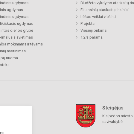
indinis ugdymas
Biudžeto vykdymo ataskaitų rin
inis ugdymas
Finansinių ataskaitų rinkiniai
indinis ugdymas
Lėšos veiklai viešinti
likiškasis ugdymas
Projektai
gintos dienos grupė
Viešieji pirkimai
rmalusis švietimas
1,2% parama
lba mokiniams ir tėvams
nių maitinimas
alpų nuoma
ioteka
Steigėjas
raukime
Klaipėdos miesto
savivaldybė
ums