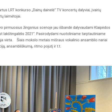
 kartus LRT konkurso „Dainų dainelė“ TV koncertų dalyviai, įvairių
tų laimėtojai.
avo pirmuosius žingsnius scenoje jau išbandė dalyvaudami Klaipėdos
est lakštingalėlis 2021“. Pasirodydami nuotoliniame tarptautiniame
ja vieta. Šiais mokslo metais mišraus vokalinio ansamblio nariai
iją, ansambliškumą, ritmo pojutį ir t.t.