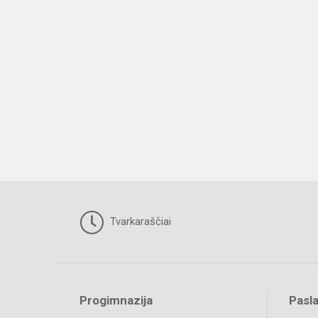
Tvarkaraščiai
Progimnazija
Pasl