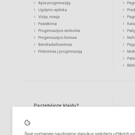
Apie progimnaziją
Pagr
Ugdymo aplinka
Prad
Vizija, misija
Pagr
Pasiekimai
Kata
Progimnazijos simboliai
Pail
Progimnazijos himnas
Nefo
Bendradarbiavimas
Paga
Priėmimas į progimnaziją
Moki
Pat
Bibl
Pastebėjote klaidų?
Bend
Turite pasiūlymų?
RAŠYKITE
Šioje svetainėje naudojame slapukus siekdami užtikrinti j