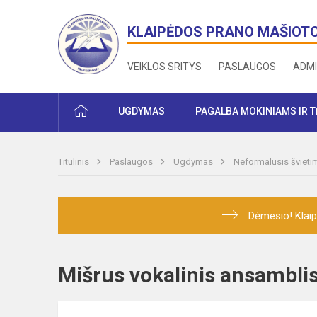
KLAIPĖDOS PRANO MAŠIOT
VEIKLOS SRITYS
PASLAUGOS
ADMI
PRADŽIA
UGDYMAS
PAGALBA MOKINIAMS IR 
Titulinis
Paslaugos
Ugdymas
Neformalusis švieti
Dėmesio! Klaip
Mišrus vokalinis ansambl