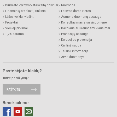
Biudžeto vykdymo ataskaitų rinkiniai
Nuorodos
Finansinių ataskaitų rinkiniai
Laisvos darbo vietos
Lėšos veiklai viešinti
Asmens duomenų apsauga
Projektai
Konsultavimasis su visuomene
Viešieji pirkimai
Dažniausiai užduodami klausimai
1,2% parama
Pranešėjų apsauga
Korupcijos prevencija
Civilinė sauga
Teisinė informacija
Atviri duomenys
Pastebėjote klaidų?
Turite pasiūlymų?
RAŠYKITE
Bendraukime