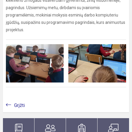
kiekvieno žmogaus visaverčiam gyvenimui, žinių visuomenėje,
pagrindus. Užsiėmimų metu, dirbdami su įvairiomis
programėlėmis, mokiniai mokysis esminių darbo kompiuteriu
įgūdžių, susipažins su programavimo pagrindais, kurs animuotus
projektus.
Grįžti