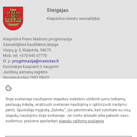
Steigėjas
Klaipėdos miesto savivaldybė
Klaipėdos Prano Mašioto progimnazija
Savivaldybės biudžetinė įstaiga
Varpų g. 3, Klaipėda, 94275
Mob. tel. +370 645 57770
El. p.
progimnazija@masiotas.lt
Duomenys kaupiami ir saugomi
Juridinių asmenų registre
Įmonės kodas 295170620
Šioje svetainėje naudojame slapukus siekdami užtikrinti jums teikiamų
© 2022. Klaipėdos Prano Mašioto progimnazija. Visos teisės saugomos.
Kopijuoti turinį be raštiško įstaigos administracijos sutikimo griežtai draudžiama.
paslaugų kokybę, analizuoti svetainės naudojimą ir optimizuoti naršymo
patirtį. Spustelėję mygtuką „Sutinku“, jūs patvirtinate, kad sutinkate su visų
Prieinamumo paraiška
Slapukų valdymas
slapukų naudojimu šioje svetainėje. Jei norite atšaukti arba pakeisti savo
sutikimus, prašome apsilankyti
slapukų valdymo puslapyje
.
Sumanus būdas atnaujinti
mokyklos interneto
svetainę