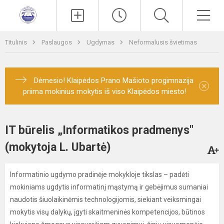
Paieška
Men
Titulinis
Paslaugos
Ugdymas
Neformalusis švietimas
Dėmesio! Klaipėdos Prano Mašioto progimnazija
×
priima mokinius mokytis iš viso Klaipėdos miesto!
IT būrelis „Informatikos pradmenys"
(mokytoja L. Ubartė)
Informatinio ugdymo pradinėje mokykloje tikslas – padėti
mokiniams ugdytis informatinį mąstymą ir gebėjimus sumaniai
naudotis šiuolaikinėmis technologijomis, siekiant veiksmingai
mokytis visų dalykų, įgyti skaitmeninės kompetencijos, būtinos