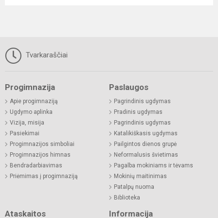
Tvarkaraščiai
Progimnazija
Paslaugos
Apie progimnaziją
Pagrindinis ugdymas
Ugdymo aplinka
Pradinis ugdymas
Vizija, misija
Pagrindinis ugdymas
Pasiekimai
Katalikiškasis ugdymas
Progimnazijos simboliai
Pailgintos dienos grupė
Progimnazijos himnas
Neformalusis švietimas
Bendradarbiavimas
Pagalba mokiniams ir tėvams
Priėmimas į progimnaziją
Mokinių maitinimas
Patalpų nuoma
Biblioteka
Ataskaitos
Informacija