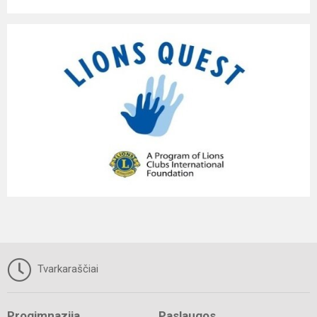
Tvarkaraščiai
Progimnazija
Paslaugos