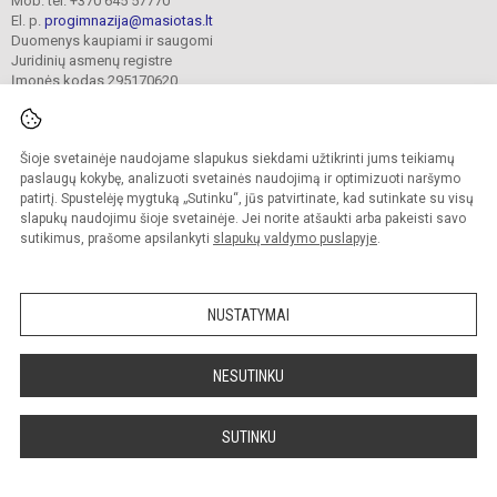
Mob. tel. +370 645 57770
El. p.
progimnazija@masiotas.lt
Duomenys kaupiami ir saugomi
Juridinių asmenų registre
Įmonės kodas 295170620
Šioje svetainėje naudojame slapukus siekdami užtikrinti jums teikiamų
© 2022. Klaipėdos Prano Mašioto progimnazija. Visos teisės saugomos.
Kopijuoti turinį be raštiško įstaigos administracijos sutikimo griežtai draudžiama.
paslaugų kokybę, analizuoti svetainės naudojimą ir optimizuoti naršymo
patirtį. Spustelėję mygtuką „Sutinku“, jūs patvirtinate, kad sutinkate su visų
Prieinamumo paraiška
Slapukų valdymas
slapukų naudojimu šioje svetainėje. Jei norite atšaukti arba pakeisti savo
sutikimus, prašome apsilankyti
slapukų valdymo puslapyje
.
Sumanus būdas atnaujinti
mokyklos interneto
svetainę
NUSTATYMAI
NESUTINKU
SUTINKU