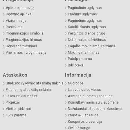
Apie progimnaziją
Pagrindinis ugdymas
Ugdymo aplinka
Pradinis ugdymas
Vizija, misija
Pagrindinis ugdymas
Pasiekimai
Katalikiškasis ugdymas
Progimnazijos simboliai
Pailgintos dienos grupė
Progimnazijos himnas
Neformalusis švietimas
Bendradarbiavimas
Pagalba mokiniams ir tėvams
Priėmimas į progimnaziją
Mokinių maitinimas
Patalpų nuoma
Biblioteka
Ataskaitos
Informacija
Biudžeto vykdymo ataskaitų rinkiniai
Nuorodos
Finansinių ataskaitų rinkiniai
Laisvos darbo vietos
Lėšos veiklai viešinti
Asmens duomenų apsauga
Projektai
Konsultavimasis su visuomene
Viešieji pirkimai
Dažniausiai užduodami klausimai
1,2% parama
Pranešėjų apsauga
Korupcijos prevencija
Civilinė sauga