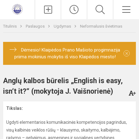
Paieška
Men
Titulinis
Paslaugos
Ugdymas
Neformalusis švietimas
Dėmesio! Klaipėdos Prano Mašioto progimnazija
×
priima mokinius mokytis iš viso Klaipėdos miesto!
Anglų kalbos būrelis „English is easy,
isn‘t it?“ (mokytoja J. Vaišnorienė)
Tikslas:
Ugdyti elementarios komunikacinės kompetencijos pagrindus,
visų kalbinės veiklos rūšių – klausymo, skaitymo, kalbėjimo,
rašymo – gebėjimus, asmenines ir socialines vertybines