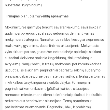
nuostatas, kūrybingumą.
Trumpas planuojamų veiklų aprašymas
:
Mokiniai turės galimybę tenkinti savarankiškumo, saviraiškos ir
ugdymosi poreikius pagal savo gebėjimus derinant įvairias
mokymosi strategijas. Numatomos veiklos tiesiogiai siejamos su
realiu vaikų gyvenimu, dabartinėmis aktualijomis. Mokymasis
vyks dirbant porose, grupelėse, netradicinėje aplinkoje, siekiant
sužadinti kiekvieno mokinio žingeidumą, žinių troškimą ir
aktyvumą. Naujų žodžių ir frazių mokomasi per komunikacines
užduotis. Išsiaiškinami pagrindiniai paprastų sakinių sudarymo
principai; dabarties, praeities ir ateities raiška; artikelių vartojimas
ir kiti kalbos taisyklingumui svarbūs dalykai. Formuojami
pagrindiniai komunikavimo įgūdžiai įvairiose situacijose:
namuose, mieste, mano diena, telefoniniai pokalbiai ir pokalbiai
neformalaus bendravimo situacijose. Temų aptarimas ir
pasikeitimas nuomonėmis. Pagrindinių idėjų ir problemų