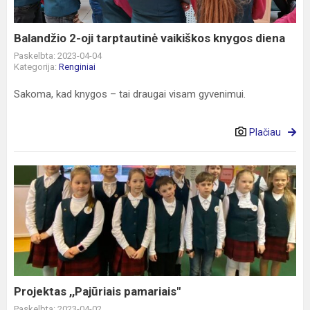
knygos
diena
Balandžio 2-oji tarptautinė vaikiškos knygos diena
Paskelbta: 2023-04-04
Kategorija:
Renginiai
Sakoma, kad knygos – tai draugai visam gyvenimui.
Plačiau
Projektas
,,Pajūriais
pamariais"
Projektas ,,Pajūriais pamariais"
Paskelbta: 2023-04-02