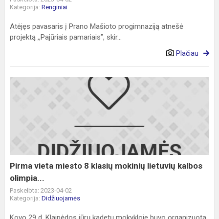
Kategorija:
Renginiai
Atėjęs pavasaris į Prano Mašioto progimnaziją atnešė
projektą ,,Pajūriais pamariais”, skir...
Plačiau
Pirma
vieta
miesto
8
klasių
mokinių
lietuvių
kalbos
Pirma vieta miesto 8 klasių mokinių lietuvių kalbos
olimpia...
olimpia...
Paskelbta: 2023-04-02
Kategorija:
Didžiuojamės
Kovo 29 d. Klaipėdos jūrų kadetų mokykloje buvo organizuota