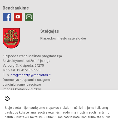
Bendraukime
Steigėjas
Klaipėdos miesto savivaldybė
Klaipėdos Prano Mašioto progimnazija
Savivaldybės biudžetinė įstaiga
Varpų g. 3, Klaipėda, 94275
Mob. tel. +370 645 57770
El. p.
progimnazija@masiotas.lt
Duomenys kaupiami ir saugomi
Juridinių asmenų registre
Įmonės kodas 295170620
Šioje svetainėje naudojame slapukus siekdami užtikrinti jums teikiamų
© 2022. Klaipėdos Prano Mašioto progimnazija. Visos teisės saugomos.
Kopijuoti turinį be raštiško įstaigos administracijos sutikimo griežtai draudžiama.
paslaugų kokybę, analizuoti svetainės naudojimą ir optimizuoti naršymo
patirtį. Spustelėję mygtuką „Sutinku“, jūs patvirtinate, kad sutinkate su visų