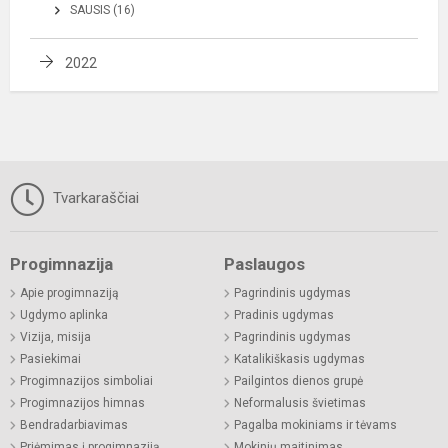
SAUSIS (16)
2022
Tvarkaraščiai
Progimnazija
Paslaugos
Apie progimnaziją
Pagrindinis ugdymas
Ugdymo aplinka
Pradinis ugdymas
Vizija, misija
Pagrindinis ugdymas
Pasiekimai
Katalikiškasis ugdymas
Progimnazijos simboliai
Pailgintos dienos grupė
Progimnazijos himnas
Neformalusis švietimas
Bendradarbiavimas
Pagalba mokiniams ir tėvams
Priėmimas į progimnaziją
Mokinių maitinimas