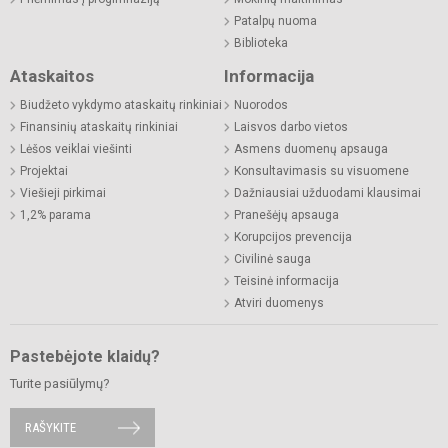
Patalpų nuoma
Biblioteka
Ataskaitos
Informacija
Biudžeto vykdymo ataskaitų rinkiniai
Nuorodos
Finansinių ataskaitų rinkiniai
Laisvos darbo vietos
Lėšos veiklai viešinti
Asmens duomenų apsauga
Projektai
Konsultavimasis su visuomene
Viešieji pirkimai
Dažniausiai užduodami klausimai
1,2% parama
Pranešėjų apsauga
Korupcijos prevencija
Civilinė sauga
Teisinė informacija
Atviri duomenys
Pastebėjote klaidų?
Turite pasiūlymų?
RAŠYKITE