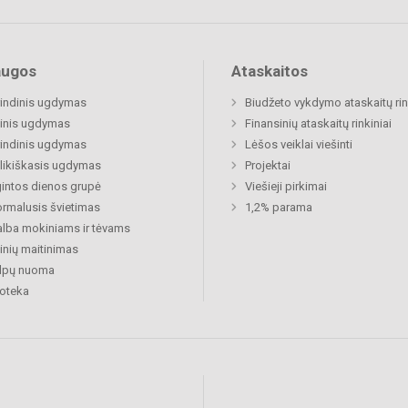
augos
Ataskaitos
indinis ugdymas
Biudžeto vykdymo ataskaitų rin
inis ugdymas
Finansinių ataskaitų rinkiniai
indinis ugdymas
Lėšos veiklai viešinti
likiškasis ugdymas
Projektai
gintos dienos grupė
Viešieji pirkimai
rmalusis švietimas
1,2% parama
lba mokiniams ir tėvams
nių maitinimas
alpų nuoma
ioteka