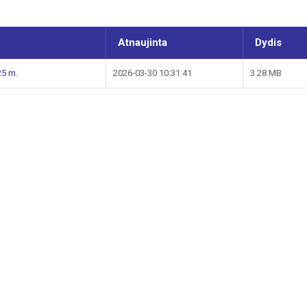
Atnaujinta
Dydis
25 m.
2026-03-30 10:31:41
3.28 MB