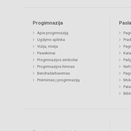
Progimnazija
Pasl
Apie progimnaziją
Pagr
Ugdymo aplinka
Prad
Vizija, misija
Pagr
Pasiekimai
Kata
Progimnazijos simboliai
Pail
Progimnazijos himnas
Nefo
Bendradarbiavimas
Paga
Priėmimas į progimnaziją
Moki
Pat
Bibl