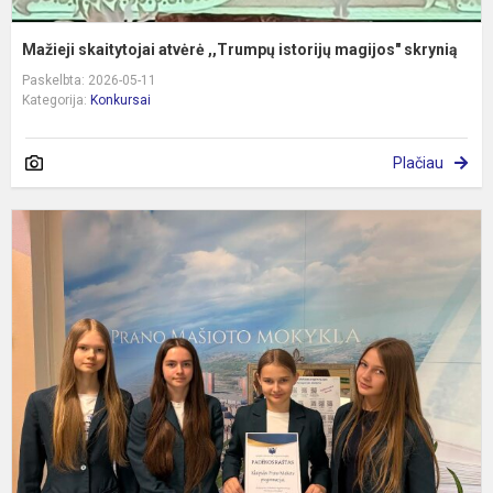
Mažieji skaitytojai atvėrė ,,Trumpų istorijų magijos" skrynią
Paskelbta: 2026-05-11
Kategorija:
Konkursai
Plačiau
,
O
O
N