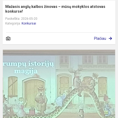
Mažasis anglų kalbos žinovas – mūsų mokyklos atstovas
konkurse!
Paskelbta: 2026-05-20
Kategorija:
Konkursai
Plačiau
M
s
a
,
i
m
s