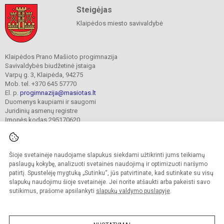
Steigėjas
Klaipėdos miesto savivaldybė
Klaipėdos Prano Mašioto progimnazija
Savivaldybės biudžetinė įstaiga
Varpų g. 3, Klaipėda, 94275
Mob. tel. +370 645 57770
El. p.
progimnazija@masiotas.lt
Duomenys kaupiami ir saugomi
Juridinių asmenų registre
Įmonės kodas 295170620
Šioje svetainėje naudojame slapukus siekdami užtikrinti jums teikiamų
© 2022. Klaipėdos Prano Mašioto progimnazija. Visos teisės saugomos.
Kopijuoti turinį be raštiško įstaigos administracijos sutikimo griežtai draudžiama.
paslaugų kokybę, analizuoti svetainės naudojimą ir optimizuoti naršymo
patirtį. Spustelėję mygtuką „Sutinku“, jūs patvirtinate, kad sutinkate su visų
Prieinamumo paraiška
Slapukų valdymas
slapukų naudojimu šioje svetainėje. Jei norite atšaukti arba pakeisti savo
sutikimus, prašome apsilankyti
slapukų valdymo puslapyje
.
Sumanus būdas atnaujinti
mokyklos interneto
svetainę