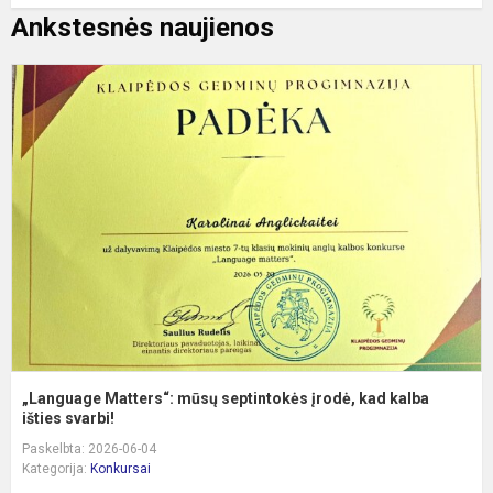
Ankstesnės naujienos
„
M
m
s
į
k
k
iš
„Language Matters“: mūsų septintokės įrodė, kad kalba
išties svarbi!
Paskelbta: 2026-06-04
Kategorija:
Konkursai