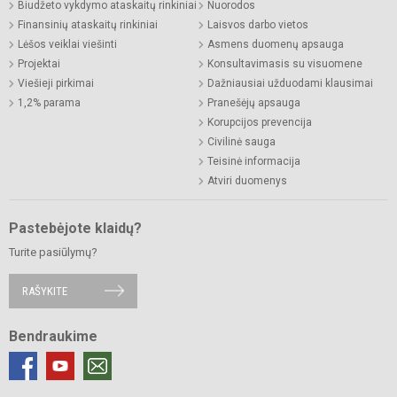
Biudžeto vykdymo ataskaitų rinkiniai
Nuorodos
Finansinių ataskaitų rinkiniai
Laisvos darbo vietos
Lėšos veiklai viešinti
Asmens duomenų apsauga
Projektai
Konsultavimasis su visuomene
Viešieji pirkimai
Dažniausiai užduodami klausimai
1,2% parama
Pranešėjų apsauga
Korupcijos prevencija
Civilinė sauga
Teisinė informacija
Atviri duomenys
Pastebėjote klaidų?
Turite pasiūlymų?
RAŠYKITE
Bendraukime