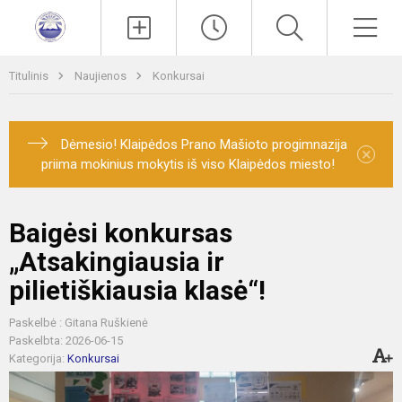
Paieška
Men
Titulinis
Naujienos
Konkursai
Dėmesio! Klaipėdos Prano Mašioto progimnazija
×
priima mokinius mokytis iš viso Klaipėdos miesto!
Baigėsi konkursas
„Atsakingiausia ir
pilietiškiausia klasė“!
Paskelbė : Gitana Ruškienė
Paskelbta: 2026-06-15
Kategorija:
Konkursai