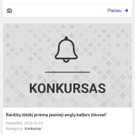
Plačiau
R
i
p
j
a
k
ž
Raidžių iššūkį priėmę jaunieji anglų kalbos žinovai!
Paskelbta: 2026-06-04
Kategorija:
Konkursai