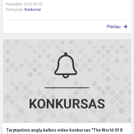
Paskelbta: 2026-05-25
Kategorija:
Konkursai
Plačiau
T
a
k
v
k
"
W
O
8
B.
Tarptautinis anglų kalbos video konkursas "The World Of 8