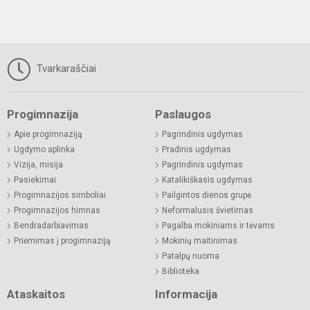
Tvarkaraščiai
Progimnazija
Paslaugos
Apie progimnaziją
Pagrindinis ugdymas
Ugdymo aplinka
Pradinis ugdymas
Vizija, misija
Pagrindinis ugdymas
Pasiekimai
Katalikiškasis ugdymas
Progimnazijos simboliai
Pailgintos dienos grupė
Progimnazijos himnas
Neformalusis švietimas
Bendradarbiavimas
Pagalba mokiniams ir tėvams
Priėmimas į progimnaziją
Mokinių maitinimas
Patalpų nuoma
Biblioteka
Ataskaitos
Informacija