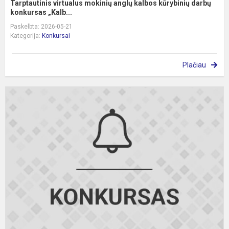
Tarptautinis virtualus mokinių anglų kalbos kūrybinių darbų
konkursas „Kalb...
Paskelbta: 2026-05-21
Kategorija:
Konkursai
Plačiau
M
a
k
ž
–
m
m
a
k