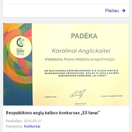
Plačiau
R
a
k
k
„
f
Respublikinis anglų kalbos konkursas „ES fanai“
Paskelbta: 2026-05-31
Kategorija:
Konkursai