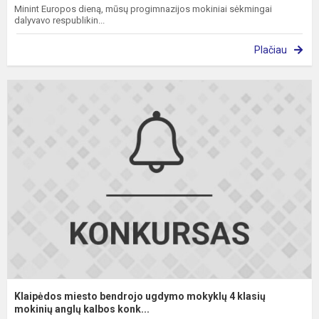
Minint Europos dieną, mūsų progimnazijos mokiniai sėkmingai
dalyvavo respublikin...
Plačiau
K
m
b
u
m
4
k
m
a.
Klaipėdos miesto bendrojo ugdymo mokyklų 4 klasių
mokinių anglų kalbos konk...