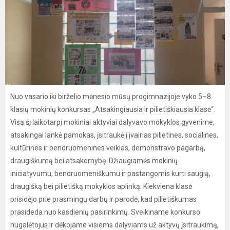
Nuo vasario iki birželio mėnesio mūsų progimnazijoje vyko 5–8
klasių mokinių konkursas „Atsakingiausia ir pilietiškiausia klasė“.
Visą šį laikotarpį mokiniai aktyviai dalyvavo mokyklos gyvenime,
atsakingai lankė pamokas, įsitraukė į įvairias pilietines, socialines,
kultūrines ir bendruomenines veiklas, demonstravo pagarbą,
draugiškumą bei atsakomybę. Džiaugiamės mokinių
iniciatyvumu, bendruomeniškumu ir pastangomis kurti saugią,
draugišką bei pilietišką mokyklos aplinką. Kiekviena klasė
prisidėjo prie prasmingų darbų ir parodė, kad pilietiškumas
prasideda nuo kasdienių pasirinkimų. Sveikiname konkurso
nugalėtojus ir dėkojame visiems dalyviams už aktyvų įsitraukimą,