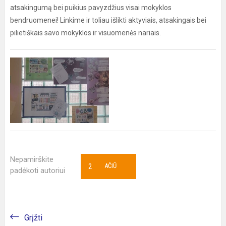
atsakingumą bei puikius pavyzdžius visai mokyklos
bendruomenei! Linkime ir toliau išlikti aktyviais, atsakingais bei
pilietiškais savo mokyklos ir visuomenės nariais.
Nepamirškite
2
AČIŪ
padėkoti autoriui
Grįžti