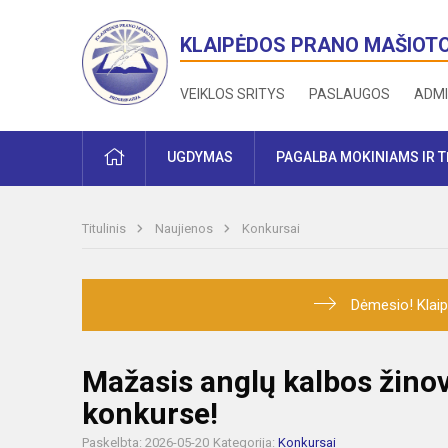
KLAIPĖDOS PRANO MAŠIOT
VEIKLOS SRITYS
PASLAUGOS
ADMI
PRADŽIA
UGDYMAS
PAGALBA MOKINIAMS IR 
Titulinis
Naujienos
Konkursai
Dėmesio! Klaip
Mažasis anglų kalbos žino
konkurse!
Paskelbta: 2026-05-20
Kategorija:
Konkursai