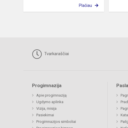
Plačiau
Tvarkaraščiai
Progimnazija
Pasl
Apie progimnaziją
Pagr
Ugdymo aplinka
Prad
Vizija, misija
Pagr
Pasiekimai
Kata
Progimnazijos simboliai
Pail