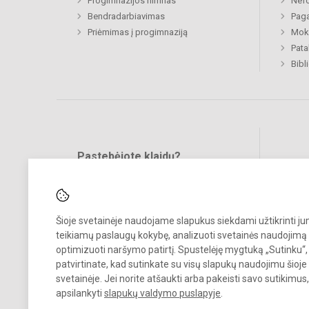
Progimnazijos himnas
Nefo
Bendradarbiavimas
Paga
Priėmimas į progimnaziją
Moki
Pat
Bibl
Pastebėjote klaidų?
Bend
Turite pasiūlymų?
RAŠYKITE
Šioje svetainėje naudojame slapukus siekdami užtikrinti j
teikiamų paslaugų kokybę, analizuoti svetainės naudojimą 
optimizuoti naršymo patirtį. Spustelėję mygtuką „Sutinku“,
patvirtinate, kad sutinkate su visų slapukų naudojimu šioje
svetainėje. Jei norite atšaukti arba pakeisti savo sutikimu
© 2022. Klaipėdos Prano Mašioto progimnazija. Visos teisės saugom
apsilankyti
slapukų valdymo puslapyje
.
Kopijuoti turinį be raštiško įstaigos administracijos sutikimo griežtai
draudžiama.