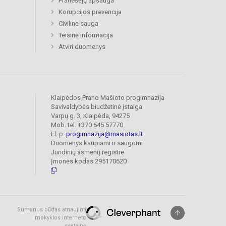
Pranešėjų apsauga
Korupcijos prevencija
Civilinė sauga
Teisinė informacija
Atviri duomenys
Klaipėdos Prano Mašioto progimnazija
Savivaldybės biudžetinė įstaiga
Varpų g. 3, Klaipėda, 94275
Mob. tel. +370 645 57770
El. p.
progimnazija@masiotas.lt
Duomenys kaupiami ir saugomi
Juridinių asmenų registre
Įmonės kodas 295170620
Sumanus būdas atnaujinti
mokyklos interneto
svetainę