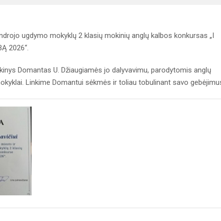
endrojo ugdymo mokyklų 2 klasių mokinių anglų kalbos konkursas „I
Ą 2026“.
inys Domantas U. Džiaugiamės jo dalyvavimu, parodytomis anglų
kyklai. Linkime Domantui sėkmės ir toliau tobulinant savo gebėjimu