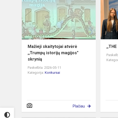
atvėrė
,,Trumpų
istorijų
magijos"
skryn...
Mažieji skaitytojai atvėrė
,,TH
,,Trumpų istorijų magijos"
Paskelb
skrynią
Kategor
Paskelbta: 2026-05-11
Kategorija:
Konkursai
Plačiau