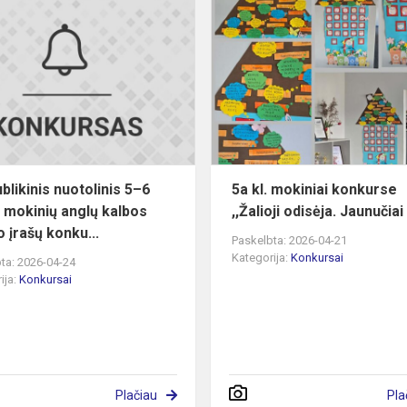
is
Respublikinis
nuotolinis
5–
6
klasių
mokinių
anglų
kalbos
va...
blikinis nuotolinis 5–6
5a kl. mokiniai konkurse
ų mokinių anglų kalbos
,,Žalioji odisėja. Jaunučiai
 įrašų konku...
Paskelbta: 2026-04-21
Kategorija:
Konkursai
ta: 2026-04-24
ija:
Konkursai
Plačiau
Pla