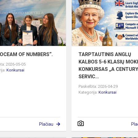
OF
NUMBERS“.
E OCEAM OF NUMBERS“.
TARPTAUTINIS ANGLŲ
KALBOS 5-6 KLASIŲ MOK
ta: 2026-05-05
KONKURSAS „A CENTURY
ija:
Konkursai
SERVIC...
Paskelbta: 2026-04-29
Kategorija:
Konkursai
Plačiau
Pla