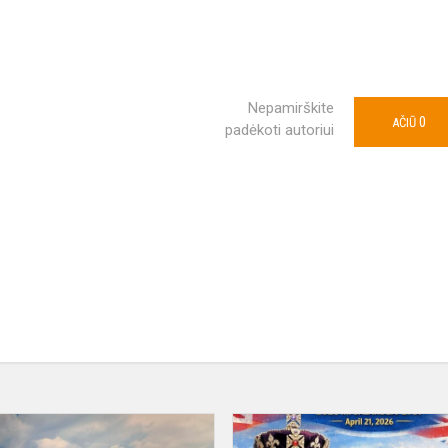
Nepamirškite
0
AČIŪ
padėkoti autoriui
,,THE
OCEAM