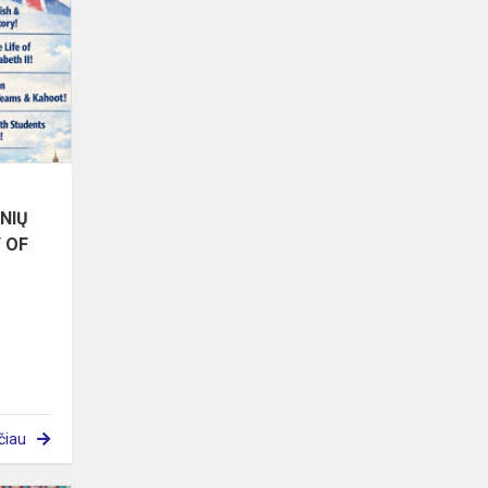
KALBOS
5-
6
KLASIŲ
MOKINIŲ
KONKURSAS
„A
C...
INIŲ
 OF
čiau