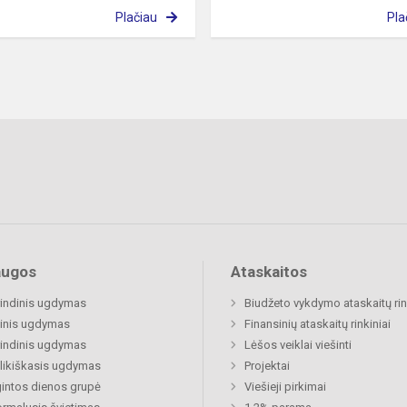
Plačiau
Pla
augos
Ataskaitos
indinis ugdymas
Biudžeto vykdymo ataskaitų rin
inis ugdymas
Finansinių ataskaitų rinkiniai
indinis ugdymas
Lėšos veiklai viešinti
likiškasis ugdymas
Projektai
gintos dienos grupė
Viešieji pirkimai