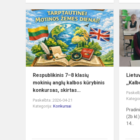
Respublikin
7–
8
klasių
mokinių
anglų
kalbos
kūrybinis
kon...
Respublikinis 7–8 klasių
Lietu
mokinių anglų kalbos kūrybinis
,,Kalb
konkursas, skirtas...
Paskelb
Kategor
Paskelbta: 2026-04-21
Kategorija:
Konkursai
Pradin
(2b kl.
14...