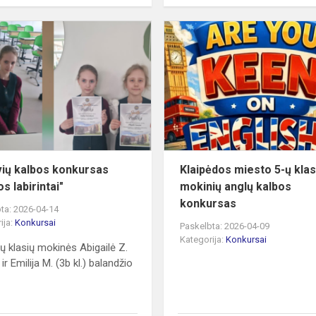
is
Lietuvių
kalbos
konkursas
,,Kalbos
labirintai"
vių kalbos konkursas
Klaipėdos miesto 5-ų klas
os labirintai"
mokinių anglų kalbos
konkursas
ta: 2026-04-14
ija:
Konkursai
Paskelbta: 2026-04-09
Kategorija:
Konkursai
ių klasių mokinės Abigailė Z.
) ir Emilija M. (3b kl.) balandžio