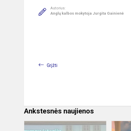
Autorius:
Anglų kalbos mokytoja Jurgita Gainienė
Grįžti
Ankstesnės naujienos
Mažieji
skaitytojai