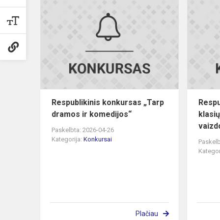
Respublikin
konkursas
„Tarp
dramos
ir
komedijos“
Respublikinis konkursas „Tarp
Respu
dramos ir komedijos“
klasi
vaizdo
Paskelbta: 2026-04-26
Kategorija:
Konkursai
Paskelb
Kategor
Plačiau