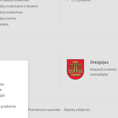
rmalusis švietimas
1,2% parama
lba mokiniams ir tėvams
nių maitinimas
alpų nuoma
ioteka
Steigėjas
raukime
Klaipėdos miesto
savivaldybė
ums
ir
 jūs
s, prašome
os.
Prieinamumo paraiška
Slapukų valdymas