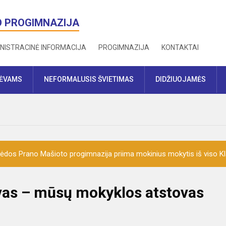
O PROGIMNAZIJA
NISTRACINĖ INFORMACIJA
PROGIMNAZIJA
KONTAKTAI
TĖVAMS
NEFORMALUSIS ŠVIETIMAS
DIDŽIUOJAMĖS
ėdos Prano Mašioto progimnazija priima mokinius mokytis iš viso K
vas – mūsų mokyklos atstovas