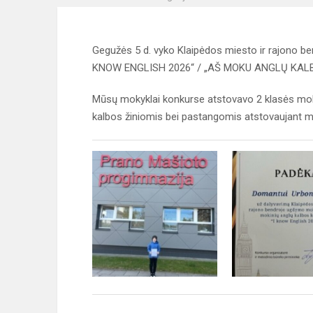
Gegužės 5 d. vyko Klaipėdos miesto ir rajono b
KNOW ENGLISH 2026“ / „AŠ MOKU ANGLŲ KALB
Mūsų mokyklai konkurse atstovavo 2 klasės mok
kalbos žiniomis bei pastangomis atstovaujant mo