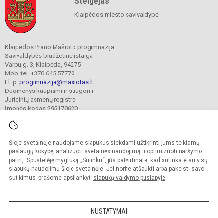
Steigėjas
Klaipėdos miesto savivaldybė
Klaipėdos Prano Mašioto progimnazija
Savivaldybės biudžetinė įstaiga
Varpų g. 3, Klaipėda, 94275
Mob. tel. +370 645 57770
El. p.
progimnazija@masiotas.lt
Duomenys kaupiami ir saugomi
Juridinių asmenų registre
Įmonės kodas 295170620
Šioje svetainėje naudojame slapukus siekdami užtikrinti jums teikiamų
© 2022. Klaipėdos Prano Mašioto progimnazija. Visos teisės saugomos.
Kopijuoti turinį be raštiško įstaigos administracijos sutikimo griežtai draudžiama.
paslaugų kokybę, analizuoti svetainės naudojimą ir optimizuoti naršymo
patirtį. Spustelėję mygtuką „Sutinku“, jūs patvirtinate, kad sutinkate su visų
Prieinamumo paraiška
Slapukų valdymas
slapukų naudojimu šioje svetainėje. Jei norite atšaukti arba pakeisti savo
sutikimus, prašome apsilankyti
slapukų valdymo puslapyje
.
Sumanus būdas atnaujinti
mokyklos interneto
svetainę
NUSTATYMAI