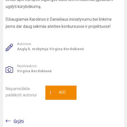
ugdyti kūrybiškumą.
Džiaugiamės Karolinos ir Danieliaus iniciatyvumu bei linkime
jiems dar daug sėkmės ateities konkursuose ir projektuose!
Autorius:
Anglų k. mokytoja Virgina Kerdokienė
Nuotraukos:
Virgina Kerdokienė
Nepamirškite
1
AČIŪ
padėkoti autoriui
Grįžti