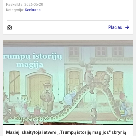
Paskelbta: 2026-05-20
Kategorija:
Konkursai
Plačiau
M
s
a
,
i
m
s
Mažieji skaitytojai atvėrė ,,Trumpų istorijų magijos" skrynią