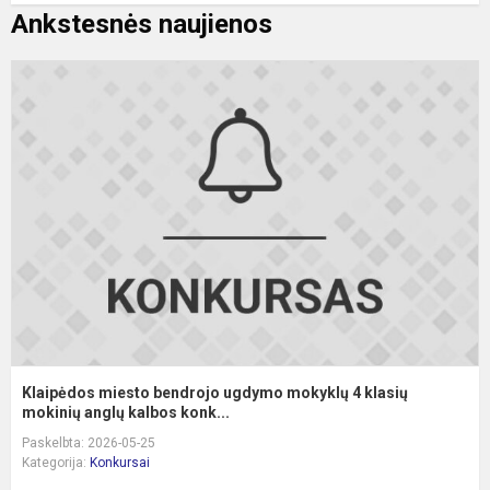
Ankstesnės naujienos
K
m
b
u
m
4
k
m
a.
Klaipėdos miesto bendrojo ugdymo mokyklų 4 klasių
mokinių anglų kalbos konk...
Paskelbta: 2026-05-25
Kategorija:
Konkursai