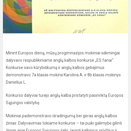
Minint Europos dieną, mūsų progimnazijos mokiniai sėkmingai
dalyvavo respublikiniame anglų kalbos konkurse „ES fanai“.
Konkurse savo kūrybiškumą ir anglų kalbos gebėjimus
demonstravo 7a klasės mokinė Karolina A. ir 8b klasės mokinys
Danielius L.
Konkurso dalyviai turėjo anglų kalba pristatyti pasirinktą Europos
Sąjungos valstybę.
Mokiniai pademonstravo išradingumą bei geras anglų kalbos
žinias. Dalyvavimas tokiame konkurse – tai puiki galimybė gilinti
žinias apie Europos Sąjungos šalis, lavinti kalbinius įgūdžius ir