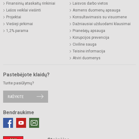
Finansinių ataskaitų rinkiniai
Laisvos darbo vietos
Lėšos veiklai viešinti
Asmens duomenų apsauga
Projektai
Konsultavimasis su visuomene
Viešieji pirkimai
Dažniausiai užduodami klausimai
1,2% parama
Pranešėjų apsauga
Korupcijos prevencija
Civilinė sauga
Teisinė informacija
Atviri duomenys
Pastebėjote klaidų?
Turite pasiūlymų?
RAŠYKITE
Bendraukime