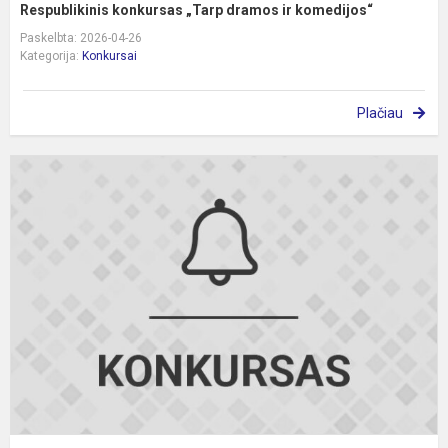
Respublikinis konkursas „Tarp dramos ir komedijos“
Paskelbta: 2026-04-26
Kategorija:
Konkursai
Plačiau
R
n
5
6
k
m
a
k
va