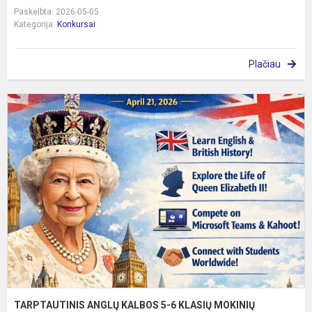
Paskelbta: 2026-05-05
Kategorija:
Konkursai
Plačiau
T
A
K
5
6
K
M
K
„
C.
TARPTAUTINIS ANGLŲ KALBOS 5-6 KLASIŲ MOKINIŲ