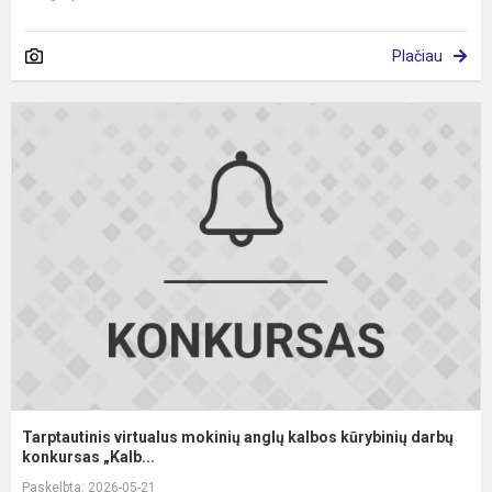
Plačiau
T
v
m
a
k
k
d
Tarptautinis virtualus mokinių anglų kalbos kūrybinių darbų
konkursas „Kalb...
Paskelbta: 2026-05-21