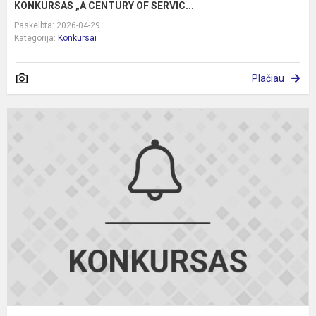
KONKURSAS „A CENTURY OF SERVIC...
Paskelbta: 2026-04-29
Kategorija:
Konkursai
Plačiau
R
k
„
d
ir
k