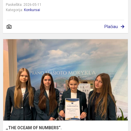
Paskelbta: 2026-05-11
Kategorija:
Konkursai
Plačiau
,
O
O
N
,,THE OCEAM OF NUMBERS“.