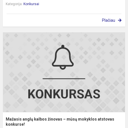
Kategorija:
Konkursai
Plačiau
M
a
k
ž
–
m
m
a
k
Mažasis anglų kalbos žinovas – mūsų mokyklos atstovas
konkurse!