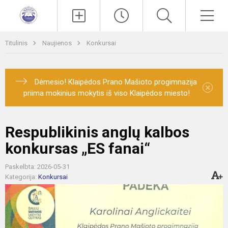
Paieška
Men
Titulinis
Naujienos
Konkursai
Dėmesio! Klaipėdos Prano Mašioto progimnazija
×
priima mokinius mokytis iš viso Klaipėdos miesto!
Respublikinis anglų kalbos
konkursas „ES fanai“
Paskelbta: 2026-05-31
Kategorija:
Konkursai