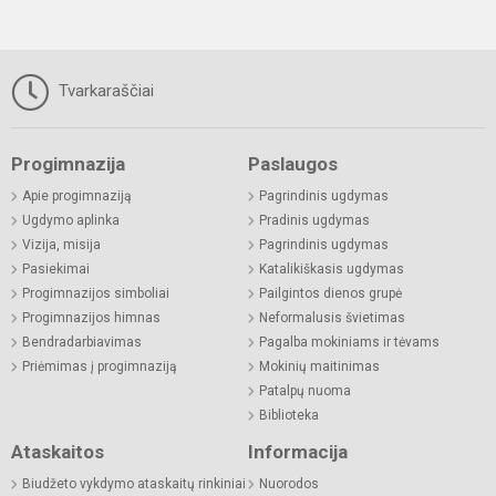
Tvarkaraščiai
Progimnazija
Paslaugos
Apie progimnaziją
Pagrindinis ugdymas
Ugdymo aplinka
Pradinis ugdymas
Vizija, misija
Pagrindinis ugdymas
Pasiekimai
Katalikiškasis ugdymas
Progimnazijos simboliai
Pailgintos dienos grupė
Progimnazijos himnas
Neformalusis švietimas
Bendradarbiavimas
Pagalba mokiniams ir tėvams
Priėmimas į progimnaziją
Mokinių maitinimas
Patalpų nuoma
Biblioteka
Ataskaitos
Informacija
Biudžeto vykdymo ataskaitų rinkiniai
Nuorodos