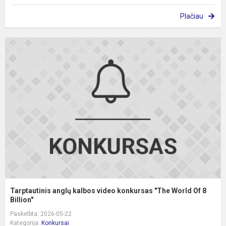
Plačiau
T
a
k
v
k
"
W
O
8
B.
Tarptautinis anglų kalbos video konkursas "The World Of 8
Billion"
Paskelbta: 2026-05-22
Kategorija:
Konkursai