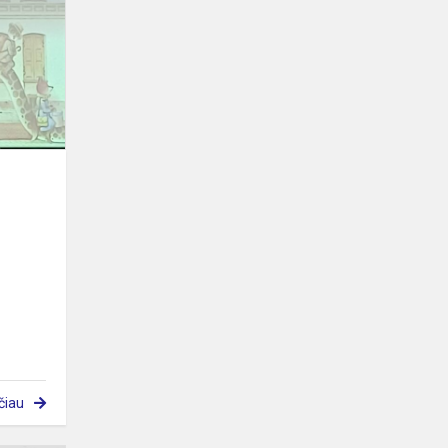
atvėrė
,,Trumpų
istorijų
magijos"
skryn...
"
čiau