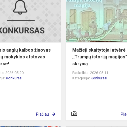
kalbos
žinovas
–
mūsų
mokyklos
atstovas
konku...
is anglų kalbos žinovas
Mažieji skaitytojai atvėrė
ų mokyklos atstovas
,,Trumpų istorijų magijos
rse!
skrynią
ta: 2026-05-20
Paskelbta: 2026-05-11
ija:
Konkursai
Kategorija:
Konkursai
Plačiau
Pla