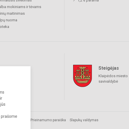
rmalusis švietimas
1,2% parama
lba mokiniams ir tėvams
nių maitinimas
alpų nuoma
ioteka
Steigėjas
raukime
Klaipėdos miesto
savivaldybė
ums
ir
 jūs
s, prašome
os.
Prieinamumo paraiška
Slapukų valdymas