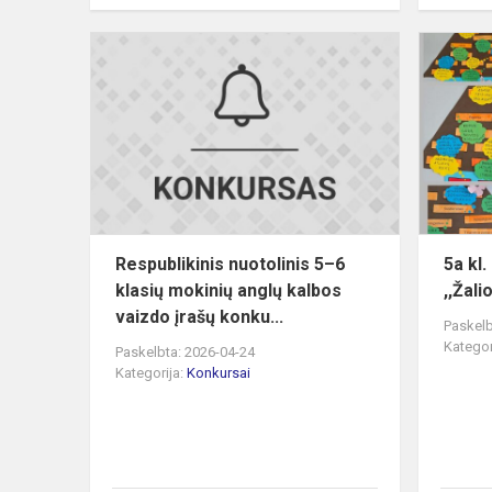
Respublikin
nuotolinis
5–
6
klasių
mokinių
anglų
kalbos
va...
Respublikinis nuotolinis 5–6
5a kl
klasių mokinių anglų kalbos
,,Žali
vaizdo įrašų konku...
Paskelb
Kategor
Paskelbta: 2026-04-24
Kategorija:
Konkursai