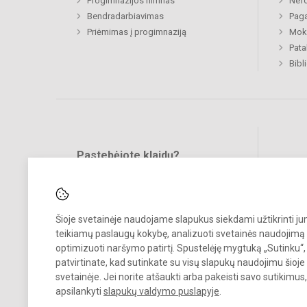
Progimnazijos himnas
Nefo
Bendradarbiavimas
Paga
Priėmimas į progimnaziją
Moki
Pat
Bibl
Pastebėjote klaidų?
Bend
Turite pasiūlymų?
RAŠYKITE
Šioje svetainėje naudojame slapukus siekdami užtikrinti j
teikiamų paslaugų kokybę, analizuoti svetainės naudojimą 
optimizuoti naršymo patirtį. Spustelėję mygtuką „Sutinku“,
patvirtinate, kad sutinkate su visų slapukų naudojimu šioje
svetainėje. Jei norite atšaukti arba pakeisti savo sutikimu
© 2022. Klaipėdos Prano Mašioto progimnazija. Visos teisės saugom
apsilankyti
slapukų valdymo puslapyje
.
Kopijuoti turinį be raštiško įstaigos administracijos sutikimo griežtai
draudžiama.