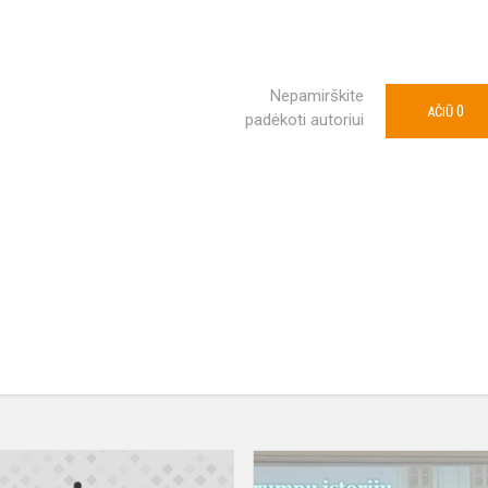
Nepamirškite
0
AČIŪ
padėkoti autoriui
Mažasis
anglų