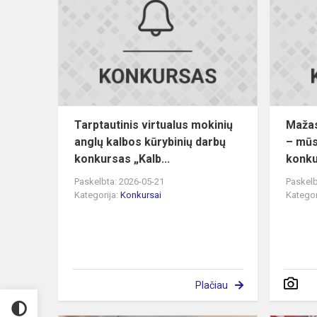
mokinių
anglų
kalbos
kūrybinių
darbų...
Tarptautinis virtualus mokinių
Mažas
anglų kalbos kūrybinių darbų
– mūs
konkursas „Kalb...
konku
Paskelbta: 2026-05-21
Paskelb
Kategorija:
Konkursai
Kategor
Plačiau