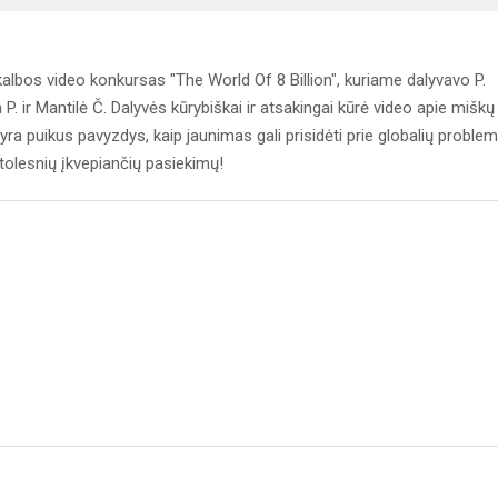
albos video konkursas "The World Of 8 Billion", kuriame dalyvavo P.
. ir Mantilė Č. Dalyvės kūrybiškai ir atsakingai kūrė video apie miškų
ra puikus pavyzdys, kaip jaunimas gali prisidėti prie globalių proble
tolesnių įkvepiančių pasiekimų!