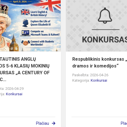
TARPTAUTINIS
ANGLŲ
KALBOS
5-
6
KLASIŲ
MOKINIŲ
KONKURSAS
„A
TAUTINIS ANGLŲ
Respublikinis konkursas 
C...
S 5-6 KLASIŲ MOKINIŲ
dramos ir komedijos“
URSAS „A CENTURY OF
Paskelbta: 2026-04-26
C...
Kategorija:
Konkursai
ta: 2026-04-29
ija:
Konkursai
Plačiau
Pla