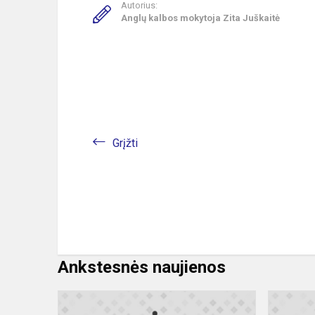
Autorius:
Anglų kalbos mokytoja Zita Juškaitė
Grįžti
Ankstesnės naujienos
Tarptautinis
virtualus