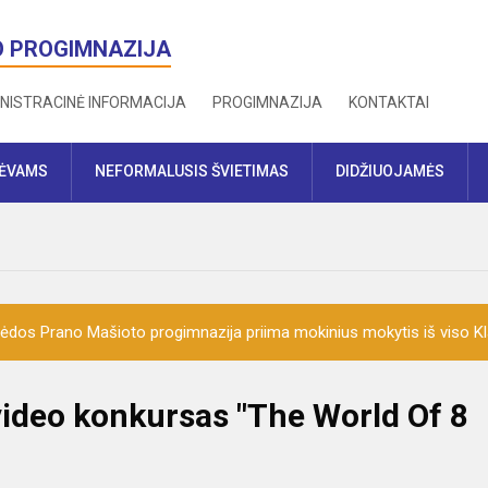
O PROGIMNAZIJA
NISTRACINĖ INFORMACIJA
PROGIMNAZIJA
KONTAKTAI
TĖVAMS
NEFORMALUSIS ŠVIETIMAS
DIDŽIUOJAMĖS
ėdos Prano Mašioto progimnazija priima mokinius mokytis iš viso K
video konkursas "The World Of 8