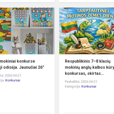
is
5a
kl.
mokiniai
konkurse
,,Žalioji
odisėja.
Jaunučiai
26”
. mokiniai konkurse
Respublikinis 7–8 klasių
oji odisėja. Jaunučiai 26”
mokinių anglų kalbos kūry
konkursas, skirtas...
ta: 2026-04-21
ija:
Konkursai
Paskelbta: 2026-04-21
Kategorija:
Konkursai