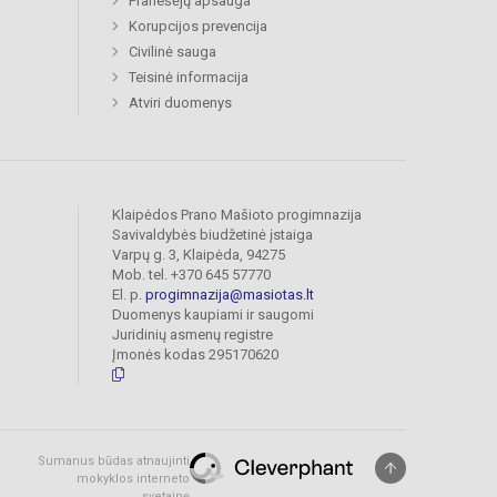
Pranešėjų apsauga
Korupcijos prevencija
Civilinė sauga
Teisinė informacija
Atviri duomenys
Klaipėdos Prano Mašioto progimnazija
Savivaldybės biudžetinė įstaiga
Varpų g. 3, Klaipėda, 94275
Mob. tel. +370 645 57770
El. p.
progimnazija@masiotas.lt
Duomenys kaupiami ir saugomi
Juridinių asmenų registre
Įmonės kodas 295170620
Sumanus būdas atnaujinti
mokyklos interneto
svetainę