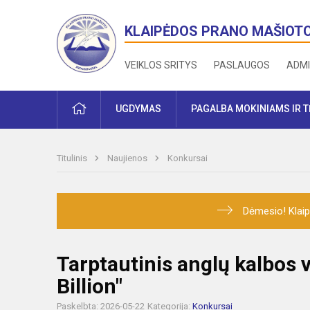
KLAIPĖDOS PRANO MAŠIOT
VEIKLOS SRITYS
PASLAUGOS
ADMI
PRADŽIA
UGDYMAS
PAGALBA MOKINIAMS IR 
Titulinis
Naujienos
Konkursai
Dėmesio! Klaip
Tarptautinis anglų kalbos 
Billion"
Paskelbta: 2026-05-22
Kategorija:
Konkursai