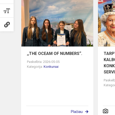
,,THE
OCEAM
OF
NUMBERS“.
,,THE OCEAM OF NUMBERS“.
TARP
KALBO
Paskelbta: 2026-05-05
KONK
Kategorija:
Konkursai
SERVI
Paskelb
Kategor
Plačiau