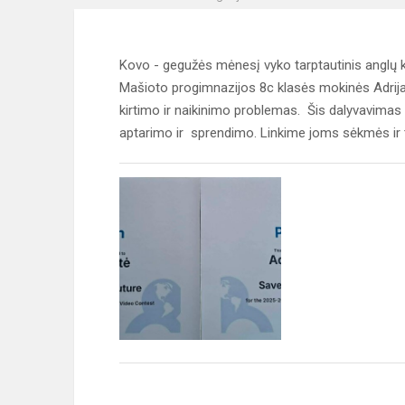
Kovo - gegužės mėnesį vyko tarptautinis anglų k
Mašioto progimnazijos 8c klasės mokinės Adrija P
kirtimo ir naikinimo problemas. Šis dalyvavimas y
aptarimo ir sprendimo. Linkime joms sėkmės ir 