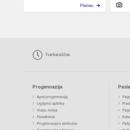
Plačiau
Tvarkaraščiai
Progimnazija
Pasl
Apie progimnaziją
Pagr
Ugdymo aplinka
Prad
Vizija, misija
Pagr
Pasiekimai
Kata
Progimnazijos simboliai
Pail