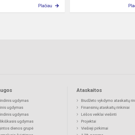
Plačiau
Pla
augos
Ataskaitos
indinis ugdymas
Biudžeto vykdymo ataskaitų rin
inis ugdymas
Finansinių ataskaitų rinkiniai
indinis ugdymas
Lėšos veiklai viešinti
likiškasis ugdymas
Projektai
gintos dienos grupė
Viešieji pirkimai