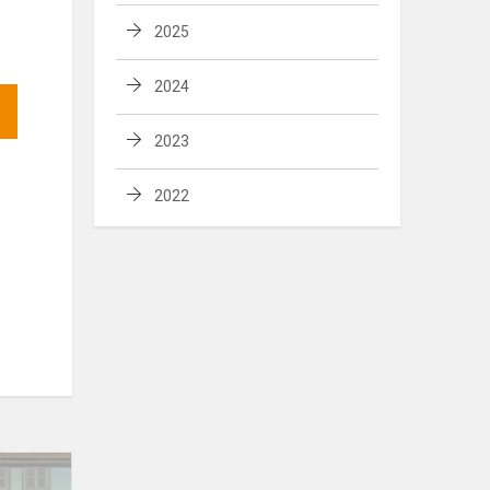
2025
2024
2023
2022
Mažieji
skaitytojai