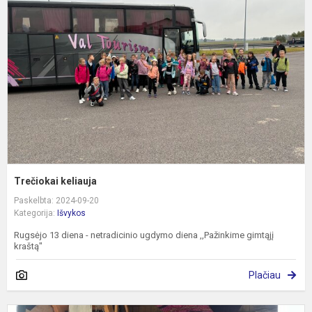
Trečiokai keliauja
Paskelbta: 2024-09-20
Kategorija:
Išvykos
Rugsėjo 13 diena - netradicinio ugdymo diena ,,Pažinkime gimtąjį
kraštą"
Plačiau
N