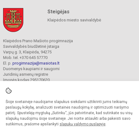
Steigėjas
Klaipėdos miesto savivaldybė
Klaipėdos Prano Mašioto progimnazija
Savivaldybės biudžetinė įstaiga
Varpų g. 3, Klaipėda, 94275
Mob. tel. +370 645 57770
El. p.
progimnazija@masiotas.lt
Duomenys kaupiami ir saugomi
Juridinių asmenų registre
Įmonės kodas 295170620
Šioje svetainėje naudojame slapukus siekdami užtikrinti jums teikiamų
© 2022. Klaipėdos Prano Mašioto progimnazija. Visos teisės saugomos.
Kopijuoti turinį be raštiško įstaigos administracijos sutikimo griežtai draudžiama.
paslaugų kokybę, analizuoti svetainės naudojimą ir optimizuoti naršymo
patirtį. Spustelėję mygtuką „Sutinku“, jūs patvirtinate, kad sutinkate su visų
Prieinamumo paraiška
Slapukų valdymas
slapukų naudojimu šioje svetainėje. Jei norite atšaukti arba pakeisti savo
sutikimus, prašome apsilankyti
slapukų valdymo puslapyje
.
Sumanus būdas atnaujinti
mokyklos interneto
svetainę