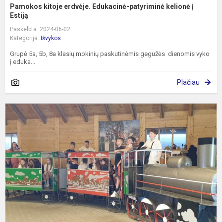
Pamokos kitoje erdvėje. Edukacinė-patyriminė kelionė į
Estiją
Paskelbta: 2024-06-02
Kategorija:
Išvykos
Grupė 5a, 5b, 8a klasių mokinių paskutinėmis gegužės dienomis vyko
į eduka...
Plačiau
P
E
I
Ž
K
–
M
K