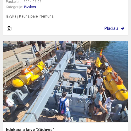
Paskelbta: 2024-06-06
Kategorija:
Išvykos
Išvyka į Kauną palei Nemuną
Plačiau
E
l
"
Edukacija laive "Sūduvis"