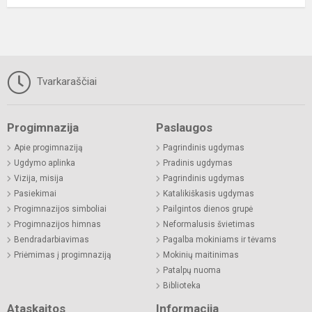
Tvarkaraščiai
Progimnazija
Paslaugos
Apie progimnaziją
Pagrindinis ugdymas
Ugdymo aplinka
Pradinis ugdymas
Vizija, misija
Pagrindinis ugdymas
Pasiekimai
Katalikiškasis ugdymas
Progimnazijos simboliai
Pailgintos dienos grupė
Progimnazijos himnas
Neformalusis švietimas
Bendradarbiavimas
Pagalba mokiniams ir tėvams
Priėmimas į progimnaziją
Mokinių maitinimas
Patalpų nuoma
Biblioteka
Ataskaitos
Informacija