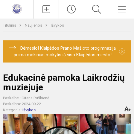
Paieška
Men
Titulinis
Naujienos
Išvykos
Dėmesio! Klaipėdos Prano Mašioto progimnazija
×
priima mokinius mokytis iš viso Klaipėdos miesto!
Edukacinė pamoka Laikrodžių
muziejuje
Paskelbė : Gitana Ruškienė
Paskelbta: 2024-09-22
Kategorija:
Išvykos