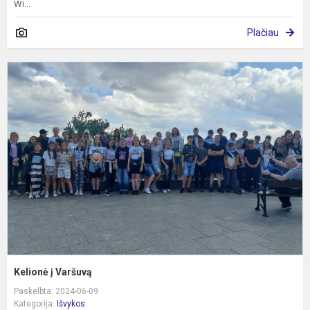
Wi...
Plačiau
K
į
V
Kelionė į Varšuvą
Paskelbta: 2024-06-09
Kategorija:
Išvykos