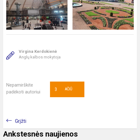
Virgina Kerdokienė
Anglų kalbos mokytoja
Nepamirškite
3
AČIŪ
padėkoti autoriui
Grįžti
Ankstesnės naujienos