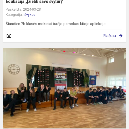
Edukacija „Įžiebk savo švyturį“
Paskelbta: 2024-03-28
Kategorija:
Išvykos
Šiandien 7b klasės mokiniai turėjo pamokas kitoje aplinkoje.
Plačiau
V
r
e
"
p