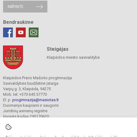
RAŠYKITE
Bendraukime
Steigėjas
Klaipėdos miesto savivaldybė
Klaipėdos Prano Mašioto progimnazija
Savivaldybės biudžetinė įstaiga
Varpų g. 3, Klaipėda, 94275
Mob. tel. +370 645 57770
El. p.
progimnazija@masiotas.lt
Duomenys kaupiami ir saugomi
Juridinių asmenų registre
Įmonės kodas 295170620