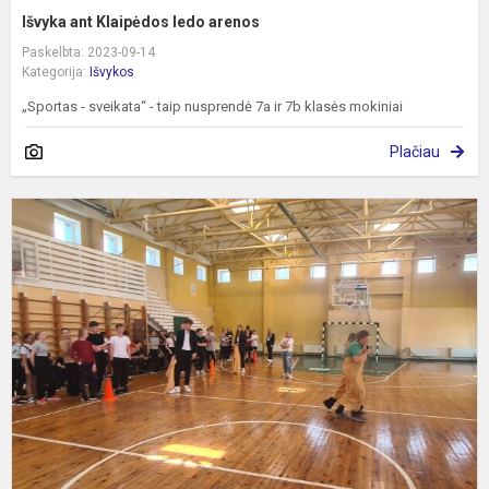
Išvyka ant Klaipėdos ledo arenos
Paskelbta: 2023-09-14
Kategorija:
Išvykos
„Sportas - sveikata“ - taip nusprendė 7a ir 7b klasės mokiniai
Plačiau
P
v
"
M
ir
s