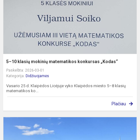
k
„
5–10 klasių mokinių matematikos konkursas „Kodas“
Paskelbta: 2026-03-01
Kategorija:
Didžiuojamės
Vasario 25 d. Klaipėdos Licėjuje vyko Klaipėdos miesto 5–8 klasių
matematikos ko...
Plačiau
E
k
į