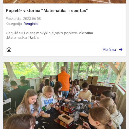
Popietė- viktorina " Matematika ir sportas"
Paskelbta: 2023-06-08
Kategorija:
Renginiai
Gegužės 31 dieną mokykloje įvyko popietė- viktorina
„Matematika ir&nbs...
Plačiau
E
p