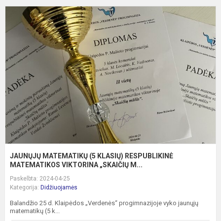
J
M
(
K
R
M
V
JAUNŲJŲ MATEMATIKŲ (5 KLASIŲ) RESPUBLIKINĖ
MATEMATIKOS VIKTORINA „SKAIČIŲ M...
Paskelbta: 2024-04-25
Kategorija:
Didžiuojamės
Balandžio 25 d. Klaipėdos „Verdenės“ progimnazijoje vyko jaunųjų
matematikų (5 k...