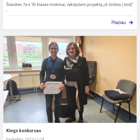
Šiandien 7a ir 7b klasės mokiniai, vykdydami projektą „Iš širdies į širdį“
,
Plačiau
K
k
Kings konkursas
Paskelbta: 2023-11-28