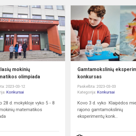
nis
5
-
8
klasių
mokinių
matematikos
olimpiada
klasių mokinių
Gamtamokslinių eksperi
atikos olimpiada
konkursas
ta: 2023-03-12
Paskelbta: 2023-03-03
ija:
Konkursai
Kategorija:
Konkursai
o 28 d. mokykloje vyko 5 - 8
Kovo 3 d. vyko Klaipėdos mie
 mokinių matematikos
rajono gamtamokslinių
ada
eksperimentų konk...