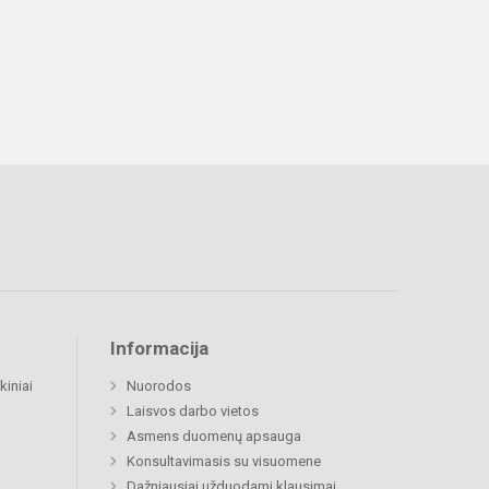
Informacija
kiniai
Nuorodos
Laisvos darbo vietos
Asmens duomenų apsauga
Konsultavimasis su visuomene
Dažniausiai užduodami klausimai