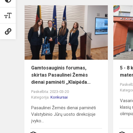
Gamtosaugi
forumas,
skirtas
Pasaulinei
Žemės
dienai
pami...
Gamtosauginis forumas,
5 - 8 
skirtas Pasaulinei Žemės
matem
dienai paminėti ,,Klaipėda...
Paskelb
Kategor
Paskelbta: 2023-03-20
Kategorija:
Konkursai
Vasari
klasių
Pasaulinei Žemės dienai paminėti
olimpi
Valstybinio Jūrų uosto direkcijoje
įvyko...