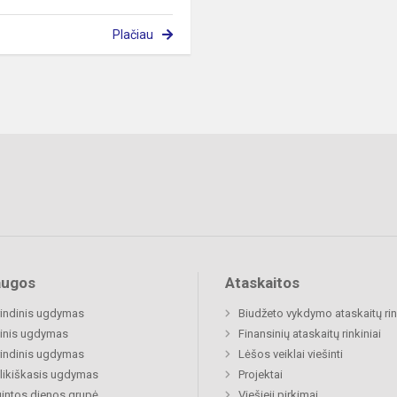
Plačiau
augos
Ataskaitos
indinis ugdymas
Biudžeto vykdymo ataskaitų rin
inis ugdymas
Finansinių ataskaitų rinkiniai
indinis ugdymas
Lėšos veiklai viešinti
likiškasis ugdymas
Projektai
gintos dienos grupė
Viešieji pirkimai