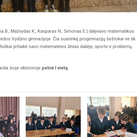
Ema B., Mažvydas K., Kasparas N., Simonas E.) dalyvavo matematikos
ipėdos Vydūno gimnazijoje. Čia susirinkę progimnazijų šeštokai ne tik
rybiškai pritaikė savo matematines žinias dailėje, sporte ir problemų
da šioje viktorinoje
pelnė I vietą.