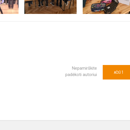
Nepamirškite
1
AČIŪ
padėkoti autoriui