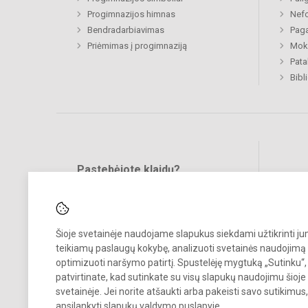
Progimnazijos himnas
Nefo
Bendradarbiavimas
Paga
Priėmimas į progimnaziją
Moki
Pat
Bibl
Pastebėjote klaidų?
Bend
Turite pasiūlymų?
RAŠYKITE
Šioje svetainėje naudojame slapukus siekdami užtikrinti j
teikiamų paslaugų kokybę, analizuoti svetainės naudojimą 
optimizuoti naršymo patirtį. Spustelėję mygtuką „Sutinku“,
patvirtinate, kad sutinkate su visų slapukų naudojimu šioje
svetainėje. Jei norite atšaukti arba pakeisti savo sutikimu
© 2022. Klaipėdos Prano Mašioto progimnazija. Visos teisės saugom
apsilankyti
slapukų valdymo puslapyje
.