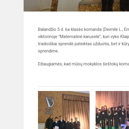
Balandžio 5 d. 6a klasės komanda (Deimilė L., 
viktorinoje "Matematinė karuselė", kuri vyko Kla
tradiciškai sprendė pateiktas užduotis, bet ir kū
sprendime.
Džiaugiamės, kad mūsų mokyklos šeštokų koman