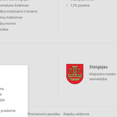
rmalusis švietimas
1,2% parama
lba mokiniams ir tėvams
nių maitinimas
alpų nuoma
ioteka
Steigėjas
raukime
Klaipėdos miesto
savivaldybė
ums
ir
 jūs
s, prašome
os.
Prieinamumo paraiška
Slapukų valdymas