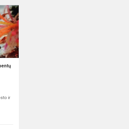
Gamtamokslinių
eksperimentų
konkursas
mentų
sto ir