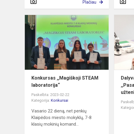
Plačiau
Konkursas
,,Magiškoji
STEAM
laboratorija“
Konkursas ,,Magiškoji STEAM
Dalyv
laboratorija“
,,Pas
užten
Paskelbta: 2023-02-22
Kategorija:
Konkursai
Paskelb
Kategor
Vasario 22 dieną, net penkių
Klaipėdos miesto mokyklų, 7-8
klasių mokinių komand...