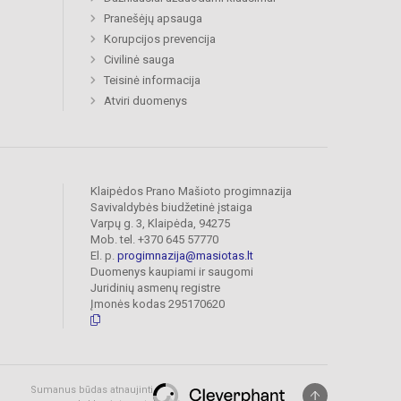
Pranešėjų apsauga
Korupcijos prevencija
Civilinė sauga
Teisinė informacija
Atviri duomenys
Klaipėdos Prano Mašioto progimnazija
Savivaldybės biudžetinė įstaiga
Varpų g. 3, Klaipėda, 94275
Mob. tel. +370 645 57770
El. p.
progimnazija@masiotas.lt
Duomenys kaupiami ir saugomi
Juridinių asmenų registre
Įmonės kodas 295170620
Sumanus būdas atnaujinti