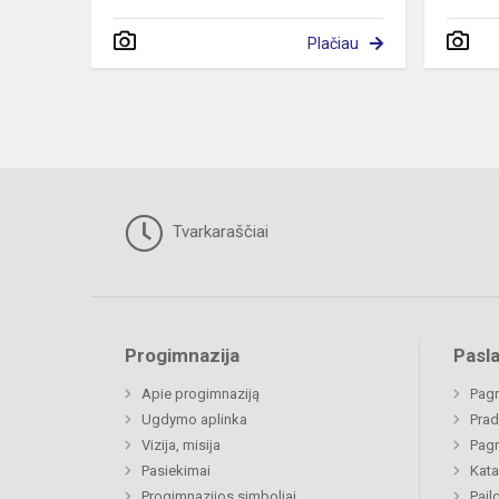
Plačiau
Tvarkaraščiai
Progimnazija
Pasl
Apie progimnaziją
Pagr
Ugdymo aplinka
Prad
Vizija, misija
Pagr
Pasiekimai
Kata
Progimnazijos simboliai
Pail