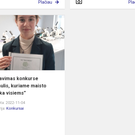
Plačiau
Pla
Dalyvavimas
konkurse
,,Pasaulis,
kuriame
maisto
užtenka
vis...
avimas konkurse
aulis, kuriame maisto
ka visiems”
ta: 2022-11-04
ija:
Konkursai