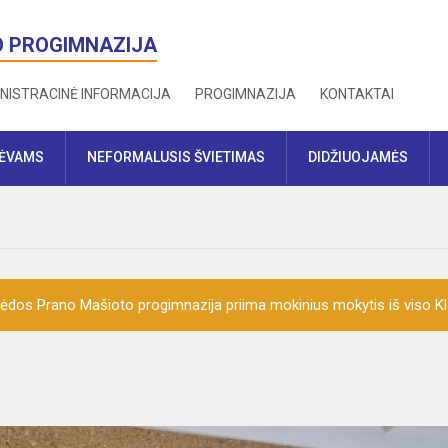
O PROGIMNAZIJA
NISTRACINĖ INFORMACIJA
PROGIMNAZIJA
KONTAKTAI
TĖVAMS
NEFORMALUSIS ŠVIETIMAS
DIDŽIUOJAMĖS
ėdos Prano Mašioto progimnazija priima mokinius mokytis iš viso K