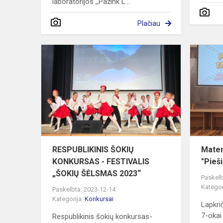
laboratorijos ,,Pažink L...
Plačiau
RESPUBLIK
ŠOKIŲ
KONKURSA
-
FESTIVALIS
„ŠOKIŲ
ŠĖLSMAS...
RESPUBLIKINIS ŠOKIŲ
Matem
KONKURSAS - FESTIVALIS
"Pieš
„ŠOKIŲ ŠĖLSMAS 2023“
Paskelb
Kategor
Paskelbta: 2023-12-14
Kategorija:
Konkursai
Lapkri
7-okai 
Respublikinis šokių konkursas-