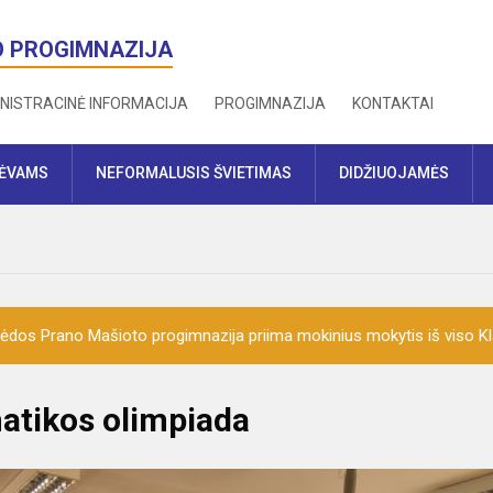
O PROGIMNAZIJA
NISTRACINĖ INFORMACIJA
PROGIMNAZIJA
KONTAKTAI
TĖVAMS
NEFORMALUSIS ŠVIETIMAS
DIDŽIUOJAMĖS
ėdos Prano Mašioto progimnazija priima mokinius mokytis iš viso K
matikos olimpiada