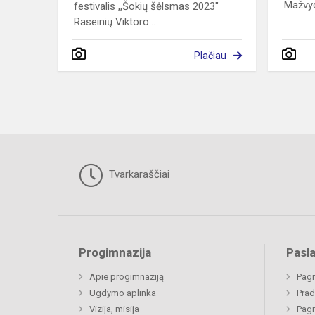
Mažvyd
festivalis ,,Šokių šėlsmas 2023"
Raseinių Viktoro...
Plačiau
Tvarkaraščiai
Progimnazija
Pasl
Apie progimnaziją
Pagr
Ugdymo aplinka
Prad
Vizija, misija
Pagr