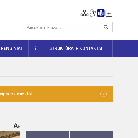
DAUGIAU
RENGINIAI
STRUKTŪRA IR KONTAKTAI
×
laipėdos miesto!