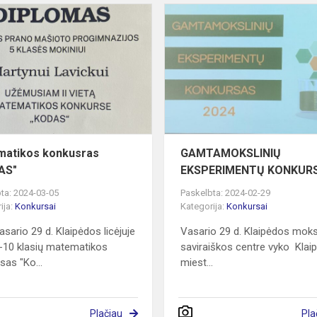
Matematikos
konkusras
,,KODAS"
atikos konkusras
GAMTAMOKSLINIŲ
AS"
EKSPERIMENTŲ KONKUR
ta: 2024-03-05
Paskelbta: 2024-02-29
ija:
Konkursai
Kategorija:
Konkursai
asario 29 d. Klaipėdos licėjuje
Vasario 29 d. Klaipėdos moks
-10 klasių matematikos
saviraiškos centre vyko Klai
sas "Ko...
miest...
Plačiau
Pla