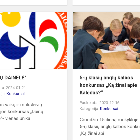
"DAINŲ
DAINELĖ"
I
Ų DAINELĖ"
5-ų klasių anglų kalbos
konkursas „Ką žinai apie
ta: 2024-01-21
Kalėdas?“
ija:
Konkursai
Paskelbta: 2023-12-16
os vaikų ir moksleivių
Kategorija:
Konkursai
zijos konkursas „Dainų
”- vienas unika...
Gruodžio 15 dieną mokykloje
5-ų klasių anglų kalbos konk
„Ką žinai api...