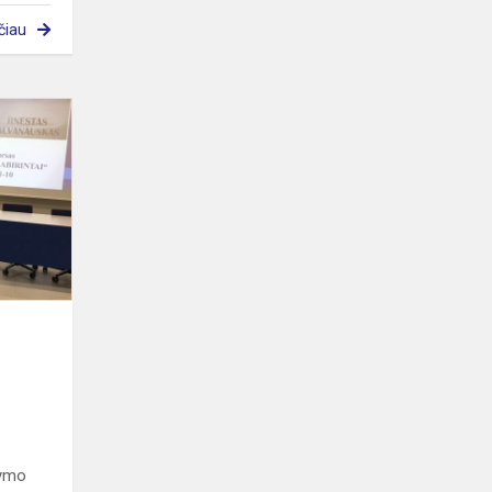
čiau
Konkursas
„Profesijų
labirintai“
kymo