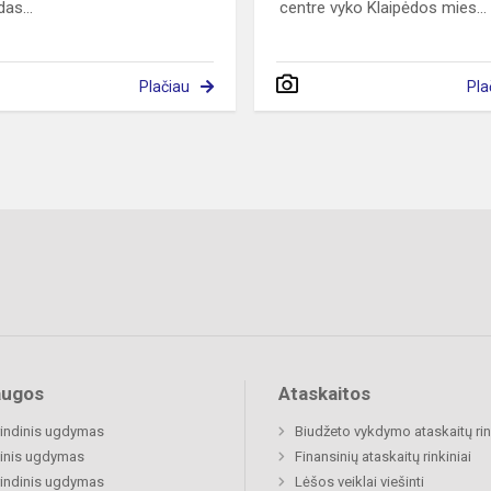
as...
centre vyko Klaipėdos mies...
Plačiau
Pla
augos
Ataskaitos
indinis ugdymas
Biudžeto vykdymo ataskaitų rin
inis ugdymas
Finansinių ataskaitų rinkiniai
indinis ugdymas
Lėšos veiklai viešinti