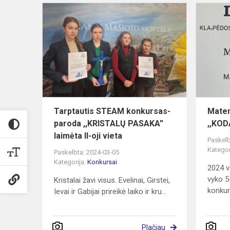
Tarptautis
STEAM
konkursas-
paroda
,,KRISTALŲ
PASAKA”
laimėt...
Tarptautis STEAM konkursas-
Matem
paroda ,,KRISTALŲ PASAKA”
,,KOD
laimėta II-oji vieta
Paskelb
Kategor
Paskelbta: 2024-03-05
Kategorija:
Konkursai
2024 v
vyko 5
Kristalai žavi visus. Evelinai, Girstei,
konkur
Ievai ir Gabijai prireikė laiko ir kru...
Plačiau