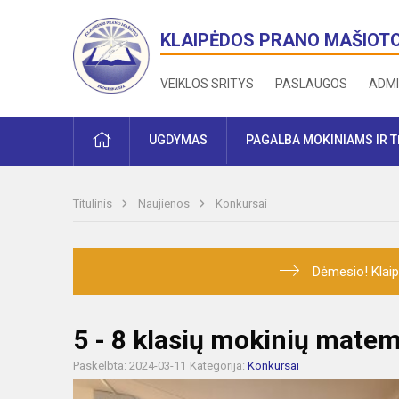
KLAIPĖDOS PRANO MAŠIOT
VEIKLOS SRITYS
PASLAUGOS
ADMI
PRADŽIA
UGDYMAS
PAGALBA MOKINIAMS IR 
Titulinis
Naujienos
Konkursai
Dėmesio! Klaip
5 - 8 klasių mokinių mate
Paskelbta: 2024-03-11
Kategorija:
Konkursai