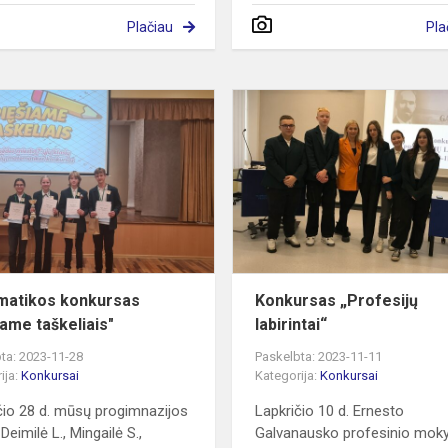
Plačiau
Pla
INIS
Matematikos
konkursas
S
"Piešiame
taškeliais"
atikos konkursas
Konkursas „Profesijų
iame taškeliais"
labirintai“
ta: 2023-11-28
Paskelbta: 2023-11-11
ija:
Konkursai
Kategorija:
Konkursai
čio 28 d. mūsų progimnazijos
Lapkričio 10 d. Ernesto
Deimilė L., Mingailė S.,
Galvanausko profesinio mo