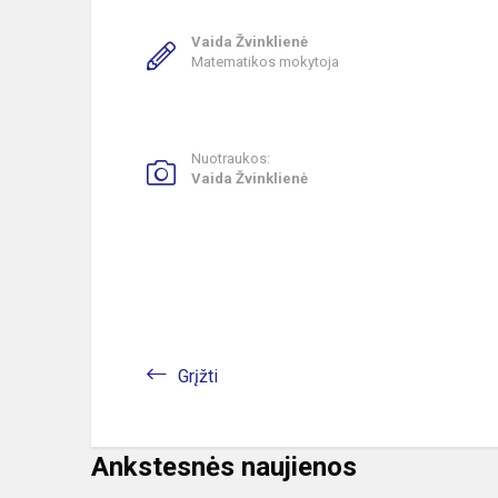
Vaida Žvinklienė
Matematikos mokytoja
Nuotraukos:
Vaida Žvinklienė
Grįžti
Ankstesnės naujienos