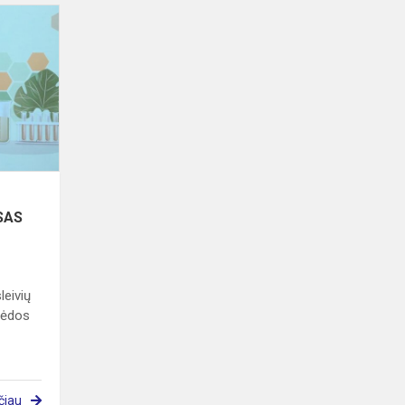
GAMTAMOKSLINIŲ
EKSPERIMENTŲ
KONKURSAS
SAS
leivių
pėdos
čiau