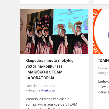
Klaipėdos
miesto
mokyklų
viktorina-
konkursas
,,MAGIŠKOJ
ST...
Klaipėdos miesto mokyklų
"DAIN
viktorina-konkursas
Paskelb
,,MAGIŠKOJI STEAM
Kategor
LABORATORIJA...
Lietuv
Paskelbta: 2024-02-29
televi
Kategorija:
Konkursai
dainelė
Vasario 28 dieną mokykloje
šurmuliavo magiškosios STEAM