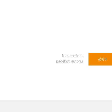
Nepamirškite
0
AČIŪ
padėkoti autoriui