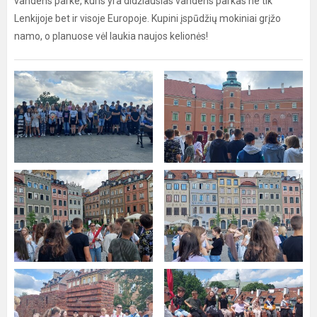
vandens parke, kuris yra didžiausias vandens parkas ne tik
Lenkijoje bet ir visoje Europoje. Kupini įspūdžių mokiniai grįžo
namo, o planuose vėl laukia naujos kelionės!