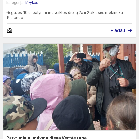
Kategorija:
Išvykos
Gegužės 10 d. patyriminės veiklos dieną 2a ir 2c klasės mokinukai
Klaipėdo...
Plačiau
P
u
d
V
r
Patyriminio ugdymo diena Ventės rage