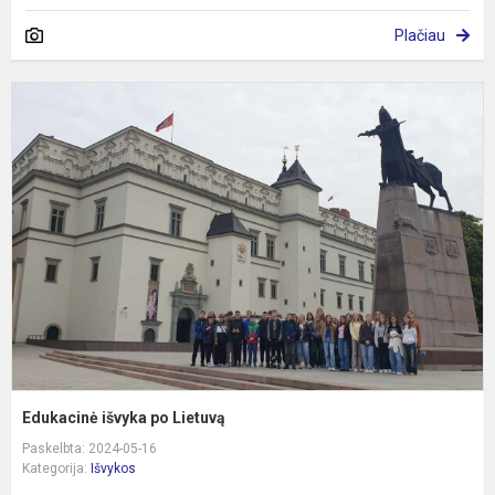
Plačiau
E
i
p
L
Edukacinė išvyka po Lietuvą
Paskelbta: 2024-05-16
Kategorija:
Išvykos