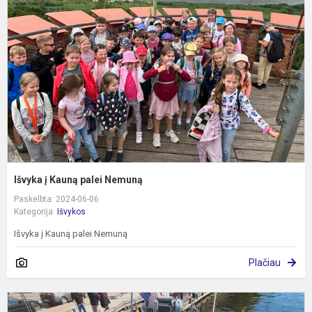
K
p
N
Išvyka į Kauną palei Nemuną
Paskelbta: 2024-06-06
Kategorija:
Išvykos
Išvyka į Kauną palei Nemuną
Plačiau
E