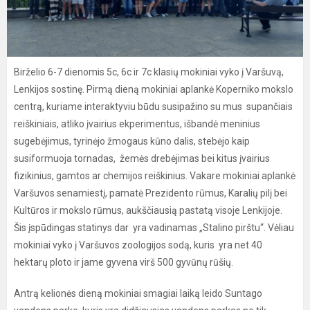
Birželio 6-7 dienomis 5c, 6c ir 7c klasių mokiniai vyko į Varšuvą,
Lenkijos sostinę. Pirmą dieną mokiniai aplankė Koperniko mokslo
centrą, kuriame interaktyviu būdu susipažino su mus supančiais
reiškiniais, atliko įvairius ekperimentus, išbandė meninius
sugebėjimus, tyrinėjo žmogaus kūno dalis, stebėjo kaip
susiformuoja tornadas, žemės drebėjimas bei kitus įvairius
fizikinius, gamtos ar chemijos reiškinius. Vakare mokiniai aplankė
Varšuvos senamiestį, pamatė Prezidento rūmus, Karalių pilį bei
Kultūros ir mokslo rūmus, aukščiausią pastatą visoje Lenkijoje.
Šis įspūdingas statinys dar yra vadinamas „Stalino pirštu“. Vėliau
mokiniai vyko į Varšuvos zoologijos sodą, kuris yra net 40
hektarų ploto ir jame gyvena virš 500 gyvūnų rūšių.
Antrą kelionės dieną mokiniai smagiai laiką leido Suntago