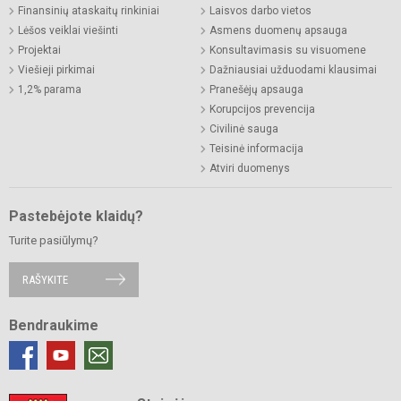
Finansinių ataskaitų rinkiniai
Laisvos darbo vietos
Lėšos veiklai viešinti
Asmens duomenų apsauga
Projektai
Konsultavimasis su visuomene
Viešieji pirkimai
Dažniausiai užduodami klausimai
1,2% parama
Pranešėjų apsauga
Korupcijos prevencija
Civilinė sauga
Teisinė informacija
Atviri duomenys
Pastebėjote klaidų?
Turite pasiūlymų?
RAŠYKITE
Bendraukime