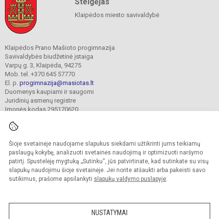
Steigėjas
Klaipėdos miesto savivaldybė
Klaipėdos Prano Mašioto progimnazija
Savivaldybės biudžetinė įstaiga
Varpų g. 3, Klaipėda, 94275
Mob. tel. +370 645 57770
El. p.
progimnazija@masiotas.lt
Duomenys kaupiami ir saugomi
Juridinių asmenų registre
Įmonės kodas 295170620
Šioje svetainėje naudojame slapukus siekdami užtikrinti jums teikiamų
© 2022. Klaipėdos Prano Mašioto progimnazija. Visos teisės saugomos.
Kopijuoti turinį be raštiško įstaigos administracijos sutikimo griežtai draudžiama.
paslaugų kokybę, analizuoti svetainės naudojimą ir optimizuoti naršymo
patirtį. Spustelėję mygtuką „Sutinku“, jūs patvirtinate, kad sutinkate su visų
Prieinamumo paraiška
Slapukų valdymas
slapukų naudojimu šioje svetainėje. Jei norite atšaukti arba pakeisti savo
sutikimus, prašome apsilankyti
slapukų valdymo puslapyje
.
Sumanus būdas atnaujinti
mokyklos interneto
svetainę
NUSTATYMAI