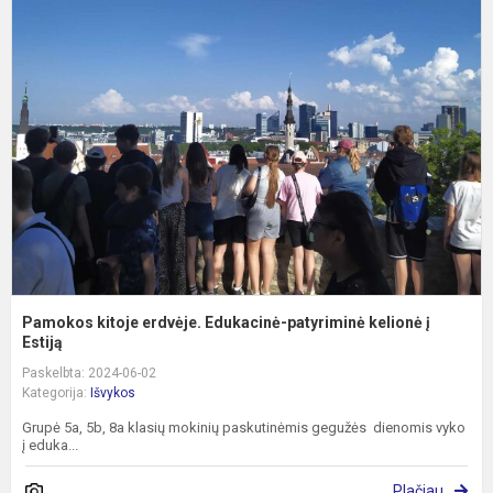
k
e
E
p
k
į
Es
Pamokos kitoje erdvėje. Edukacinė-patyriminė kelionė į
Estiją
Paskelbta: 2024-06-02
Kategorija:
Išvykos
Grupė 5a, 5b, 8a klasių mokinių paskutinėmis gegužės dienomis vyko
į eduka...
Plačiau