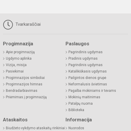
Tvarkaraščiai
Progimnazija
Paslaugos
Apie progimnaziją
Pagrindinis ugdymas
Ugdymo aplinka
Pradinis ugdymas
Vizija, misija
Pagrindinis ugdymas
Pasiekimai
Katalikiškasis ugdymas
Progimnazijos simboliai
Pailgintos dienos grupė
Progimnazijos himnas
Neformalusis švietimas
Bendradarbiavimas
Pagalba mokiniams ir tėvams
Priėmimas į progimnaziją
Mokinių maitinimas
Patalpų nuoma
Biblioteka
Ataskaitos
Informacija
Biudžeto vykdymo ataskaitų rinkiniai
Nuorodos