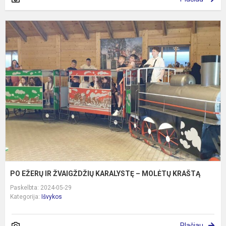
P
E
I
Ž
K
–
M
K
PO EŽERŲ IR ŽVAIGŽDŽIŲ KARALYSTĘ – MOLĖTŲ KRAŠTĄ
Paskelbta: 2024-05-29
Kategorija:
Išvykos
Plačiau