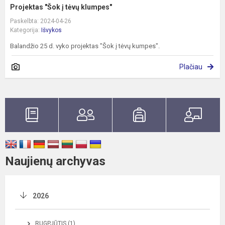
Projektas "Šok į tėvų klumpes"
Paskelbta: 2024-04-26
Kategorija:
Išvykos
Balandžio 25 d. vyko projektas "Šok į tėvų kumpes".
Plačiau
Naujienų archyvas
2026
RUGPJŪTIS (1)