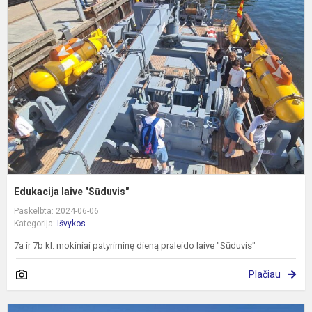
l
"
Edukacija laive "Sūduvis"
Paskelbta: 2024-06-06
Kategorija:
Išvykos
7a ir 7b kl. mokiniai patyriminę dieną praleido laive "Sūduvis"
Plačiau
P