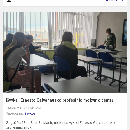
I
į
E
G
p
m
c
Išvyka į Ernesto Galvanausko profesinio mokymo centrą
Paskelbta: 2024-05-24
Kategorija:
Išvykos
Gegužės 23 d. 8a ir 8c klasių mokiniai vyko į Ernesto Galvanausko
profesinio mok...