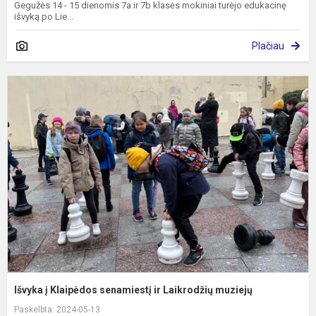
Gegužės 14 - 15 dienomis 7a ir 7b klasės mokiniai turėjo edukacinę
išvyką po Lie...
Plačiau
I
į
K
s
ir
L
m
Išvyka į Klaipėdos senamiestį ir Laikrodžių muziejų
Paskelbta: 2024-05-13