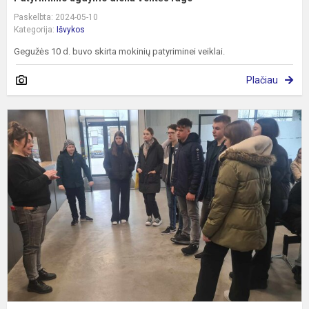
Paskelbta: 2024-05-10
Kategorija:
Išvykos
Gegužės 10 d. buvo skirta mokinių patyriminei veiklai.
Plačiau
P
"
į
t
k