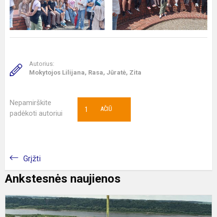
Autorius:
Mokytojos Lilijana, Rasa, Jūratė, Zita
Nepamirškite
1
AČIŪ
padėkoti autoriui
Grįžti
Ankstesnės naujienos
I
į