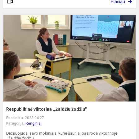
Plačiau
R
v
,
ž
Respublikinė viktorina ,,Žaidžiu žodžiu"
Paskelbta: 2023-04-27
Kategorija:
Renginiai
Didžiuojuosi savo mokiniais, kurie šauniai pasirodė viktorinoje
,,Žaidžiu žodžiu...