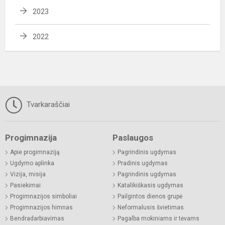
2023
2022
Tvarkaraščiai
Progimnazija
Paslaugos
Apie progimnaziją
Pagrindinis ugdymas
Ugdymo aplinka
Pradinis ugdymas
Vizija, misija
Pagrindinis ugdymas
Pasiekimai
Katalikiškasis ugdymas
Progimnazijos simboliai
Pailgintos dienos grupė
Progimnazijos himnas
Neformalusis švietimas
Bendradarbiavimas
Pagalba mokiniams ir tėvams