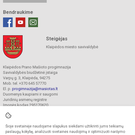
Bendraukime
Steigėjas
Klaipėdos miesto savivaldybė
Klaipėdos Prano Mašioto progimnazija
Savivaldybės biudžetinė įstaiga
Varpų g. 3, Klaipėda, 94275
Mob. tel. +370 645 57770
El. p.
progimnazija@masiotas.lt
Duomenys kaupiami ir saugomi
Juridinių asmenų registre
Įmonės kodas 295170620
Šioje svetainėje naudojame slapukus siekdami užtikrinti jums teikiamų
© 2022. Klaipėdos Prano Mašioto progimnazija. Visos teisės saugomos.
Kopijuoti turinį be raštiško įstaigos administracijos sutikimo griežtai draudžiama.
paslaugų kokybę, analizuoti svetainės naudojimą ir optimizuoti naršymo