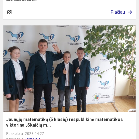
Plačiau
J
m
(
k
r
m
vi
Jaunųjų matematikų (5 klasių) respublikinė matematikos
viktorina „Skaičių m...
Paskelbta: 2023-04-27