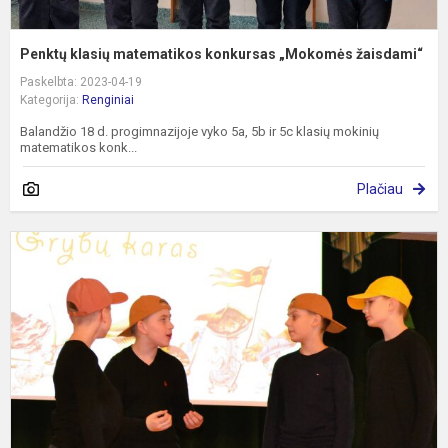
Penktų klasių matematikos konkursas „Mokomės žaisdami“
Paskelbta: 2023-04-19
Kategorija:
Renginiai
Balandžio 18 d. progimnazijoje vyko 5a, 5b ir 5c klasių mokinių
matematikos konk...
Plačiau
S
,
k