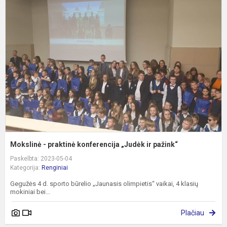
-
p
k
„
ir
p
Mokslinė - praktinė konferencija „Judėk ir pažink“
Paskelbta: 2023-05-04
Kategorija:
Renginiai
Gegužės 4 d. sporto būrelio „Jaunasis olimpietis“ vaikai, 4 klasių
mokiniai bei...
Plačiau