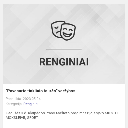
"
t
t
v
"Pavasario tinklinio taurės" varžybos
Paskelbta: 2023-05-04
Kategorija:
Renginiai
Gegužės 3 d. Klaipėdos Prano Mašioto progimnazijoje vyko MIESTO
MOKSLEIVIŲ SPORT...