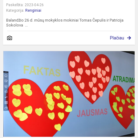
Paskelbta: 2023-04-26
Kategorija:
Renginiai
Balandžio 26 d. mūsų mokyklos mokiniai Tomas Čepulis ir Patricija
Sokolova ...
Plačiau
I
b
ir
m
v