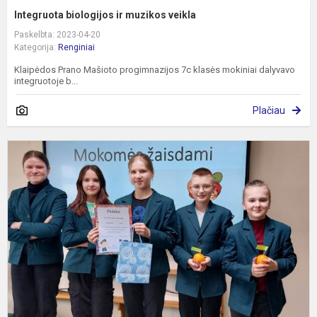
Integruota biologijos ir muzikos veikla
Paskelbta: 2023-04-20
Kategorija:
Renginiai
Klaipėdos Prano Mašioto progimnazijos 7c klasės mokiniai dalyvavo
integruotoje b...
Plačiau
P
k
m
k
„
ž