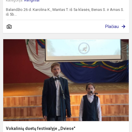
Kategorija:
Renginiai
Balandžio 26 d. Karolina K., Mantas T. iš 5a klasės, Benas S. ir Arnas S.
iš 5b...
Plačiau
V
d
f
,
Vokalinių duetų festivalyje ,,Dviese"