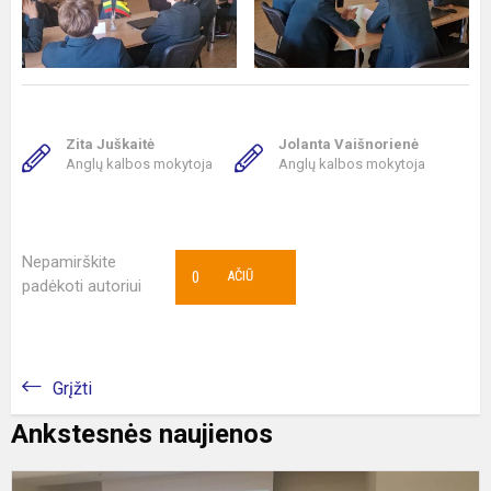
Zita Juškaitė
Jolanta Vaišnorienė
Anglų kalbos mokytoja
Anglų kalbos mokytoja
Nepamirškite
0
AČIŪ
padėkoti autoriui
Grįžti
Ankstesnės naujienos
M