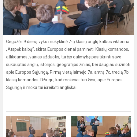
Gegužės 9 dieną vyko mokyklinė 7-ų klasių anglų kalbos viktorina
„Atspėk kalbą”, skirta Europos dienai paminėti. Klasių komandos,
atlikdamos įvairias užduotis, turėjo galimybę pasitikrinti savo
sukauptas anglų, istorijos, geografijos žinias, bei daugiau sužinoti
apie Europos Sąjungą. Pirmą vietą laimėjo 7a, antrą 7c, trečią 7b
klasių komandos. Džiugu, kad mokiniai turi žinių apie Europos
Sąjungą ir moka tai išreikšti angliškai.