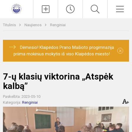
Paieška
Men
Titulinis
Naujienos
Renginiai
Dėmesio! Klaipėdos Prano Mašioto progimnazija
×
priima mokinius mokytis iš viso Klaipėdos miesto!
7-ų klasių viktorina „Atspėk
kalbą”
Paskelbta: 2023-05-10
Kategorija:
Renginiai