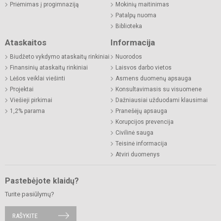
Priėmimas į progimnaziją
Mokinių maitinimas
Patalpų nuoma
Biblioteka
Ataskaitos
Informacija
Biudžeto vykdymo ataskaitų rinkiniai
Nuorodos
Finansinių ataskaitų rinkiniai
Laisvos darbo vietos
Lėšos veiklai viešinti
Asmens duomenų apsauga
Projektai
Konsultavimasis su visuomene
Viešieji pirkimai
Dažniausiai užduodami klausimai
1,2% parama
Pranešėjų apsauga
Korupcijos prevencija
Civilinė sauga
Teisinė informacija
Atviri duomenys
Pastebėjote klaidų?
Turite pasiūlymų?
RAŠYKITE