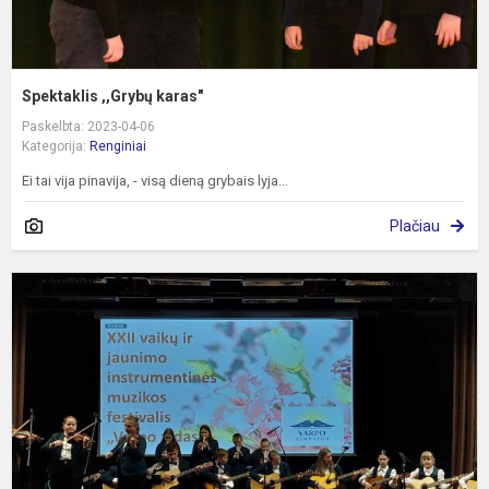
Spektaklis ,,Grybų karas"
Paskelbta: 2023-04-06
Kategorija:
Renginiai
Ei tai vija pinavija, - visą dieną grybais lyja...
Plačiau
D
i
m
f
,
ai