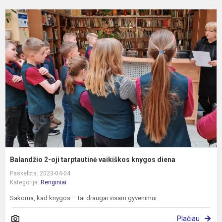
B
2
oj
t
v
k
d
Balandžio 2-oji tarptautinė vaikiškos knygos diena
Paskelbta: 2023-04-04
Kategorija:
Renginiai
Sakoma, kad knygos – tai draugai visam gyvenimui.
Plačiau