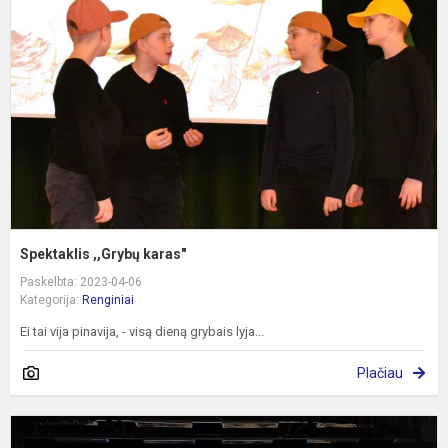
k
Spektaklis ,,Grybų karas"
Paskelbta: 2023-04-06
Kategorija:
Renginiai
Ei tai vija pinavija, - visą dieną grybais lyja...
Plačiau
D