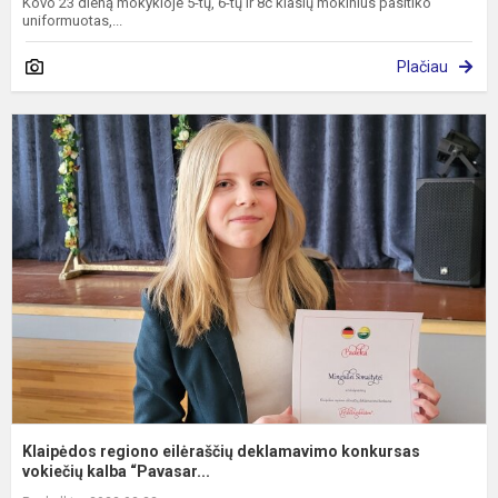
Kovo 23 dieną mokykloje 5-tų, 6-tų ir 8c klasių mokinius pasitiko
uniformuotas,...
Plačiau
K
r
e
d
k
v
Klaipėdos regiono eilėraščių deklamavimo konkursas
vokiečių kalba “Pavasar...