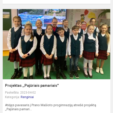
P
,
p
Projektas ,,Pajūriais pamariais"
Paskelbta: 2023-04-02
Kategorija:
Renginiai
Atėjęs pavasaris į Prano Mašioto progimnaziją atnešė projektą
,,Pajūriais pamari...