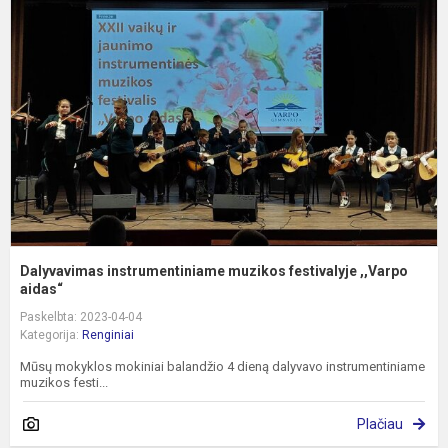
i
m
f
,
ai
Dalyvavimas instrumentiniame muzikos festivalyje ,,Varpo
aidas“
Paskelbta: 2023-04-04
Kategorija:
Renginiai
Mūsų mokyklos mokiniai balandžio 4 dieną dalyvavo instrumentiniame
muzikos festi...
Plačiau