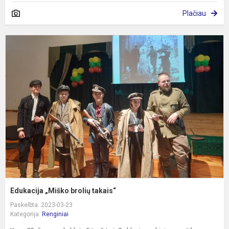
Plačiau
E
„
b
t
Edukacija „Miško brolių takais“
Paskelbta: 2023-03-23
Kategorija:
Renginiai