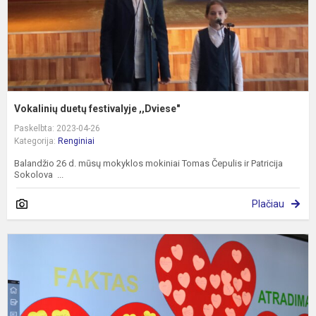
Vokalinių duetų festivalyje ,,Dviese"
Paskelbta: 2023-04-26
Kategorija:
Renginiai
Balandžio 26 d. mūsų mokyklos mokiniai Tomas Čepulis ir Patricija
Sokolova ...
Plačiau
I
b
ir
m
v