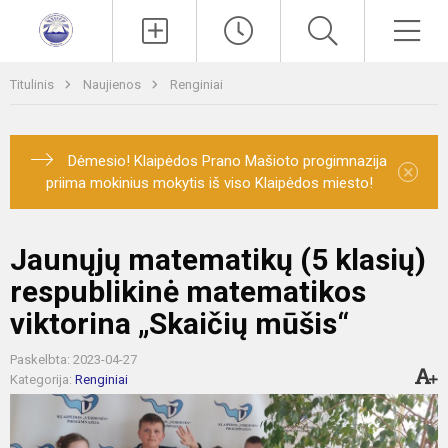
Paieška
Men
Titulinis
Naujienos
Renginiai
Dėmesio! Klaipėdos Prano Mašioto progimnazija
×
priima mokinius mokytis iš viso Klaipėdos miesto!
Jaunųjų matematikų (5 klasių)
respublikinė matematikos
viktorina „Skaičių mūšis“
Paskelbta: 2023-04-27
Kategorija:
Renginiai