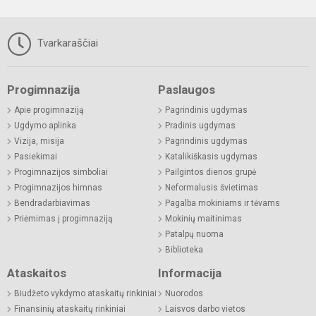
Tvarkaraščiai
Progimnazija
Paslaugos
Apie progimnaziją
Pagrindinis ugdymas
Ugdymo aplinka
Pradinis ugdymas
Vizija, misija
Pagrindinis ugdymas
Pasiekimai
Katalikiškasis ugdymas
Progimnazijos simboliai
Pailgintos dienos grupė
Progimnazijos himnas
Neformalusis švietimas
Bendradarbiavimas
Pagalba mokiniams ir tėvams
Priėmimas į progimnaziją
Mokinių maitinimas
Patalpų nuoma
Biblioteka
Ataskaitos
Informacija
Biudžeto vykdymo ataskaitų rinkiniai
Nuorodos
Finansinių ataskaitų rinkiniai
Laisvos darbo vietos