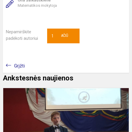
Ona Šalkauskienė
Matematikos mokytoja
Nepamirškite
1
AČIŪ
padėkoti autoriui
Grįžti
Ankstesnės naujienos
V
d
f
,