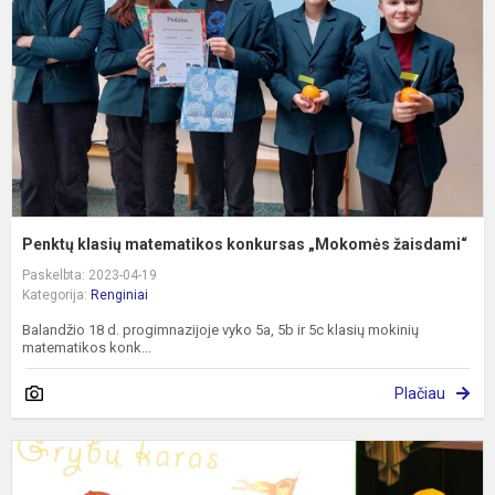
„
ž
Penktų klasių matematikos konkursas „Mokomės žaisdami“
Paskelbta: 2023-04-19
Kategorija:
Renginiai
Balandžio 18 d. progimnazijoje vyko 5a, 5b ir 5c klasių mokinių
matematikos konk...
Plačiau
S
,