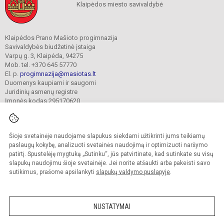
Klaipėdos miesto savivaldybė
Klaipėdos Prano Mašioto progimnazija
Savivaldybės biudžetinė įstaiga
Varpų g. 3, Klaipėda, 94275
Mob. tel. +370 645 57770
El. p.
progimnazija@masiotas.lt
Duomenys kaupiami ir saugomi
Juridinių asmenų registre
Įmonės kodas 295170620
Šioje svetainėje naudojame slapukus siekdami užtikrinti jums teikiamų
© 2022. Klaipėdos Prano Mašioto progimnazija. Visos teisės saugomos.
Kopijuoti turinį be raštiško įstaigos administracijos sutikimo griežtai draudžiama.
paslaugų kokybę, analizuoti svetainės naudojimą ir optimizuoti naršymo
patirtį. Spustelėję mygtuką „Sutinku“, jūs patvirtinate, kad sutinkate su visų
Prieinamumo paraiška
Slapukų valdymas
slapukų naudojimu šioje svetainėje. Jei norite atšaukti arba pakeisti savo
sutikimus, prašome apsilankyti
slapukų valdymo puslapyje
.
Sumanus būdas atnaujinti
mokyklos interneto
svetainę
NUSTATYMAI