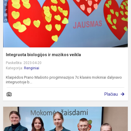
Integruota biologijos ir muzikos veikla
Paskelbta: 2023-04-20
Kategorija:
Renginiai
Klaipėdos Prano Mašioto progimnazijos 7c klasės mokiniai dalyvavo
integruotoje b...
Plačiau
P
k
m
k