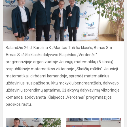
Balandžio 26 d. Karolina K., Mantas T. iš 5a klasės, Benas S. ir
Arnas S. iš 5b klasės dalyvavo Klaipėdos „Verdenės“
progimnazijoje organizuotoje Jaunųjų matematikų (5 klasių)
respublikinėje matematikos viktorinoje „Skaičių mūšis“. Jaunieji
matematikai, dirbdami komandoje, sprendė matematinius
uždavinius, susipažino su kitų mokyklų bendraamžiais, dalyvavo
uždavinių sprendimų aptarime. Už aktyvų dalyvavimą viktorinoje
komanda apdovanota Klaipėdos „Verdenės“ progimnazijos
padėkos raštu.