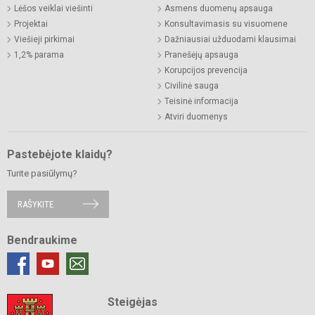
Lėšos veiklai viešinti
Asmens duomenų apsauga
Projektai
Konsultavimasis su visuomene
Viešieji pirkimai
Dažniausiai užduodami klausimai
1,2% parama
Pranešėjų apsauga
Korupcijos prevencija
Civilinė sauga
Teisinė informacija
Atviri duomenys
Pastebėjote klaidų?
Turite pasiūlymų?
RAŠYKITE
Bendraukime
Steigėjas