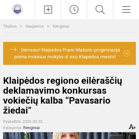
Paieška
Men
Titulinis
Naujienos
Renginiai
Dėmesio! Klaipėdos Prano Mašioto progimnazija
×
priima mokinius mokytis iš viso Klaipėdos miesto!
Klaipėdos regiono eilėraščių
deklamavimo konkursas
vokiečių kalba “Pavasario
žiedai”
Paskelbta: 2023-03-22
Kategorija:
Renginiai