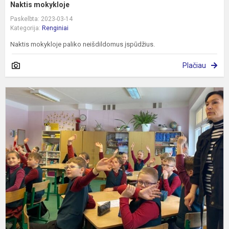
Naktis mokykloje
Paskelbta: 2023-03-14
Kategorija:
Renginiai
Naktis mokykloje paliko neišdildomus įspūdžius.
Plačiau
V
,
į
s