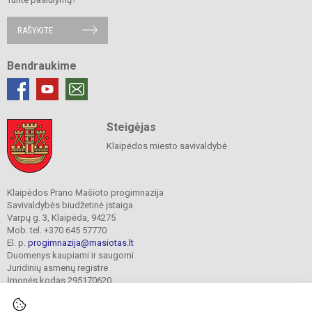
RAŠYKITE
Bendraukime
Steigėjas
Klaipėdos miesto savivaldybė
Klaipėdos Prano Mašioto progimnazija
Savivaldybės biudžetinė įstaiga
Varpų g. 3, Klaipėda, 94275
Mob. tel. +370 645 57770
El. p.
progimnazija@masiotas.lt
Duomenys kaupiami ir saugomi
Juridinių asmenų registre
Įmonės kodas 295170620