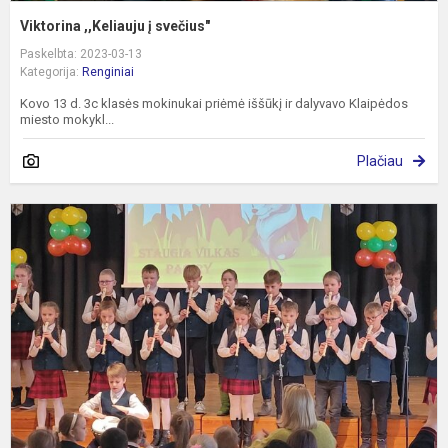
Viktorina ,,Keliauju į svečius"
Paskelbta: 2023-03-13
Kategorija:
Renginiai
Kovo 13 d. 3c klasės mokinukai priėmė iššūkį ir dalyvavo Klaipėdos
miesto mokykl...
Plačiau
N
a
d
r
m