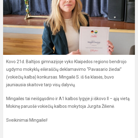
Kovo 21d. Baltijos gimnazijoje vyko Klaipėdos regiono bendrojo
ugdymo mokyklų eilėraščių deklamavimo “Pavasario žiedai”
(vokiečių kalba) konkursas. Mingailė S. iš 6a klasės, buvo
jauniausia skaitovė tarp visų dalyvių.
Mingailės tai neišgąsdino ir A1 kalbos lygyje ji iškovo II – ąją vietą.
Mokinę paruošė vokiečių kalbos mokytoja Jurgita Žilienė.
Sveikinimai Mingailei!