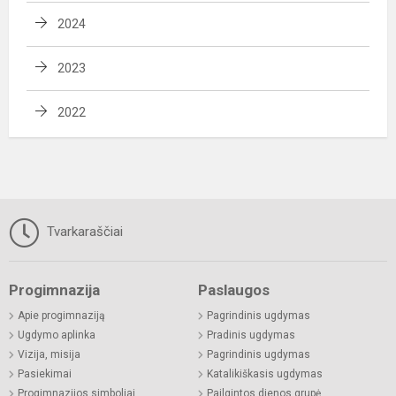
2024
2023
2022
Tvarkaraščiai
Progimnazija
Paslaugos
Apie progimnaziją
Pagrindinis ugdymas
Ugdymo aplinka
Pradinis ugdymas
Vizija, misija
Pagrindinis ugdymas
Pasiekimai
Katalikiškasis ugdymas
Progimnazijos simboliai
Pailgintos dienos grupė