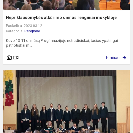
Nepriklausomybės atkūrimo dienos renginiai mokykloje
Paskelbta: 2023-03-12
Kategorija:
Renginiai
Kovo 10-11 d. mūsų Progimnazijoje netradiciškai, tačiau ypatingai
patriotiškai m...
Plačiau
D
r
f
,
v