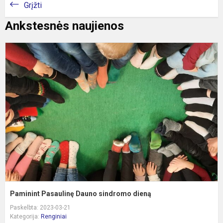
Grįžti
Ankstesnės naujienos
P
P
D
s
d
Paminint Pasaulinę Dauno sindromo dieną
Paskelbta: 2023-03-21
Kategorija:
Renginiai