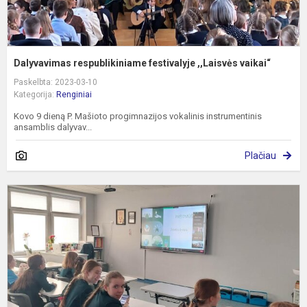
Dalyvavimas respublikiniame festivalyje ,,Laisvės vaikai“
Paskelbta: 2023-03-10
Kategorija:
Renginiai
Kovo 9 dieną P. Mašioto progimnazijos vokalinis instrumentinis
ansamblis dalyvav...
Plačiau
R
a
k
s
Ž
d