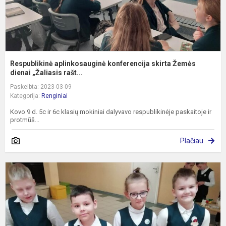
Respublikinė aplinkosauginė konferencija skirta Žemės
dienai „Žaliasis rašt...
Paskelbta: 2023-03-09
Kategorija:
Renginiai
Kovo 9 d. 5c ir 6c klasių mokiniai dalyvavo respublikinėje paskaitoje ir
protmūš...
Plačiau
K
m
2