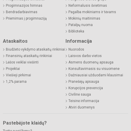
Progimnazijos himnas
Neformalusis švietimas
Bendradarbiavimas
Pagalba mokiniams ir tėvams
Priėmimas į progimnaziją
Mokinių maitinimas
Patalpų nuoma
Biblioteka
Ataskaitos
Informacija
Biudžeto vykdymo ataskaitų rinkiniai
Nuorodos
Finansinių ataskaitų rinkiniai
Laisvos darbo vietos
Lėšos veiklai viešinti
Asmens duomenų apsauga
Projektai
Konsultavimasis su visuomene
Viešieji pirkimai
Dažniausiai užduodami klausimai
1,2% parama
Pranešėjų apsauga
Korupcijos prevencija
Civilinė sauga
Teisinė informacija
Atviri duomenys
Pastebėjote klaidų?
Turite pasiūlymų?