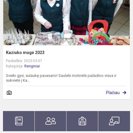
Kaziuko mugė 2023
Paskelbta: 2023-03-07
Kategorija:
Renginiai
Sveiki gyvi, sulaukę pavasario! Saulelė motinėlė pažadino visus ir
sukvietė į Ka...
Plačiau