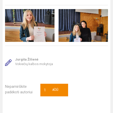
Jurgita Žilienė
Vokiečių kalbos mokytoja
Nepamirškite
1
AČIŪ
padėkoti autoriui