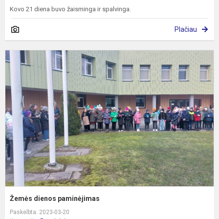
Kovo 21 diena buvo žaisminga ir spalvinga.
Plačiau
Ž
d
p
Žemės dienos paminėjimas
Paskelbta: 2023-03-20