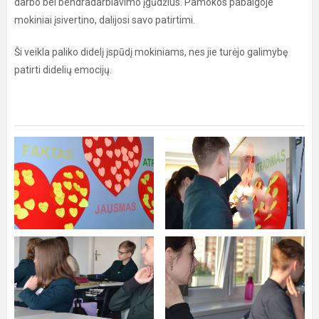
darbo bei bendradarbiavimo įgūdžius. Pamokos pabaigoje
mokiniai įsivertino, dalijosi savo patirtimi.
Ši veikla paliko didelį įspūdį mokiniams, nes jie turėjo galimybę
patirti didelių emocijų.