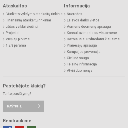
Ataskaitos
Informacija
Biudžeto vykdymo ataskaitų rinkiniai
Nuorodos
Finansinių ataskaitų rinkiniai
Laisvos darbo vietos
Lėšos veiklai viešinti
Asmens duomenų apsauga
Projektai
Konsultavimasis su visuomene
Viešieji pirkimai
Dažniausiai užduodami klausimai
1,2% parama
Pranešėjų apsauga
Korupcijos prevencija
Civilinė sauga
Teisinė informacija
Atviri duomenys
Pastebėjote klaidų?
Turite pasiūlymų?
RAŠYKITE
Bendraukime