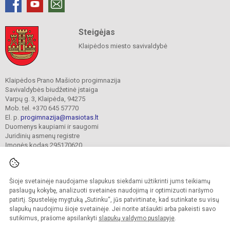
Steigėjas
Klaipėdos miesto savivaldybė
Klaipėdos Prano Mašioto progimnazija
Savivaldybės biudžetinė įstaiga
Varpų g. 3, Klaipėda, 94275
Mob. tel. +370 645 57770
El. p.
progimnazija@masiotas.lt
Duomenys kaupiami ir saugomi
Juridinių asmenų registre
Įmonės kodas 295170620
Šioje svetainėje naudojame slapukus siekdami užtikrinti jums teikiamų
© 2022. Klaipėdos Prano Mašioto progimnazija. Visos teisės saugomos.
Kopijuoti turinį be raštiško įstaigos administracijos sutikimo griežtai draudžiama.
paslaugų kokybę, analizuoti svetainės naudojimą ir optimizuoti naršymo
patirtį. Spustelėję mygtuką „Sutinku“, jūs patvirtinate, kad sutinkate su visų
Prieinamumo paraiška
Slapukų valdymas
slapukų naudojimu šioje svetainėje. Jei norite atšaukti arba pakeisti savo
sutikimus, prašome apsilankyti
slapukų valdymo puslapyje
.
Sumanus būdas atnaujinti
mokyklos interneto