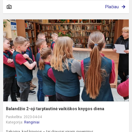
Plačiau
B
2
oj
t
v
k
d
Balandžio 2-oji tarptautinė vaikiškos knygos diena
Paskelbta: 2023-04-04
Kategorija:
Renginiai
Sakoma, kad knygos – tai draugai visam gyvenimui.