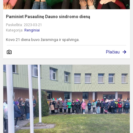
Paminint Pasaulinę Dauno sindromo dieną
Paskelbta: 2023-03-21
Kategorija:
Renginiai
Kovo 21 diena buvo žaisminga ir spalvinga.
Plačiau
Ž
d
p