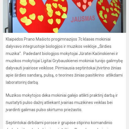
Klaipėdos Prano Mašioto progimnazijos 7c klasės mokiniai
dalyvavo integruotoje biologijos ir muzikos veikloje ,,Širdies
muzika“. Padedant biologijos mokytojai Jūratei Kačinskienei ir
muzikos mokytojai Ligitai Grybauskienei mokiniai turėjo galimybę
dalyvauti įvairiose veiklose. Pirmiausia septintokai įtvirtino žinias
apie širdies sandarą, pulsą, o teorines žinias pasitikrino atlikdami
laboratorinį darbą.
Muzikos mokytojos dėka mokiniai galėjo atlikti praktinį darbą ir
nustatyti pulso dažnį atliekant įvairias muzikines veiklas bei
įvardinti galimas pulso skirtumo priežastis.
Septintokai dirbdami porose ir grupėse stiprino komandinio