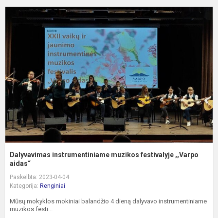
D
i
m
f
,
ai
Dalyvavimas instrumentiniame muzikos festivalyje ,,Varpo
aidas“
Paskelbta: 2023-04-04
Kategorija:
Renginiai
Mūsų mokyklos mokiniai balandžio 4 dieną dalyvavo instrumentiniame
muzikos festi...