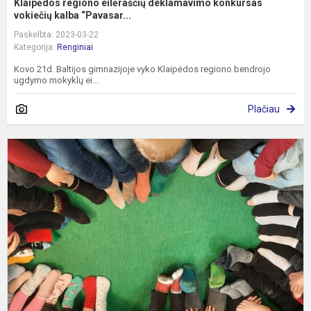
Klaipėdos regiono eilėraščių deklamavimo konkursas
vokiečių kalba “Pavasar...
Paskelbta: 2023-03-22
Kategorija:
Renginiai
Kovo 21d. Baltijos gimnazijoje vyko Klaipėdos regiono bendrojo
ugdymo mokyklų ei...
Plačiau
P
P
D
s
d