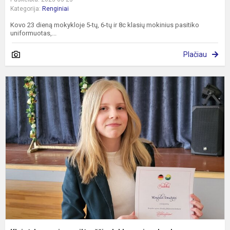
Kategorija:
Renginiai
Kovo 23 dieną mokykloje 5-tų, 6-tų ir 8c klasių mokinius pasitiko
uniformuotas,...
Plačiau
K
r
e
d
k
v