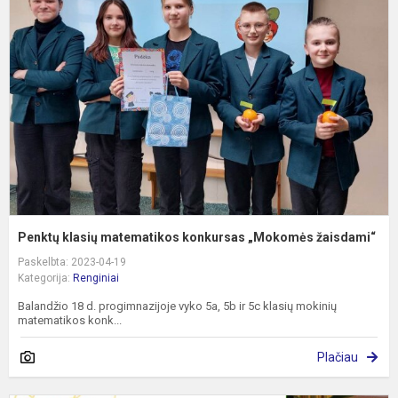
m
k
„
ž
Penktų klasių matematikos konkursas „Mokomės žaisdami“
Paskelbta: 2023-04-19
Kategorija:
Renginiai
Balandžio 18 d. progimnazijoje vyko 5a, 5b ir 5c klasių mokinių
matematikos konk...
Plačiau