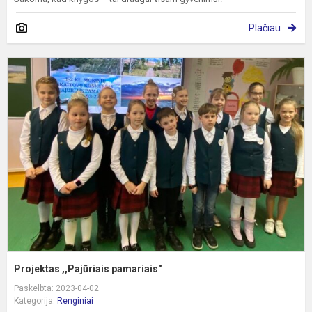
Plačiau
P
,
p
Projektas ,,Pajūriais pamariais"
Paskelbta: 2023-04-02
Kategorija:
Renginiai