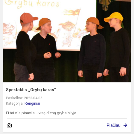
S
,
k
Spektaklis ,,Grybų karas"
Paskelbta: 2023-04-06
Kategorija:
Renginiai
Ei tai vija pinavija, - visą dieną grybais lyja...
Plačiau