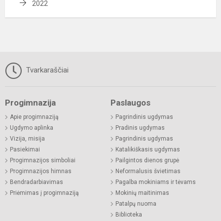
2022
Tvarkaraščiai
Progimnazija
Paslaugos
Apie progimnaziją
Pagrindinis ugdymas
Ugdymo aplinka
Pradinis ugdymas
Vizija, misija
Pagrindinis ugdymas
Pasiekimai
Katalikiškasis ugdymas
Progimnazijos simboliai
Pailgintos dienos grupė
Progimnazijos himnas
Neformalusis švietimas
Bendradarbiavimas
Pagalba mokiniams ir tėvams
Priėmimas į progimnaziją
Mokinių maitinimas
Patalpų nuoma
Biblioteka