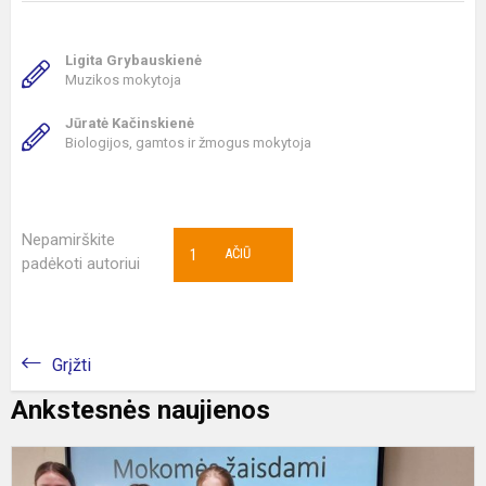
Ligita Grybauskienė
Muzikos mokytoja
Jūratė Kačinskienė
Biologijos, gamtos ir žmogus mokytoja
Nepamirškite
1
AČIŪ
padėkoti autoriui
Grįžti
Ankstesnės naujienos
P
k