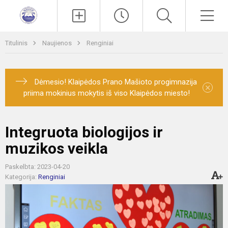
Paieška
Men
Titulinis
Naujienos
Renginiai
Dėmesio! Klaipėdos Prano Mašioto progimnazija
×
priima mokinius mokytis iš viso Klaipėdos miesto!
Integruota biologijos ir
muzikos veikla
Paskelbta: 2023-04-20
Kategorija:
Renginiai