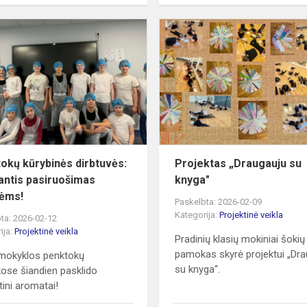
Penktokų
kūrybinės
dirbtuvės:
iaujančios
kvepiantis
pasiruošimas
švent...
okų kūrybinės dirbtuvės:
Projektas „Draugauju su
antis pasiruošimas
knyga"
ėms!
Paskelbta: 2026-02-09
Kategorija:
Projektinė veikla
ta: 2026-02-12
ija:
Projektinė veikla
Pradinių klasių mokiniai šokių
pamokas skyrė projektui „Dr
mokyklos penktokų
su knyga“.
se šiandien pasklido
tini aromatai!