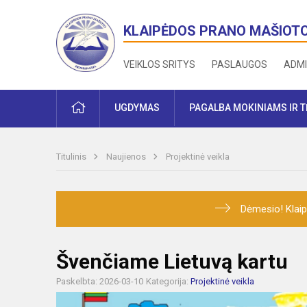
KLAIPĖDOS PRANO MAŠIOT
VEIKLOS SRITYS
PASLAUGOS
ADMI
PRADŽIA
UGDYMAS
PAGALBA MOKINIAMS IR 
Titulinis
Naujienos
Projektinė veikla
Dėmesio! Klaip
Švenčiame Lietuvą kartu
Paskelbta: 2026-03-10
Kategorija:
Projektinė veikla