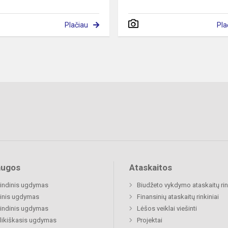
Plačiau
Pla
augos
Ataskaitos
indinis ugdymas
Biudžeto vykdymo ataskaitų rin
inis ugdymas
Finansinių ataskaitų rinkiniai
indinis ugdymas
Lėšos veiklai viešinti
likiškasis ugdymas
Projektai