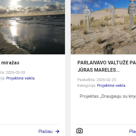
Jūros
miražas
 miražas
PARLAIVAVO VALTUŽĖ P
JŪRAS MARELES...
ta: 2026-03-03
ija:
Projektinė veikla
Paskelbta: 2026-02-25
Kategorija:
Projektinė veikla
Projektas ,,Draugauju su kny
Plačiau
Pla