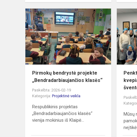
Pirmokų
bendrystė
projekte
„Bendradarb
klasės“
Pirmokų bendrystė projekte
Penkt
„Bendradarbiaujančios klasės“
kvepi
švent
Paskelbta: 2026-02-19
Kategorija:
Projektinė veikla
Paskelb
Kategor
Respublikinis projektas
„Bendradarbiaujančios klasės“
Mūsų 
vienija mokinius iš Klaipė...
pamoko
neįtikė