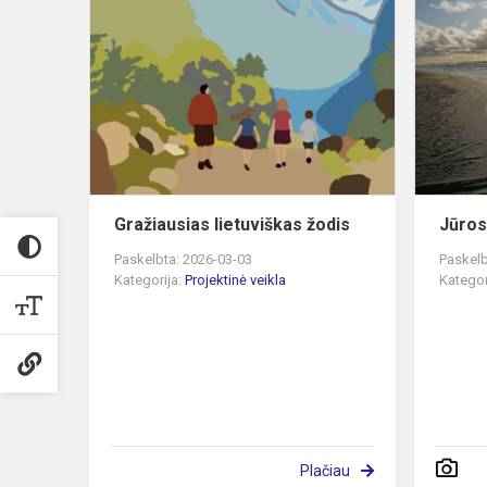
Gražiausias
lietuviškas
žodis
Gražiausias lietuviškas žodis
Jūros
Paskelbta: 2026-03-03
Paskelb
Kategorija:
Projektinė veikla
Kategor
Plačiau