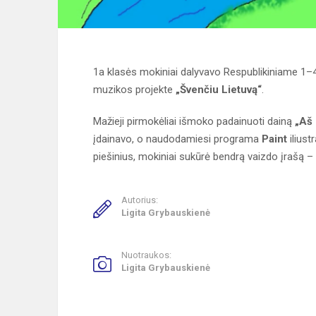
1a klasės mokiniai dalyvavo Respublikiniame 1–4 
muzikos projekte
„Švenčiu Lietuvą“
.
Mažieji pirmokėliai išmoko padainuoti dainą
„Aš 
įdainavo, o naudodamiesi programa
Paint
iliust
piešinius, mokiniai sukūrė bendrą vaizdo įrašą – 
Autorius:
Ligita Grybauskienė
Nuotraukos:
Ligita Grybauskienė