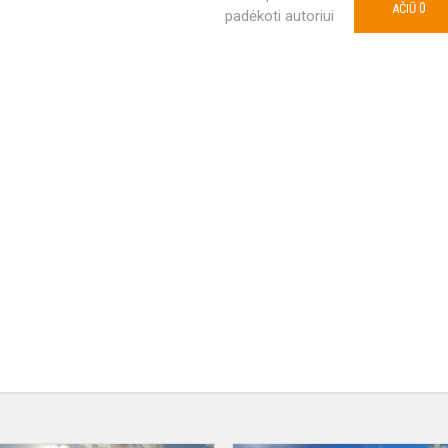
0
AČIŪ
padėkoti autoriui