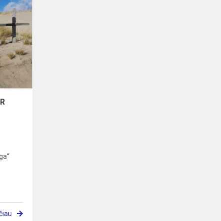
PARLAIVAVO
VALTUŽĖ
PAR
JŪRAS
MARELES...
AR
ga“
čiau