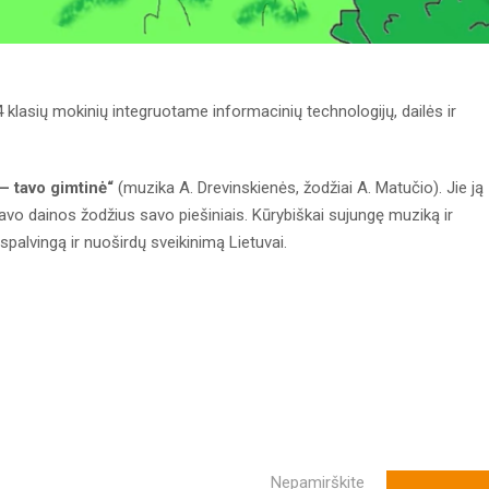
klasių mokinių integruotame informacinių technologijų, dailės ir
– tavo gimtinė“
(muzika A. Drevinskienės, žodžiai A. Matučio). Jie ją
ravo dainos žodžius savo piešiniais. Kūrybiškai sujungę muziką ir
spalvingą ir nuoširdų sveikinimą Lietuvai.
Nepamirškite