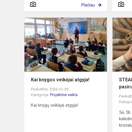
Plačiau
Kai
knygos
veikėjai
atgyja!
Kai knygos veikėjai atgyja!
STEA
pasir
Paskelbta: 2026-01-30
Kategorija:
Projektinė veikla
Paskelb
Kategor
Kai knygų veikėjai atgyja!
5a, 5b 
kalėdi
kristalų