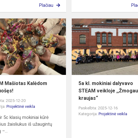
Plačiau
Pla
STEAM
Mašiotas
Kalėdom
pasiruošęs!
M Mašiotas Kalėdom
5a kl. mokiniai dalyvavo
uošęs!
STEAM veikloje ,,Žmoga
kraujas“
ta: 2025-12-20
ija:
Projektinė veikla
Paskelbta: 2025-12-16
Kategorija:
Projektinė veikla
ir 5c klasių mokiniai kūrė
nius žaisliukus iš užaugintų
 –...