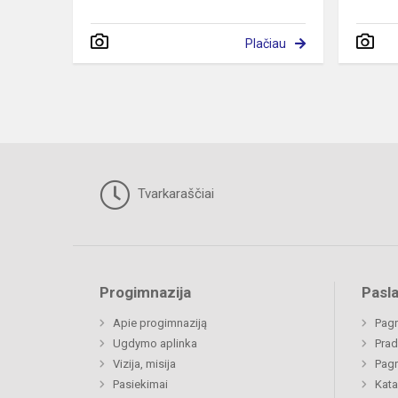
Plačiau
Tvarkaraščiai
Progimnazija
Pasl
Apie progimnaziją
Pagr
Ugdymo aplinka
Prad
Vizija, misija
Pagr
Pasiekimai
Kata