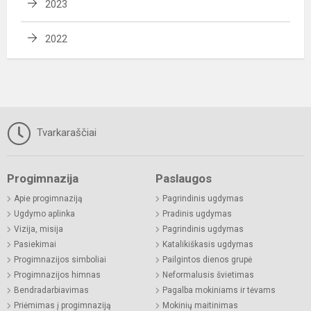
2023
2022
Tvarkaraščiai
Progimnazija
Paslaugos
Apie progimnaziją
Pagrindinis ugdymas
Ugdymo aplinka
Pradinis ugdymas
Vizija, misija
Pagrindinis ugdymas
Pasiekimai
Katalikiškasis ugdymas
Progimnazijos simboliai
Pailgintos dienos grupė
Progimnazijos himnas
Neformalusis švietimas
Bendradarbiavimas
Pagalba mokiniams ir tėvams
Priėmimas į progimnaziją
Mokinių maitinimas