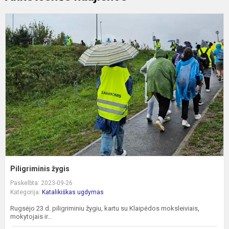
P
ž
Piligriminis žygis
Paskelbta: 2023-09-26
Kategorija:
Katalikiškas ugdymas
Rugsėjo 23 d. piligriminiu žygiu, kartu su Klaipėdos moksleiviais,
mokytojais ir...