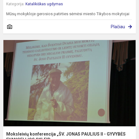
Kategorija:
Katalikiškas ugdymas
Mūsų mokykloje gerosios patirties sėmėsi miesto Tikybos mokytojai
Plačiau
M
k
„
J
P
II
-
G
EV
Moksleivių konferencija „ŠV. JONAS PAULIUS II - GYVYBĖS