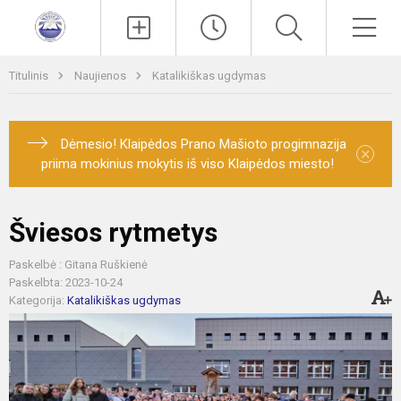
Paieška
Men
Titulinis
Naujienos
Katalikiškas ugdymas
Dėmesio! Klaipėdos Prano Mašioto progimnazija
×
priima mokinius mokytis iš viso Klaipėdos miesto!
Šviesos rytmetys
Paskelbė : Gitana Ruškienė
Paskelbta: 2023-10-24
Kategorija:
Katalikiškas ugdymas