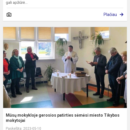
gali apžiūrė...
Plačiau
M
m
g
p
s
m
T
m
Mūsų mokykloje gerosios patirties sėmėsi miesto Tikybos
mokytojai
Paskelbta: 2023-05-10