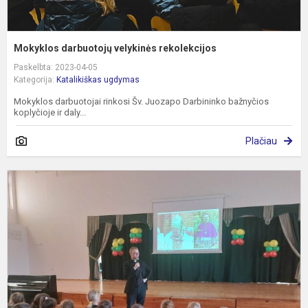
Mokyklos darbuotojų velykinės rekolekcijos
Paskelbta: 2023-04-05
Kategorija:
Katalikiškas ugdymas
Mokyklos darbuotojai rinkosi Šv. Juozapo Darbininko bažnyčios
koplyčioje ir daly...
Plačiau
R
m