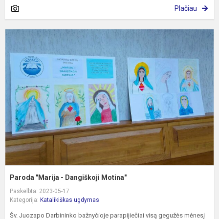
Plačiau
P
"
-
D
M
Paroda "Marija - Dangiškoji Motina"
Paskelbta: 2023-05-17
Kategorija:
Katalikiškas ugdymas
Šv. Juozapo Darbininko bažnyčioje parapijiečiai visą gegužės mėnesį