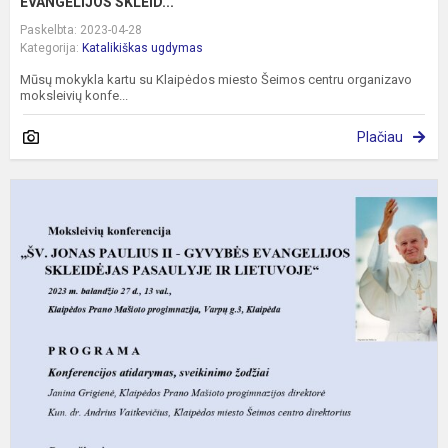
EVANGELIJOS SKLEID...
Paskelbta: 2023-04-28
Kategorija:
Katalikiškas ugdymas
Mūsų mokykla kartu su Klaipėdos miesto Šeimos centru organizavo
moksleivių konfe...
Plačiau
K
"
J
P
II
-
G
E
sk