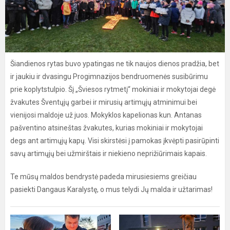
Šiandienos rytas buvo ypatingas ne tik naujos dienos pradžia, bet
ir jaukiu ir dvasingu Progimnazijos bendruomenės susibūrimu
prie koplytstulpio. Šį „Šviesos rytmetį“ mokiniai ir mokytojai degė
žvakutes Šventųjų garbei ir mirusių artimųjų atminimui bei
vienijosi maldoje už juos. Mokyklos kapelionas kun. Antanas
pašventino atsineštas žvakutes, kurias mokiniai ir mokytojai
degs ant artimųjų kapų. Visi skirstėsi į pamokas įkvėpti pasirūpinti
savų artimųjų bei užmirštais ir niekieno neprižiūrimais kapais.
Te mūsų maldos bendrystė padeda mirusiesiems greičiau
pasiekti Dangaus Karalystę, o mus telydi Jų malda ir užtarimas!