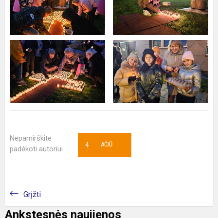
Nepamirškite
4
AČIŪ
padėkoti autoriui
Grįžti
Ankstesnės naujienos