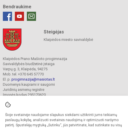
Bendraukime
Steigėjas
Klaipėdos miesto savivaldybė
Klaipėdos Prano Mašioto progimnazija
Savivaldybės biudžetinė įstaiga
Varpų g. 3, Klaipėda, 94275
Mob. tel. +370 645 57770
El. p.
progimnazija@masiotas.lt
Duomenys kaupiami ir saugomi
Juridinių asmenų registre
Įmonės kodas 295170620
Šioje svetainėje naudojame slapukus siekdami užtikrinti jums teikiamų
© 2022. Klaipėdos Prano Mašioto progimnazija. Visos teisės saugomos.
Kopijuoti turinį be raštiško įstaigos administracijos sutikimo griežtai draudžiama.
paslaugų kokybę, analizuoti svetainės naudojimą ir optimizuoti naršymo
patirtį. Spustelėję mygtuką „Sutinku“, jūs patvirtinate, kad sutinkate su visų
Prieinamumo paraiška
Slapukų valdymas