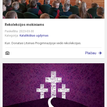
Rekolekcijos mokiniams
Paskelbta: 2023-03-30
Kategorija:
Katalikiškas ugdymas
Kun. Donatas Litvinas Progimnazijoje vedė rekolekcijas.
Plačiau
G
k
–
ž
ž
į
J