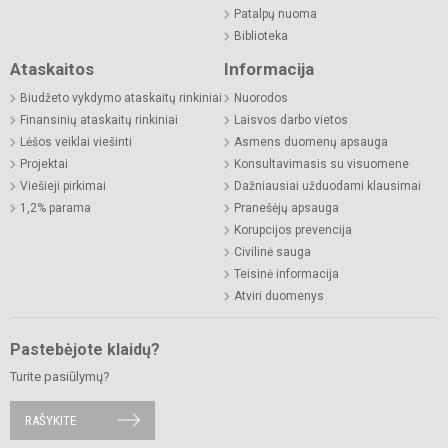
Patalpų nuoma
Biblioteka
Ataskaitos
Informacija
Biudžeto vykdymo ataskaitų rinkiniai
Nuorodos
Finansinių ataskaitų rinkiniai
Laisvos darbo vietos
Lėšos veiklai viešinti
Asmens duomenų apsauga
Projektai
Konsultavimasis su visuomene
Viešieji pirkimai
Dažniausiai užduodami klausimai
1,2% parama
Pranešėjų apsauga
Korupcijos prevencija
Civilinė sauga
Teisinė informacija
Atviri duomenys
Pastebėjote klaidų?
Turite pasiūlymų?
RAŠYKITE