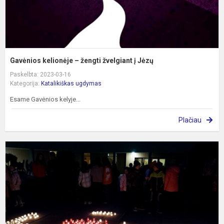
Gavėnios kelionėje – žengti žvelgiant į Jėzų
Paskelbta: 2023-03-16
Kategorija:
Katalikiškas ugdymas
Esame Gavėnios kelyje...
Plačiau
Š
r