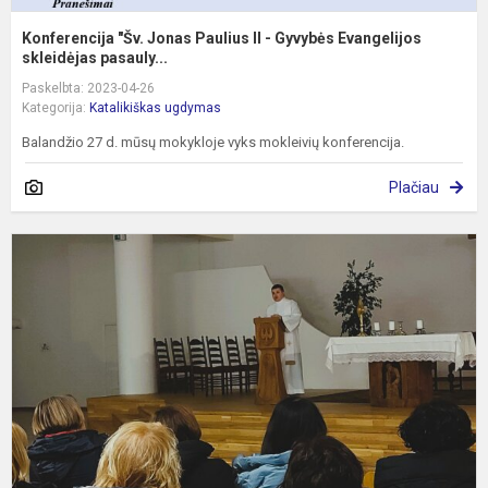
Konferencija "Šv. Jonas Paulius II - Gyvybės Evangelijos
skleidėjas pasauly...
Paskelbta: 2023-04-26
Kategorija:
Katalikiškas ugdymas
Balandžio 27 d. mūsų mokykloje vyks mokleivių konferencija.
Plačiau
M
d
v
r