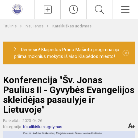
Paieška
Men
Titulinis
Naujienos
Katalikiškas ugdymas
Dėmesio! Klaipėdos Prano Mašioto progimnazija
×
priima mokinius mokytis iš viso Klaipėdos miesto!
Konferencija "Šv. Jonas
Paulius II - Gyvybės Evangelijos
skleidėjas pasaulyje ir
Lietuvoje"
Paskelbta: 2023-04-26
Kategorija:
Katalikiškas ugdymas