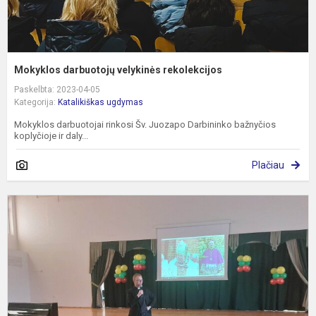
Mokyklos darbuotojų velykinės rekolekcijos
Paskelbta: 2023-04-05
Kategorija:
Katalikiškas ugdymas
Mokyklos darbuotojai rinkosi Šv. Juozapo Darbininko bažnyčios
koplyčioje ir daly...
Plačiau
R
m