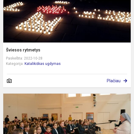
Šviesos rytmetys
Paskelbta: 2022-10-28
Kategorija:
Katalikiškas ugdymas
Plačiau
S
s
R
E
T