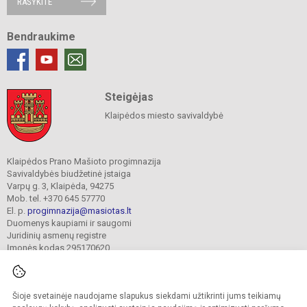
RAŠYKITE
Bendraukime
Steigėjas
Klaipėdos miesto savivaldybė
Klaipėdos Prano Mašioto progimnazija
Savivaldybės biudžetinė įstaiga
Varpų g. 3, Klaipėda, 94275
Mob. tel. +370 645 57770
El. p.
progimnazija@masiotas.lt
Duomenys kaupiami ir saugomi
Juridinių asmenų registre
Įmonės kodas 295170620
Šioje svetainėje naudojame slapukus siekdami užtikrinti jums teikiamų
© 2022. Klaipėdos Prano Mašioto progimnazija. Visos teisės saugomos.