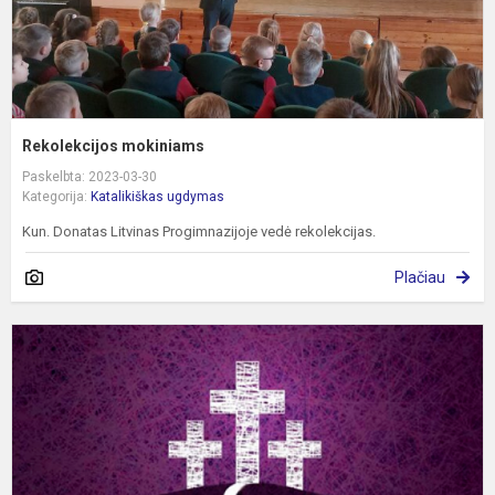
Rekolekcijos mokiniams
Paskelbta: 2023-03-30
Kategorija:
Katalikiškas ugdymas
Kun. Donatas Litvinas Progimnazijoje vedė rekolekcijas.
Plačiau
G
k
–
ž
ž
į
J