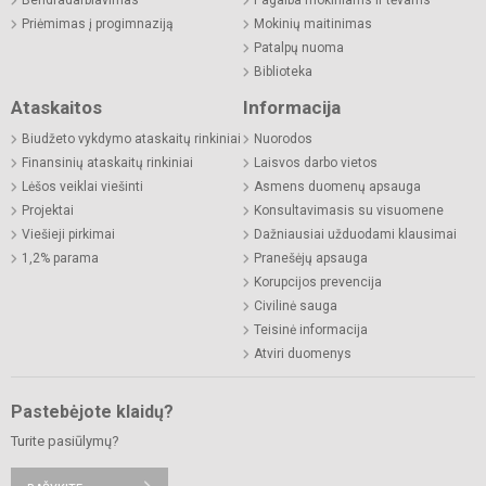
Priėmimas į progimnaziją
Mokinių maitinimas
Patalpų nuoma
Biblioteka
Ataskaitos
Informacija
Biudžeto vykdymo ataskaitų rinkiniai
Nuorodos
Finansinių ataskaitų rinkiniai
Laisvos darbo vietos
Lėšos veiklai viešinti
Asmens duomenų apsauga
Projektai
Konsultavimasis su visuomene
Viešieji pirkimai
Dažniausiai užduodami klausimai
1,2% parama
Pranešėjų apsauga
Korupcijos prevencija
Civilinė sauga
Teisinė informacija
Atviri duomenys
Pastebėjote klaidų?
Turite pasiūlymų?