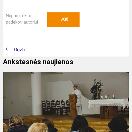
Nepamirškite
0
AČIŪ
padėkoti autoriui
Grįžti
Ankstesnės naujienos
M
d
v
r