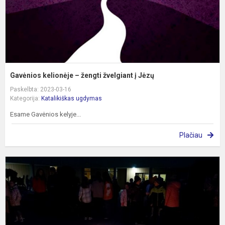
Gavėnios kelionėje – žengti žvelgiant į Jėzų
Paskelbta: 2023-03-16
Kategorija:
Katalikiškas ugdymas
Esame Gavėnios kelyje...
Plačiau
Š
r