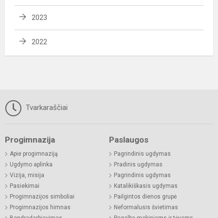
2023
2022
Tvarkaraščiai
Progimnazija
Paslaugos
Apie progimnaziją
Pagrindinis ugdymas
Ugdymo aplinka
Pradinis ugdymas
Vizija, misija
Pagrindinis ugdymas
Pasiekimai
Katalikiškasis ugdymas
Progimnazijos simboliai
Pailgintos dienos grupė
Progimnazijos himnas
Neformalusis švietimas
Bendradarbiavimas
Pagalba mokiniams ir tėvams