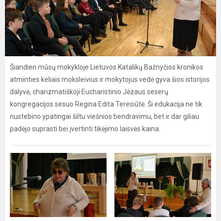
Šiandien mūsų mokykloje Lietuvos Katalikų Bažnyčios kronikos
atminties keliais moksleivius ir mokytojus vedė gyva šios istorijos
dalyvė, charizmatiškoji Eucharistinio Jėzaus seserų
kongregacijos sesuo Regina Edita Teresiūtė. Ši edukacija ne tik
nustebino ypatingai šiltu viešnios bendravimu, bet ir dar giliau
padėjo suprasti bei įvertinti tikėjimo laisvės kaina.