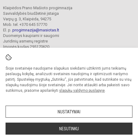
Klaipėdos Prano Mašioto progimnazija
Savivaldybės biudžetinė įstaiga
Varpų g. 3, Klaipėda, 94275
Mob. tel. +370 645 57770
El. p.
progimnazija@masiotas.lt
Duomenys kaupiami ir saugomi
Juridinių asmenų registre
Įmonės kodas 295170620
Šioje svetainėje naudojame slapukus siekdami užtikrinti jums teikiamų
© 2022. Klaipėdos Prano Mašioto progimnazija. Visos teisės saugomos.
Kopijuoti turinį be raštiško įstaigos administracijos sutikimo griežtai draudžiama.
paslaugų kokybę, analizuoti svetainės naudojimą ir optimizuoti naršymo
patirtį. Spustelėję mygtuką „Sutinku“, jūs patvirtinate, kad sutinkate su visų
Prieinamumo paraiška
Slapukų valdymas
slapukų naudojimu šioje svetainėje. Jei norite atšaukti arba pakeisti savo
sutikimus, prašome apsilankyti
slapukų valdymo puslapyje
.
Sumanus būdas atnaujinti
mokyklos interneto
svetainę
NUSTATYMAI
NESUTINKU