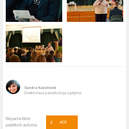
Sandra Kavolienė
Direktoriaus pavaduotoja ugdymui
Nepamirškite
0
AČIŪ
padėkoti autoriui