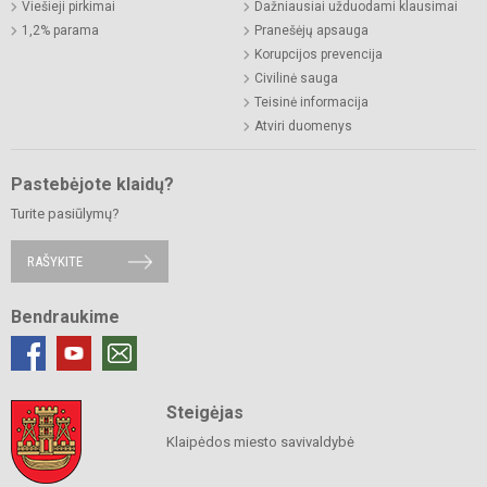
Viešieji pirkimai
Dažniausiai užduodami klausimai
1,2% parama
Pranešėjų apsauga
Korupcijos prevencija
Civilinė sauga
Teisinė informacija
Atviri duomenys
Pastebėjote klaidų?
Turite pasiūlymų?
RAŠYKITE
Bendraukime
Steigėjas
Klaipėdos miesto savivaldybė