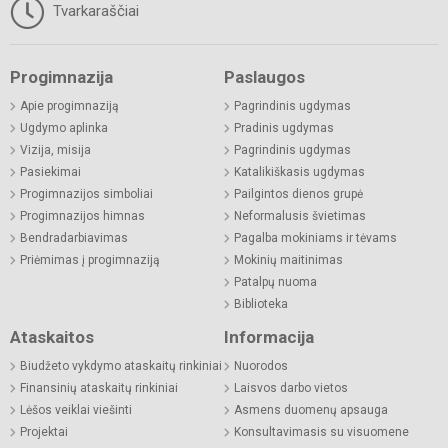
Tvarkaraščiai
Progimnazija
Paslaugos
Apie progimnaziją
Pagrindinis ugdymas
Ugdymo aplinka
Pradinis ugdymas
Vizija, misija
Pagrindinis ugdymas
Pasiekimai
Katalikiškasis ugdymas
Progimnazijos simboliai
Pailgintos dienos grupė
Progimnazijos himnas
Neformalusis švietimas
Bendradarbiavimas
Pagalba mokiniams ir tėvams
Priėmimas į progimnaziją
Mokinių maitinimas
Patalpų nuoma
Biblioteka
Ataskaitos
Informacija
Biudžeto vykdymo ataskaitų rinkiniai
Nuorodos
Finansinių ataskaitų rinkiniai
Laisvos darbo vietos
Lėšos veiklai viešinti
Asmens duomenų apsauga
Projektai
Konsultavimasis su visuomene