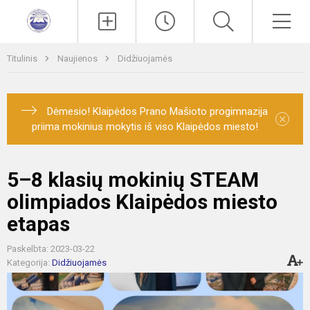
Paieška
Men
Titulinis
Naujienos
Didžiuojamės
Dėmesio! Klaipėdos Prano Mašioto progimnazija
×
priima mokinius mokytis iš viso Klaipėdos miesto!
5–8 klasių mokinių STEAM
olimpiados Klaipėdos miesto
etapas
Paskelbta: 2023-03-22
Kategorija:
Didžiuojamės