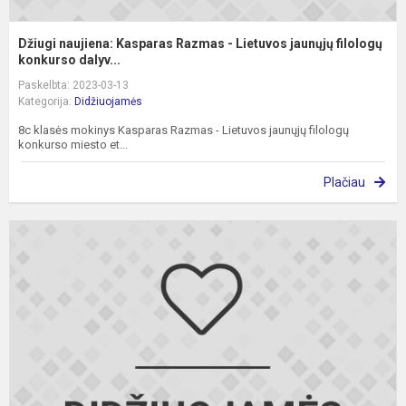
Džiugi naujiena: Kasparas Razmas - Lietuvos jaunųjų filologų
konkurso dalyv...
Paskelbta: 2023-03-13
Kategorija:
Didžiuojamės
8c klasės mokinys Kasparas Razmas - Lietuvos jaunųjų filologų
konkurso miesto et...
Plačiau
M
D
-
t
j
e
ra