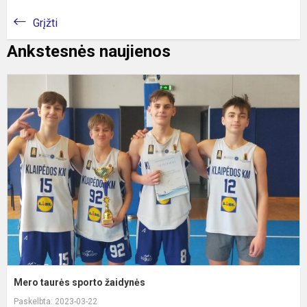
Grįžti
Ankstesnės naujienos
M
t
s
ž
Mero taurės sporto žaidynės
Paskelbta: 2023-03-22