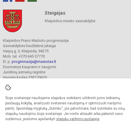
Steigėjas
Klaipėdos miesto savivaldybė
Klaipėdos Prano Mašioto progimnazija
Savivaldybės biudžetinė įstaiga
Varpų g. 3, Klaipėda, 94275
Mob. tel. +370 645 57770
El. p.
progimnazija@masiotas.lt
Duomenys kaupiami ir saugomi
Juridinių asmenų registre
Įmonės kodas 295170620
Šioje svetainėje naudojame slapukus siekdami užtikrinti jums teikiamų
© 2022. Klaipėdos Prano Mašioto progimnazija. Visos teisės saugomos.
Kopijuoti turinį be raštiško įstaigos administracijos sutikimo griežtai draudžiama.
paslaugų kokybę, analizuoti svetainės naudojimą ir optimizuoti naršymo
patirtį. Spustelėję mygtuką „Sutinku“, jūs patvirtinate, kad sutinkate su visų
Prieinamumo paraiška
Slapukų valdymas
slapukų naudojimu šioje svetainėje. Jei norite atšaukti arba pakeisti savo
sutikimus, prašome apsilankyti
slapukų valdymo puslapyje
.
Sumanus būdas atnaujinti
mokyklos interneto
svetainę