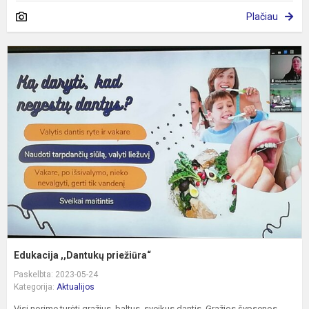
Plačiau
E
,
p
Edukacija ,,Dantukų priežiūra“
Paskelbta: 2023-05-24
Kategorija:
Aktualijos
Visi norime turėti gražius, baltus, sveikus dantis. Gražios šypsenos