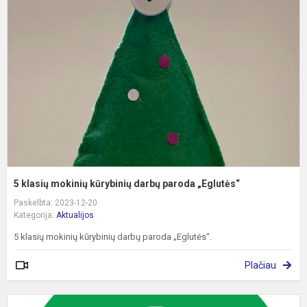
m
k
d
p
„
5 klasių mokinių kūrybinių darbų paroda „Eglutės“
Paskelbta: 2023-12-20
Kategorija:
Aktualijos
5 klasių mokinių kūrybinių darbų paroda „Eglutės“.
Plačiau
„