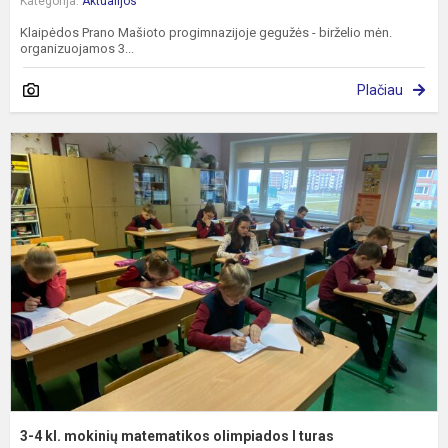
Kategorija:
Aktualijos
Klaipėdos Prano Mašioto progimnazijoje gegužės - birželio mėn.
organizuojamos 3...
Plačiau
3
4
kl
m
m
o
I
t
3-4 kl. mokinių matematikos olimpiados I turas