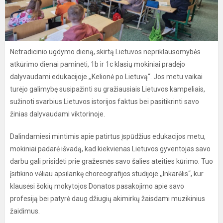
Netradicinio ugdymo dieną, skirtą Lietuvos nepriklausomybės
atkūrimo dienai paminėti, 1b ir 1c klasių mokiniai pradėjo
dalyvaudami edukacijoje ,,Kelionė po Lietuvą“. Jos metu vaikai
turėjo galimybę susipažinti su gražiausiais Lietuvos kampeliais,
sužinoti svarbius Lietuvos istorijos faktus bei pasitikrinti savo
žinias dalyvaudami viktorinoje.
Dalindamiesi mintimis apie patirtus įspūdžius edukacijos metu,
mokiniai padarė išvadą, kad kiekvienas Lietuvos gyventojas savo
darbu gali prisidėti prie gražesnės savo šalies ateities kūrimo. Tuo
įsitikino vėliau apsilankę choreografijos studijoje ,,Inkarėlis“, kur
klausėsi šokių mokytojos Donatos pasakojimo apie savo
profesiją bei patyrė daug džiugių akimirkų žaisdami muzikinius
žaidimus.