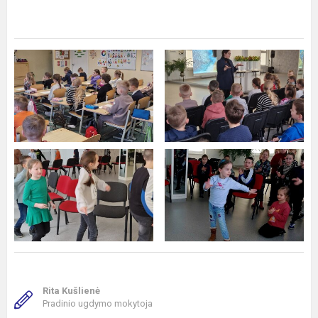
Rita Kušlienė
Pradinio ugdymo mokytoja