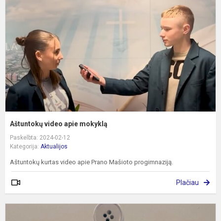
a
m
Aštuntokų video apie mokyklą
Paskelbta: 2024-02-12
Kategorija:
Aktualijos
Aštuntokų kurtas video apie Prano Mašioto progimnaziją.
Plačiau
5
k