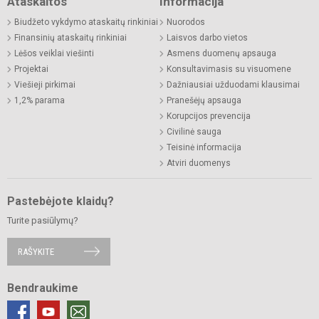
Ataskaitos
Informacija
Biudžeto vykdymo ataskaitų rinkiniai
Nuorodos
Finansinių ataskaitų rinkiniai
Laisvos darbo vietos
Lėšos veiklai viešinti
Asmens duomenų apsauga
Projektai
Konsultavimasis su visuomene
Viešieji pirkimai
Dažniausiai užduodami klausimai
1,2% parama
Pranešėjų apsauga
Korupcijos prevencija
Civilinė sauga
Teisinė informacija
Atviri duomenys
Pastebėjote klaidų?
Turite pasiūlymų?
RAŠYKITE
Bendraukime