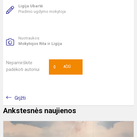
Ligija Ubartė
Pradinio ugdymo mokytoja
Nuotraukos:
Mokytojos Rita ir Ligija
Nepamirškite
0
AČIŪ
padėkoti autoriui
Grįžti
Ankstesnės naujienos
A
v