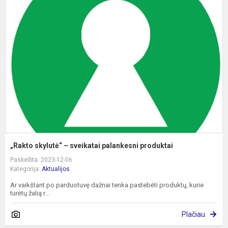
s
–
s
p
p
„Rakto skylutė“ – sveikatai palankesni produktai
Paskelbta: 2023-12-06
Kategorija:
Aktualijos
Ar vaikštant po parduotuvę dažnai tenka pastebėti produktų, kurie
turėtų žalią r...
Plačiau