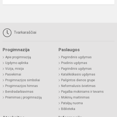
Tvarkaraščiai
Progimnazija
Paslaugos
Apie progimnaziją
Pagrindinis ugdymas
Ugdymo aplinka
Pradinis ugdymas
Vizija, misija
Pagrindinis ugdymas
Pasiekimai
Katalikiškasis ugdymas
Progimnazijos simboliai
Pailgintos dienos grupė
Progimnazijos himnas
Neformalusis švietimas
Bendradarbiavimas
Pagalba mokiniams ir tėvams
Priėmimas į progimnaziją
Mokinių maitinimas
Patalpų nuoma
Biblioteka