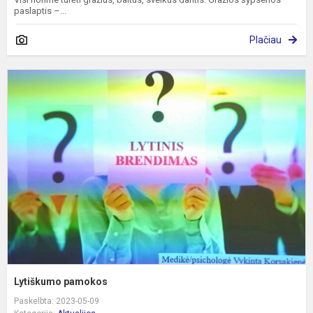
paslaptis –...
Plačiau
L
p
Lytiškumo pamokos
Paskelbta: 2023-05-09