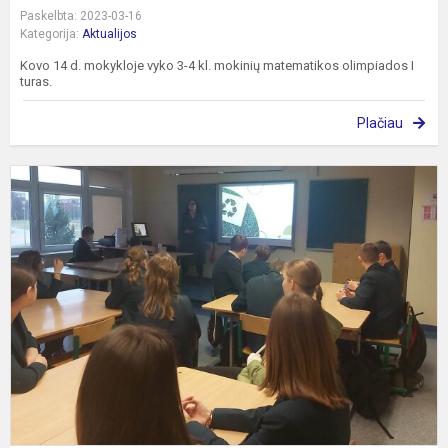
Paskelbta: 2023-03-16
Kategorija:
Aktualijos
Kovo 14 d. mokykloje vyko 3-4 kl. mokinių matematikos olimpiados I
turas.
Plačiau
Ž
r