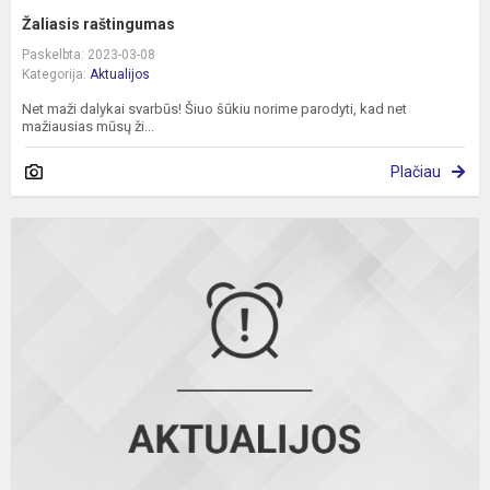
Žaliasis raštingumas
Paskelbta: 2023-03-08
Kategorija:
Aktualijos
Net maži dalykai svarbūs! Šiuo šūkiu norime parodyti, kad net
mažiausias mūsų ži...
Plačiau
P
d
2
m
v
a