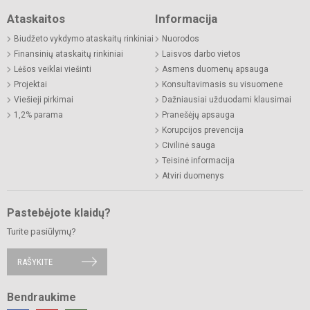
Ataskaitos
Informacija
Biudžeto vykdymo ataskaitų rinkiniai
Nuorodos
Finansinių ataskaitų rinkiniai
Laisvos darbo vietos
Lėšos veiklai viešinti
Asmens duomenų apsauga
Projektai
Konsultavimasis su visuomene
Viešieji pirkimai
Dažniausiai užduodami klausimai
1,2% parama
Pranešėjų apsauga
Korupcijos prevencija
Civilinė sauga
Teisinė informacija
Atviri duomenys
Pastebėjote klaidų?
Turite pasiūlymų?
RAŠYKITE
Bendraukime