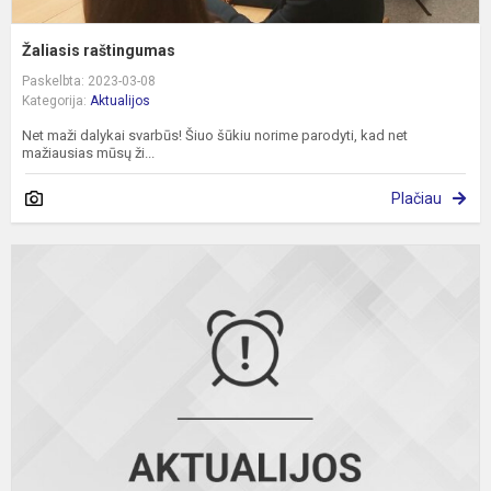
Žaliasis raštingumas
Paskelbta: 2023-03-08
Kategorija:
Aktualijos
Net maži dalykai svarbūs! Šiuo šūkiu norime parodyti, kad net
mažiausias mūsų ži...
Plačiau
P
d
2
m
v
a