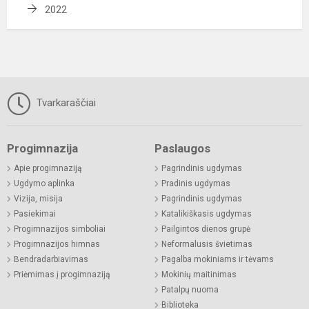
2022
Tvarkaraščiai
Progimnazija
Paslaugos
Apie progimnaziją
Pagrindinis ugdymas
Ugdymo aplinka
Pradinis ugdymas
Vizija, misija
Pagrindinis ugdymas
Pasiekimai
Katalikiškasis ugdymas
Progimnazijos simboliai
Pailgintos dienos grupė
Progimnazijos himnas
Neformalusis švietimas
Bendradarbiavimas
Pagalba mokiniams ir tėvams
Priėmimas į progimnaziją
Mokinių maitinimas
Patalpų nuoma
Biblioteka