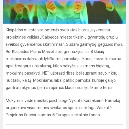
Klaipėdos miesto visuomenės sveikatos biuras įgyvendina
projektines veiklas „Klaipėdos miesto tikslinių gyventojų grupių
sveikos gyvensenos skatinimas”. Sudarė galimybę gegužės mėn.
9d. Klaipėdos Prano Mašioto progimnazijos 5 ir 8 klasių
mokiniams dalyvauti lytiškumo pamokoje. Kurioje buvo kalbama
apie žmogaus unikalumą, kūno pokyčius, asmens higieną,
mokėjimą pasakyti ,,NE“, užbrėžti ribas, bei suprasti savo ir kitų
nuotaikų kaitą. Mokiniams labai patiko pamoka, kurioje galėjo
gauti atsakymus į jiems rūpimus klausimus lytiškumo tema.
Mokymus vedė medikė, psichologė Vykinta Korsakienė. Pamoką
organizavo visuomenės sveikatos specialistė Inga Vaitkutė.
Projektas finansuojamas iš Europos socialinio fondo.