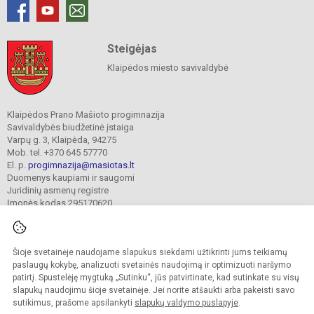
Steigėjas
Klaipėdos miesto savivaldybė
Klaipėdos Prano Mašioto progimnazija
Savivaldybės biudžetinė įstaiga
Varpų g. 3, Klaipėda, 94275
Mob. tel. +370 645 57770
El. p.
progimnazija@masiotas.lt
Duomenys kaupiami ir saugomi
Juridinių asmenų registre
Įmonės kodas 295170620
Šioje svetainėje naudojame slapukus siekdami užtikrinti jums teikiamų
© 2022. Klaipėdos Prano Mašioto progimnazija. Visos teisės saugomos.
Kopijuoti turinį be raštiško įstaigos administracijos sutikimo griežtai draudžiama.
paslaugų kokybę, analizuoti svetainės naudojimą ir optimizuoti naršymo
patirtį. Spustelėję mygtuką „Sutinku“, jūs patvirtinate, kad sutinkate su visų
Prieinamumo paraiška
Slapukų valdymas
slapukų naudojimu šioje svetainėje. Jei norite atšaukti arba pakeisti savo
sutikimus, prašome apsilankyti
slapukų valdymo puslapyje
.
Sumanus būdas atnaujinti