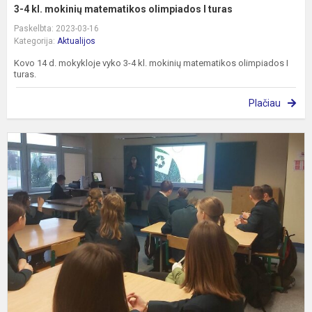
3-4 kl. mokinių matematikos olimpiados I turas
Paskelbta: 2023-03-16
Kategorija:
Aktualijos
Kovo 14 d. mokykloje vyko 3-4 kl. mokinių matematikos olimpiados I
turas.
Plačiau
Ž
r