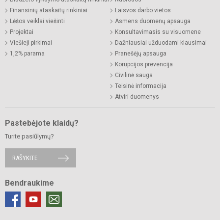
Finansinių ataskaitų rinkiniai
Laisvos darbo vietos
Lėšos veiklai viešinti
Asmens duomenų apsauga
Projektai
Konsultavimasis su visuomene
Viešieji pirkimai
Dažniausiai užduodami klausimai
1,2% parama
Pranešėjų apsauga
Korupcijos prevencija
Civilinė sauga
Teisinė informacija
Atviri duomenys
Pastebėjote klaidų?
Turite pasiūlymų?
RAŠYKITE
Bendraukime