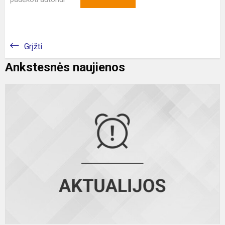
Grįžti
Ankstesnės naujienos
P
d
2
m
v
a