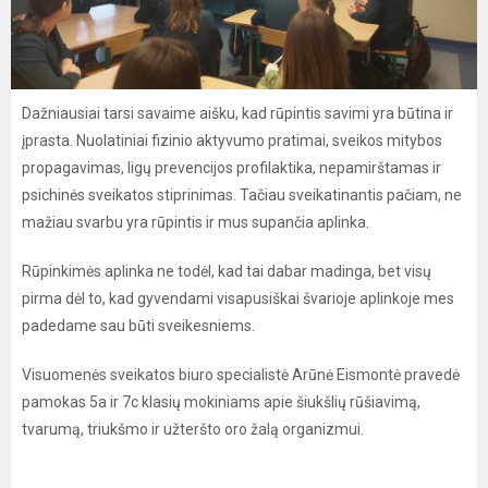
Dažniausiai tarsi savaime aišku, kad rūpintis savimi yra būtina ir
įprasta. Nuolatiniai fizinio aktyvumo pratimai, sveikos mitybos
propagavimas, ligų prevencijos profilaktika, nepamirštamas ir
psichinės sveikatos stiprinimas. Tačiau sveikatinantis pačiam, ne
mažiau svarbu yra rūpintis ir mus supančia aplinka.
Rūpinkimės aplinka ne todėl, kad tai dabar madinga, bet visų
pirma dėl to, kad gyvendami visapusiškai švarioje aplinkoje mes
padedame sau būti sveikesniems.
Visuomenės sveikatos biuro specialistė Arūnė Eismontė pravedė
pamokas 5a ir 7c klasių mokiniams apie šiukšlių rūšiavimą,
tvarumą, triukšmo ir užteršto oro žalą organizmui.