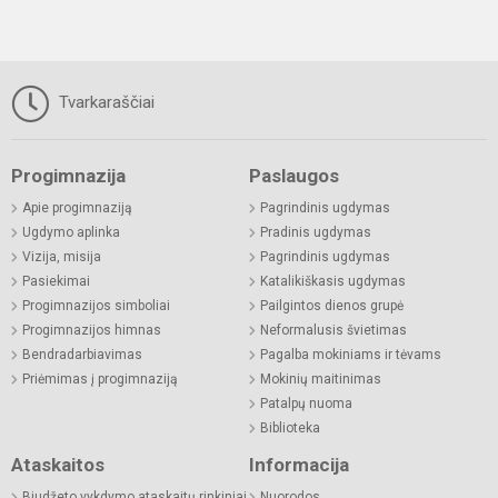
Tvarkaraščiai
Progimnazija
Paslaugos
Apie progimnaziją
Pagrindinis ugdymas
Ugdymo aplinka
Pradinis ugdymas
Vizija, misija
Pagrindinis ugdymas
Pasiekimai
Katalikiškasis ugdymas
Progimnazijos simboliai
Pailgintos dienos grupė
Progimnazijos himnas
Neformalusis švietimas
Bendradarbiavimas
Pagalba mokiniams ir tėvams
Priėmimas į progimnaziją
Mokinių maitinimas
Patalpų nuoma
Biblioteka
Ataskaitos
Informacija
Biudžeto vykdymo ataskaitų rinkiniai
Nuorodos