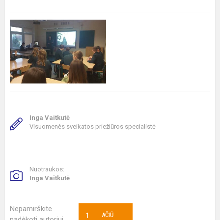
Inga Vaitkutė
Visuomenės sveikatos priežiūros specialistė
Nuotraukos:
Inga Vaitkutė
Nepamirškite
1
AČIŪ
padėkoti autoriui