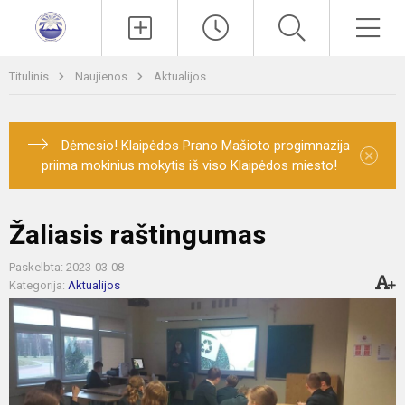
Paieška
Men
Titulinis
Naujienos
Aktualijos
Dėmesio! Klaipėdos Prano Mašioto progimnazija
×
priima mokinius mokytis iš viso Klaipėdos miesto!
Žaliasis raštingumas
Paskelbta: 2023-03-08
Kategorija:
Aktualijos