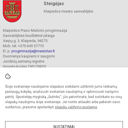
Steigėjas
Klaipėdos miesto savivaldybė
Klaipėdos Prano Mašioto progimnazija
Savivaldybės biudžetinė įstaiga
Varpų g. 3, Klaipėda, 94275
Mob. tel. +370 645 57770
El. p.
progimnazija@masiotas.lt
Duomenys kaupiami ir saugomi
Juridinių asmenų registre
Įmonės kodas 295170620
Šioje svetainėje naudojame slapukus siekdami užtikrinti jums teikiamų
© 2022. Klaipėdos Prano Mašioto progimnazija. Visos teisės saugomos.
Kopijuoti turinį be raštiško įstaigos administracijos sutikimo griežtai draudžiama.
paslaugų kokybę, analizuoti svetainės naudojimą ir optimizuoti naršymo
patirtį. Spustelėję mygtuką „Sutinku“, jūs patvirtinate, kad sutinkate su visų
Prieinamumo paraiška
Slapukų valdymas
slapukų naudojimu šioje svetainėje. Jei norite atšaukti arba pakeisti savo
sutikimus, prašome apsilankyti
slapukų valdymo puslapyje
.
Sumanus būdas atnaujinti
mokyklos interneto
svetainę
NUSTATYMAI