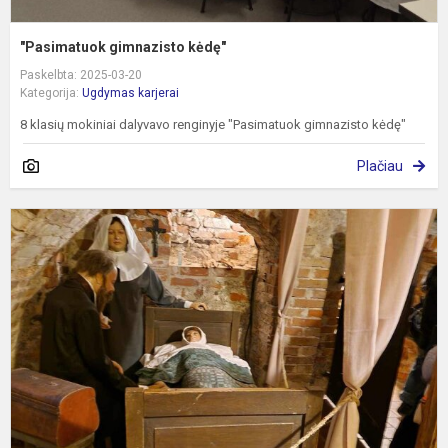
"Pasimatuok gimnazisto kėdę"
Paskelbta: 2025-03-20
Kategorija:
Ugdymas karjerai
8 klasių mokiniai dalyvavo renginyje "Pasimatuok gimnazisto kėdę"
Plačiau
I
į
K