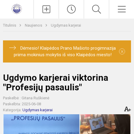
Paieška
Men
Titulinis
Naujienos
Ugdymas karjerai
Dėmesio! Klaipėdos Prano Mašioto progimnazija
×
priima mokinius mokytis iš viso Klaipėdos miesto!
Ugdymo karjerai viktorina
"Profesijų pasaulis"
Paskelbė : Gitana Ruškienė
Paskelbta: 2025-06-08
Kategorija:
Ugdymas karjerai