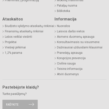
Priėmimas į progimnaziją
Mokinių maitinimas
Patalpų nuoma
Biblioteka
Ataskaitos
Informacija
Biudžeto vykdymo ataskaitų rinkiniai
Nuorodos
Finansinių ataskaitų rinkiniai
Laisvos darbo vietos
Lėšos veiklai viešinti
Asmens duomenų apsauga
Projektai
Konsultavimasis su visuomene
Viešieji pirkimai
Dažniausiai užduodami klausimai
1,2% parama
Pranešėjų apsauga
Korupcijos prevencija
Civilinė sauga
Teisinė informacija
Atviri duomenys
Pastebėjote klaidų?
Turite pasiūlymų?
RAŠYKITE