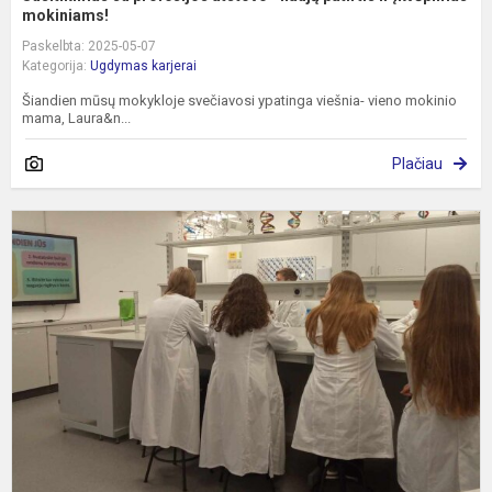
mokiniams!
Paskelbta: 2025-05-07
Kategorija:
Ugdymas karjerai
Šiandien mūsų mokykloje svečiavosi ypatinga viešnia- vieno mokinio
mama, Laura&n...
Plačiau
"
g
k