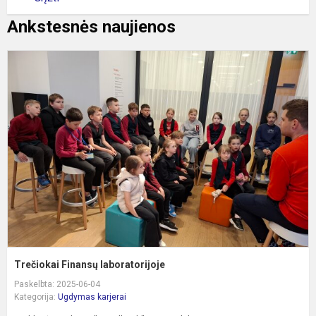
Ankstesnės naujienos
T
F
l
Trečiokai Finansų laboratorijoje
Paskelbta: 2025-06-04
Kategorija:
Ugdymas karjerai