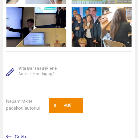
Vita Baranauskienė
Socialinė pedagogė
Nepamirškite
0
AČIŪ
padėkoti autoriui
Grįžti