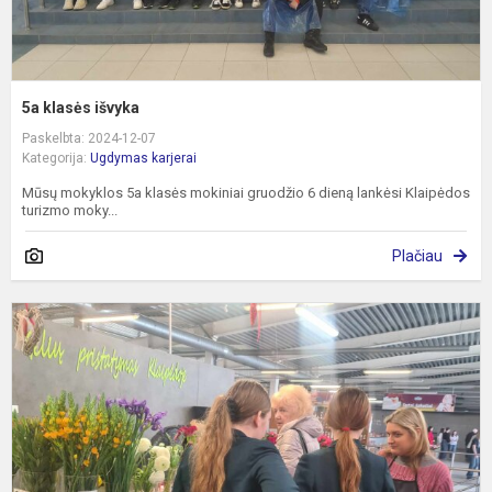
5a klasės išvyka
Paskelbta: 2024-12-07
Kategorija:
Ugdymas karjerai
Mūsų mokyklos 5a klasės mokiniai gruodžio 6 dieną lankėsi Klaipėdos
turizmo moky...
Plačiau
E
t