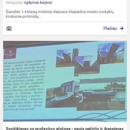
Kategorija:
Ugdymas karjerai
Šiandien 1-4 klasių mokiniai dalyvavo Klaipėdos miesto mokyklų
konkurse-protmūšy...
Plačiau
S
s
p
a
-
n
p
ir
į
Susitikimas su profesijos atstove - naują patirtis ir įkvėpimas