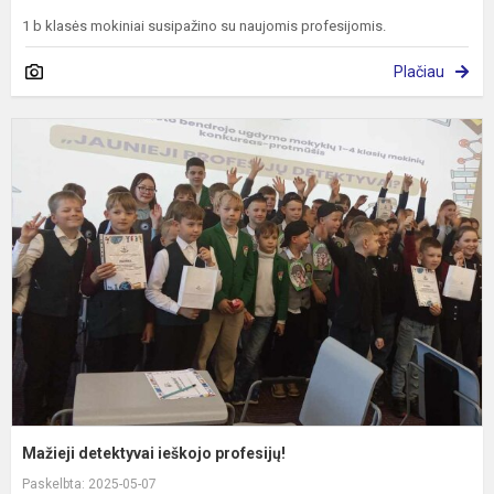
1 b klasės mokiniai susipažino su naujomis profesijomis.
Plačiau
M
d
i
p
Mažieji detektyvai ieškojo profesijų!
Paskelbta: 2025-05-07