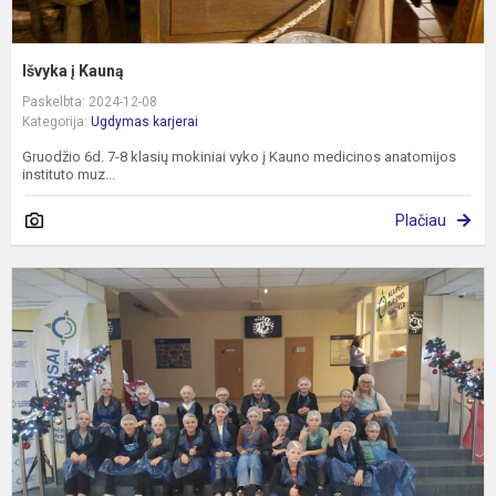
Išvyka į Kauną
Paskelbta: 2024-12-08
Kategorija:
Ugdymas karjerai
Gruodžio 6d. 7-8 klasių mokiniai vyko į Kauno medicinos anatomijos
instituto muz...
Plačiau
5
k
i