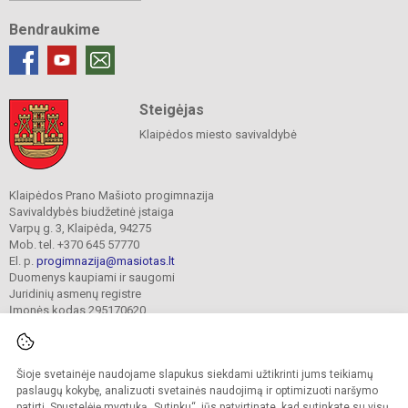
Bendraukime
Steigėjas
Klaipėdos miesto savivaldybė
Klaipėdos Prano Mašioto progimnazija
Savivaldybės biudžetinė įstaiga
Varpų g. 3, Klaipėda, 94275
Mob. tel. +370 645 57770
El. p.
progimnazija@masiotas.lt
Duomenys kaupiami ir saugomi
Juridinių asmenų registre
Įmonės kodas 295170620
Šioje svetainėje naudojame slapukus siekdami užtikrinti jums teikiamų
© 2022. Klaipėdos Prano Mašioto progimnazija. Visos teisės saugomos.
Kopijuoti turinį be raštiško įstaigos administracijos sutikimo griežtai draudžiama.
paslaugų kokybę, analizuoti svetainės naudojimą ir optimizuoti naršymo
patirtį. Spustelėję mygtuką „Sutinku“, jūs patvirtinate, kad sutinkate su visų