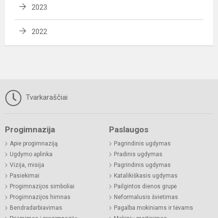
2023
2022
Tvarkaraščiai
Progimnazija
Paslaugos
Apie progimnaziją
Pagrindinis ugdymas
Ugdymo aplinka
Pradinis ugdymas
Vizija, misija
Pagrindinis ugdymas
Pasiekimai
Katalikiškasis ugdymas
Progimnazijos simboliai
Pailgintos dienos grupė
Progimnazijos himnas
Neformalusis švietimas
Bendradarbiavimas
Pagalba mokiniams ir tėvams