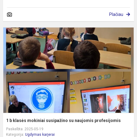
Plačiau
1
b
k
m
s
s
n
p
1 b klasės mokiniai susipažino su naujomis profesijomis
Paskelbta: 2025-05-19
Kategorija:
Ugdymas karjerai