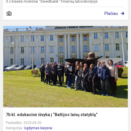
3 c klasės mokiniai "Swedbank" Finansų laboratorijoje
Plačiau
7
kl
e
i
į
“
l
s
7b kl. edukacinė išvyka į “Baltijos laivų statyklą”
Paskelbta: 2025-05-20
Kategorija:
Ugdymas karjerai