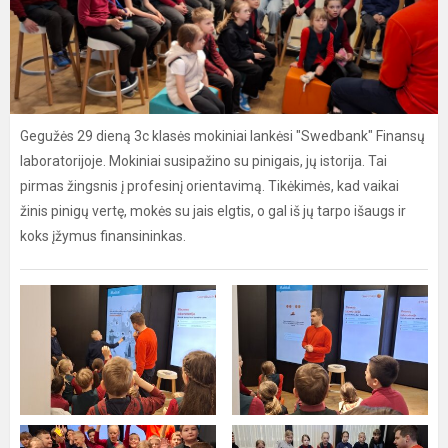
Gegužės 29 dieną 3c klasės mokiniai lankėsi "Swedbank" Finansų
laboratorijoje. Mokiniai susipažino su pinigais, jų istorija. Tai
pirmas žingsnis į profesinį orientavimą. Tikėkimės, kad vaikai
žinis pinigų vertę, mokės su jais elgtis, o gal iš jų tarpo išaugs ir
koks įžymus finansininkas.