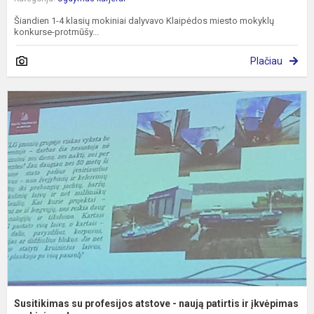
Šiandien 1-4 klasių mokiniai dalyvavo Klaipėdos miesto mokyklų
konkurse-protmūšy...
Plačiau
S
s
p
a
-
n
p
ir
į
Susitikimas su profesijos atstove - naują patirtis ir įkvėpimas