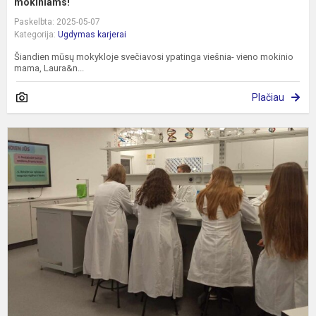
mokiniams!
Paskelbta: 2025-05-07
Kategorija:
Ugdymas karjerai
Šiandien mūsų mokykloje svečiavosi ypatinga viešnia- vieno mokinio
mama, Laura&n...
Plačiau
"
g
k