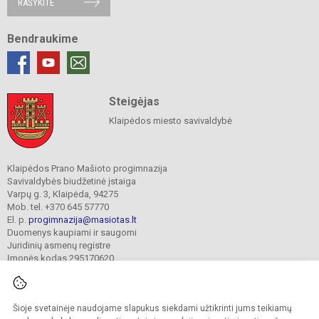
RAŠYKITE
Bendraukime
Steigėjas
Klaipėdos miesto savivaldybė
Klaipėdos Prano Mašioto progimnazija
Savivaldybės biudžetinė įstaiga
Varpų g. 3, Klaipėda, 94275
Mob. tel. +370 645 57770
El. p.
progimnazija@masiotas.lt
Duomenys kaupiami ir saugomi
Juridinių asmenų registre
Įmonės kodas 295170620
Šioje svetainėje naudojame slapukus siekdami užtikrinti jums teikiamų
© 2022. Klaipėdos Prano Mašioto progimnazija. Visos teisės saugomos.