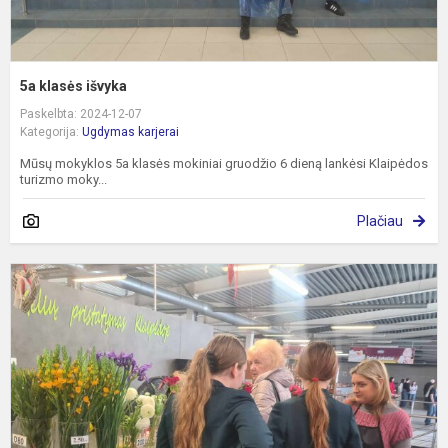
5a klasės išvyka
Paskelbta: 2024-12-07
Kategorija:
Ugdymas karjerai
Mūsų mokyklos 5a klasės mokiniai gruodžio 6 dieną lankėsi Klaipėdos
turizmo moky...
Plačiau
E
t