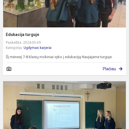
Edukacija turguje
Paskelbta: 2024-05-09
Kategorija:
Ugdymas karjerai
Šį mėnesį 7-8 klasių mokiniai vyko į edukaciją Naujajame turguje.
Plačiau
S
i
,
g