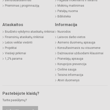
Bendradarbiavimas
Pagalba mokiniams ir tėvams
Priėmimas į progimnaziją
Mokinių maitinimas
Patalpų nuoma
Biblioteka
Ataskaitos
Informacija
Biudžeto vykdymo ataskaitų rinkiniai
Nuorodos
Finansinių ataskaitų rinkiniai
Laisvos darbo vietos
Lėšos veiklai viešinti
Asmens duomenų apsauga
Projektai
Konsultavimasis su visuomene
Viešieji pirkimai
Dažniausiai užduodami klausimai
1,2% parama
Pranešėjų apsauga
Korupcijos prevencija
Civilinė sauga
Teisinė informacija
Atviri duomenys
Pastebėjote klaidų?
Turite pasiūlymų?