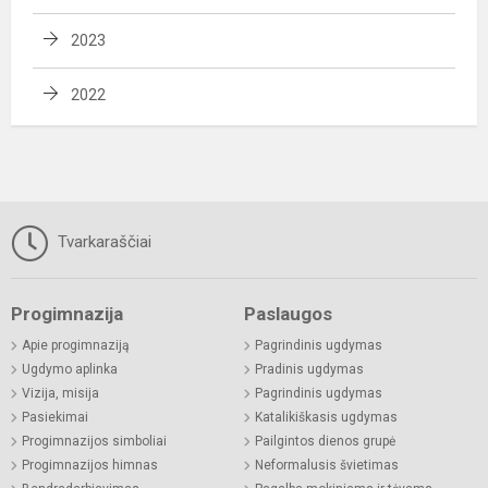
2023
2022
Tvarkaraščiai
Progimnazija
Paslaugos
Apie progimnaziją
Pagrindinis ugdymas
Ugdymo aplinka
Pradinis ugdymas
Vizija, misija
Pagrindinis ugdymas
Pasiekimai
Katalikiškasis ugdymas
Progimnazijos simboliai
Pailgintos dienos grupė
Progimnazijos himnas
Neformalusis švietimas