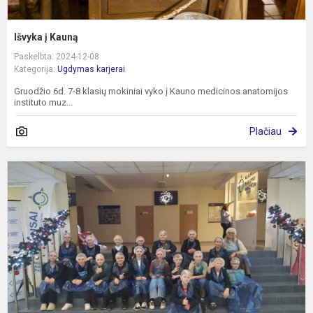
Išvyka į Kauną
Paskelbta: 2024-12-08
Kategorija:
Ugdymas karjerai
Gruodžio 6d. 7-8 klasių mokiniai vyko į Kauno medicinos anatomijos
instituto muz...
Plačiau
5
k
i