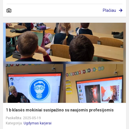
Plačiau
1
b
k
m
s
s
n
p
1 b klasės mokiniai susipažino su naujomis profesijomis
Paskelbta: 2025-05-19
Kategorija:
Ugdymas karjerai