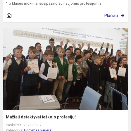
1 b klasės mokiniai susipažino su naujomis profesijomis.
Plačiau
M
d
i
p
Mažieji detektyvai ieškojo profesijų!
Paskelbta: 2025-05-07
Kategorija:
Ugdymas karjerai