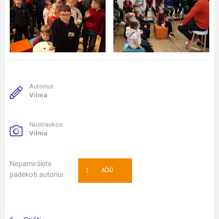
Autorius:
Vilma
Nuotraukos:
Vilma
Nepamirškite
1
AČIŪ
padėkoti autoriui