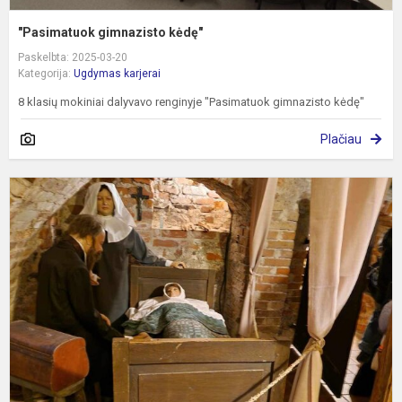
"Pasimatuok gimnazisto kėdę"
Paskelbta: 2025-03-20
Kategorija:
Ugdymas karjerai
8 klasių mokiniai dalyvavo renginyje "Pasimatuok gimnazisto kėdę"
Plačiau
I
į
K