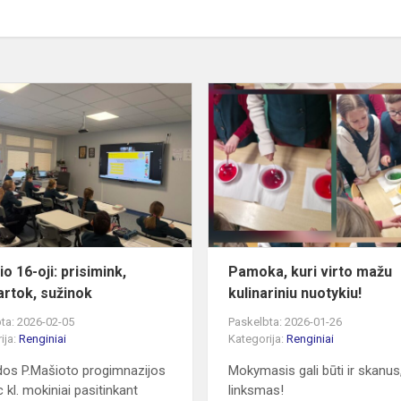
Vasario
16-
oji:
prisimink,
pasikartok,
sužinok
o 16-oji: prisimink,
Pamoka, kuri virto mažu
artok, sužinok
kulinariniu nuotykiu!
ta: 2026-02-05
Paskelbta: 2026-01-26
ija:
Renginiai
Kategorija:
Renginiai
dos P.Mašioto progimnazijos
Mokymasis gali būti ir skanus,
c kl. mokiniai pasitinkant
linksmas!