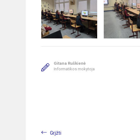
Gitana Ruškienė
Informatikos mokytoja
Grįžti