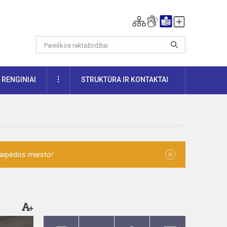
DAUGIAU
RENGINIAI
STRUKTŪRA IR KONTAKTAI
×
laipėdos miesto!