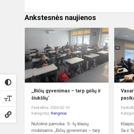
Ankstesnės naujienos
,,Bičių
gyvenimas
–
tarp
gėlių
ir
šiukšlių‘
,,Bičių gyvenimas – tarp gėlių ir
Vasari
šiukšlių‘
pasik
Paskelbta: 2026-02-10
Paskelb
Kategorija:
Renginiai
Kategor
Nutolinė pamoka 5- tų klasių
Klaipė
mokiniams ,,Bičių gyvenimas – tarp
5a ir 5