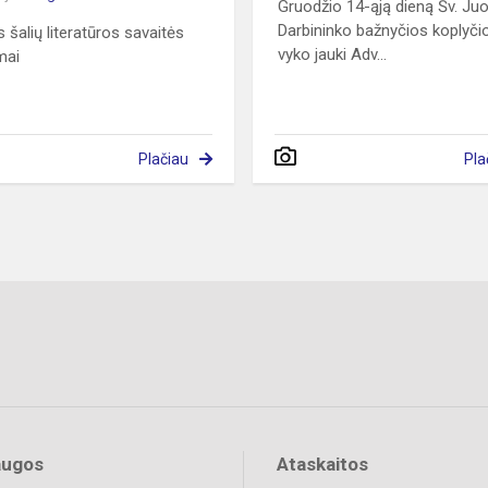
Gruodžio 14-ąją dieną Šv. Ju
Darbininko bažnyčios koplyči
s šalių literatūros savaitės
vyko jauki Adv...
mai
Plačiau
Pla
augos
Ataskaitos