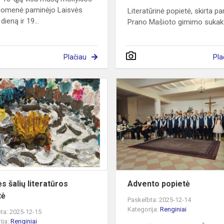
uomenė paminėjo Laisvės
Literatūrinė popietė, skirta p
dieną ir 19...
Prano Mašioto gimimo sukakt
Plačiau
Pla
Šiaurės
šalių
literatūros
savaitė
s šalių literatūros
Advento popietė
tė
Paskelbta: 2025-12-14
Kategorija:
Renginiai
ta: 2025-12-15
ija:
Renginiai