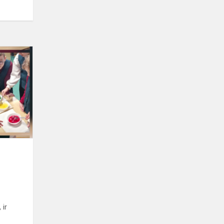
Pamoka,
kuri
virto
mažu
kulinariniu
nuotykiu!
 ir