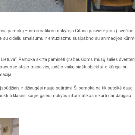
ntiną pamoką – informatikos mokytoja Gitana pakvietė juos į svečius.
ie su dideliu smalsumu ir entuziazmu susipažino su animacijos kūri
 Lietuva“. Pamoka skirta paminėti gražiausioms mūsų šalies šventė
ranuose atgijo trispalvės, judėjo vaikų piešti objektai, o kūrėjai su
macija.
i įspūdžiais ir džiaugėsi nauja patirtimi. Ši pamoka ne tik suteikė daug
aukti 5 klasės, kai jie galės mokytis informatikos ir kurti dar daugiau