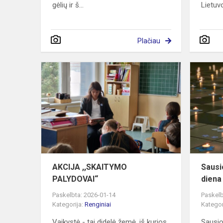
gėlių ir š...
Lietuvo
Plačiau
AKCIJA
,,SKAITYMO
PALYDOVAI
AKCIJA ,,SKAITYMO
Sausi
PALYDOVAI“
diena
Paskelbta: 2026-01-14
Paskelb
Kategorija:
Renginiai
Kategor
Vaikystė - tai didelė žemė, iš kurios
Sausio