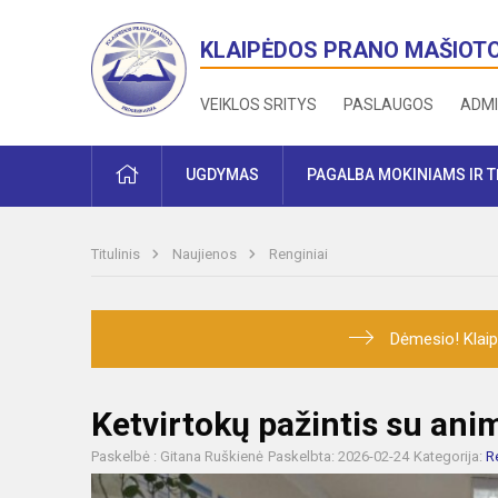
KLAIPĖDOS PRANO MAŠIOT
VEIKLOS SRITYS
PASLAUGOS
ADMI
PRADŽIA
UGDYMAS
PAGALBA MOKINIAMS IR 
Titulinis
Naujienos
Renginiai
Dėmesio! Klaip
Ketvirtokų pažintis su ani
Paskelbė : Gitana Ruškienė
Paskelbta: 2026-02-24
Kategorija:
R