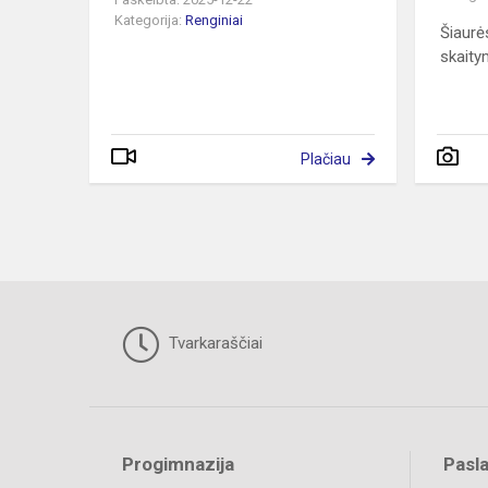
Kategorija:
Renginiai
Šiaurė
skaity
Plačiau
Tvarkaraščiai
Progimnazija
Pasl