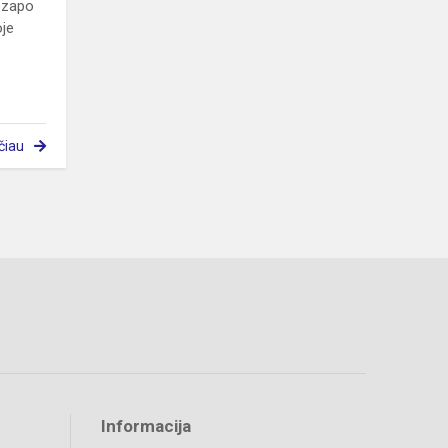
ozapo
oje
čiau
Informacija