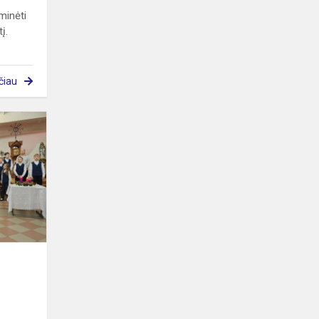
aminėti
į.
čiau
Advento
popietė