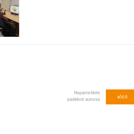
Nepamirškite
0
AČIŪ
padėkoti autoriui