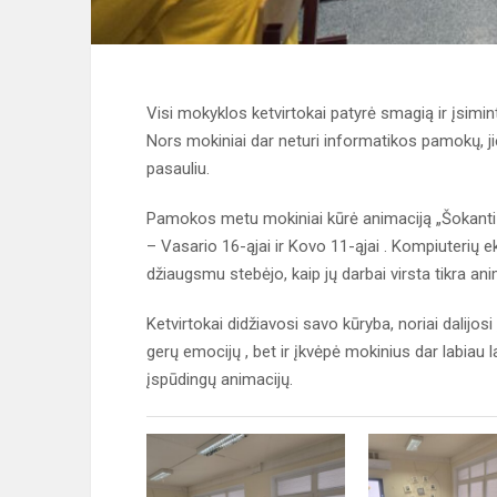
Visi mokyklos ketvirtokai patyrė smagią ir įsimi
Nors mokiniai dar neturi informatikos pamokų, j
pasauliu.
Pamokos metu mokiniai kūrė animaciją „Šokanti
– Vasario 16-ąjai ir Kovo 11-ąjai . Kompiuterių ek
džiaugsmu stebėjo, kaip jų darbai virsta tikra ani
Ketvirtokai didžiavosi savo kūryba, noriai dalijos
gerų emocijų , bet ir įkvėpė mokinius dar labiau l
įspūdingų animacijų.