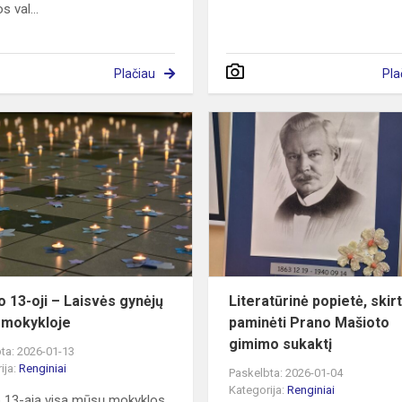
s val...
Plačiau
Pla
Sausio
13-
“
oji
–
Laisvės
gynėjų
diena
mokykloje
o 13-oji – Laisvės gynėjų
Literatūrinė popietė, skir
 mokykloje
paminėti Prano Mašioto
gimimo sukaktį
ta: 2026-01-13
ija:
Renginiai
Paskelbta: 2026-01-04
Kategorija:
Renginiai
 13-ąją visa mūsų mokyklos