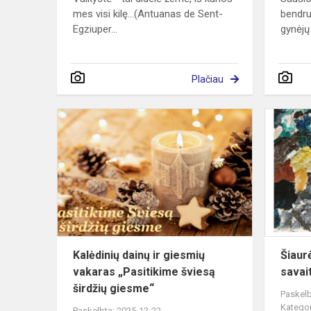
mes visi kilę...(Antuanas de Sent-
bendr
Egziuper...
gynėjų 
Plačiau
Kalėdinių
dainų
ir
giesmių
vakaras
„Pasitikime
šviesą
širdž...
Kalėdinių dainų ir giesmių
Šiaurė
vakaras „Pasitikime šviesą
savai
širdžių giesme“
Paskelb
Kategor
Paskelbta: 2025-12-22