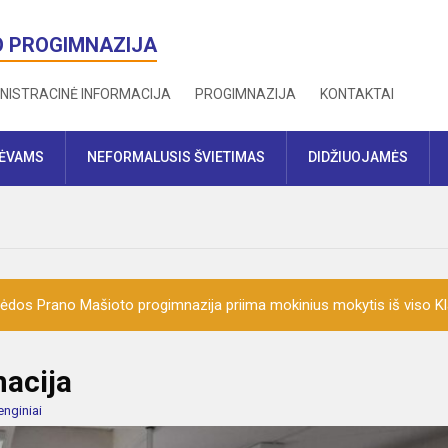
O PROGIMNAZIJA
NISTRACINĖ INFORMACIJA
PROGIMNAZIJA
KONTAKTAI
TĖVAMS
NEFORMALUSIS ŠVIETIMAS
DIDŽIUOJAMĖS
ėdos Prano Mašioto progimnazija priima mokinius mokytis iš viso K
macija
enginiai