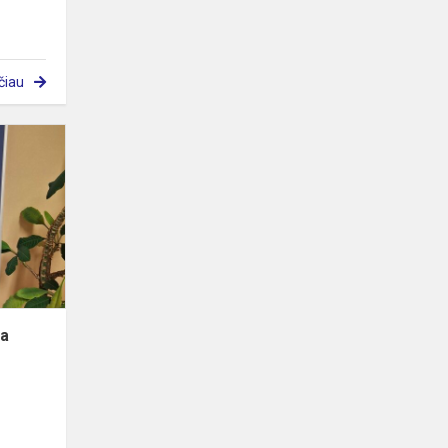
čiau
Literatūrinė
popietė,
skirta
paminėti
Prano
Mašioto
gimimo...
ta