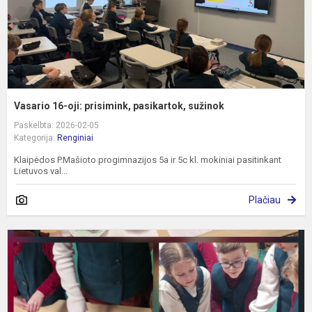
Vasario 16-oji: prisimink, pasikartok, sužinok
Paskelbta: 2026-02-05
Kategorija:
Renginiai
Klaipėdos P.Mašioto progimnazijos 5a ir 5c kl. mokiniai pasitinkant
Lietuvos val...
Plačiau
P
k
v
m
k