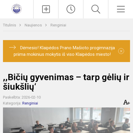
Paieška
Men
Titulinis
Naujienos
Renginiai
Dėmesio! Klaipėdos Prano Mašioto progimnazija
×
priima mokinius mokytis iš viso Klaipėdos miesto!
,,Bičių gyvenimas – tarp gėlių ir
šiukšlių‘
Paskelbta: 2026-02-10
Kategorija:
Renginiai