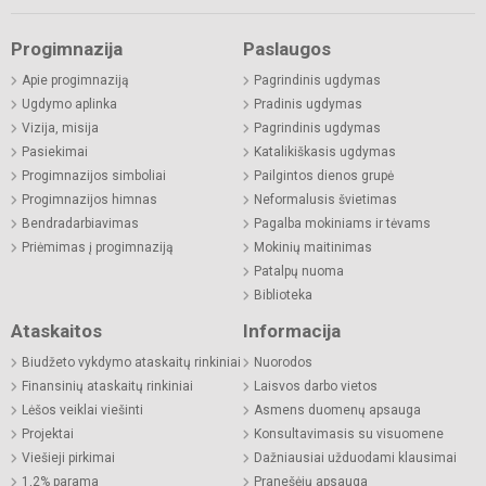
Progimnazija
Paslaugos
Apie progimnaziją
Pagrindinis ugdymas
Ugdymo aplinka
Pradinis ugdymas
Vizija, misija
Pagrindinis ugdymas
Pasiekimai
Katalikiškasis ugdymas
Progimnazijos simboliai
Pailgintos dienos grupė
Progimnazijos himnas
Neformalusis švietimas
Bendradarbiavimas
Pagalba mokiniams ir tėvams
Priėmimas į progimnaziją
Mokinių maitinimas
Patalpų nuoma
Biblioteka
Ataskaitos
Informacija
Biudžeto vykdymo ataskaitų rinkiniai
Nuorodos
Finansinių ataskaitų rinkiniai
Laisvos darbo vietos
Lėšos veiklai viešinti
Asmens duomenų apsauga
Projektai
Konsultavimasis su visuomene
Viešieji pirkimai
Dažniausiai užduodami klausimai
1,2% parama
Pranešėjų apsauga