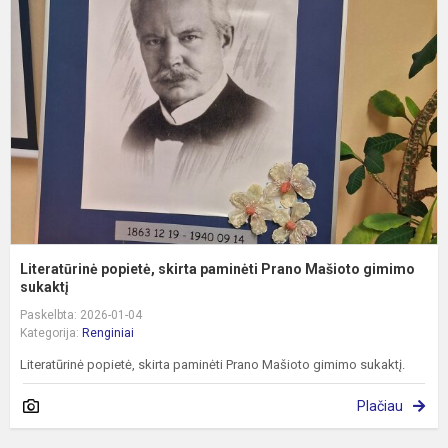
s
p
P
M
g
Literatūrinė popietė, skirta paminėti Prano Mašioto gimimo
sukaktį
Paskelbta: 2026-01-04
Kategorija:
Renginiai
Literatūrinė popietė, skirta paminėti Prano Mašioto gimimo sukaktį.
Plačiau