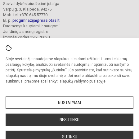
Savivaldybės biudžetinė įstaiga
Varpų g. 3, Klaipėda, 94275
Mob. tel. +370 645 57770
El. p.
progimnazija@masiotas.lt
Duomenys kaupiami ir saugomi
Juridinių asmenų registre
Įmonės kodas 295170620
Šioje svetainėje naudojame slapukus siekdami užtikrinti jums teikiamų
© 2022. Klaipėdos Prano Mašioto progimnazija. Visos teisės saugomos.
Kopijuoti turinį be raštiško įstaigos administracijos sutikimo griežtai draudžiama.
paslaugų kokybę, analizuoti svetainės naudojimą ir optimizuoti naršymo
patirtį. Spustelėję mygtuką „Sutinku“, jūs patvirtinate, kad sutinkate su visų
Prieinamumo paraiška
Slapukų valdymas
slapukų naudojimu šioje svetainėje. Jei norite atšaukti arba pakeisti savo
sutikimus, prašome apsilankyti
slapukų valdymo puslapyje
.
Sumanus būdas atnaujinti
mokyklos interneto
svetainę
NUSTATYMAI
NESUTINKU
SUTINKU