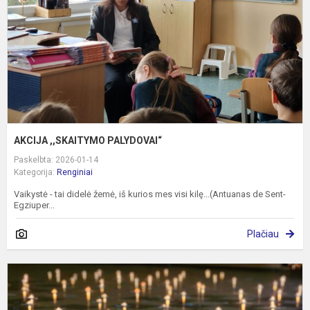
AKCIJA ,,SKAITYMO PALYDOVAI“
Paskelbta: 2026-01-14
Kategorija:
Renginiai
Vaikystė - tai didelė žemė, iš kurios mes visi kilę...(Antuanas de Sent-
Egziuper...
Plačiau
S
1
oj