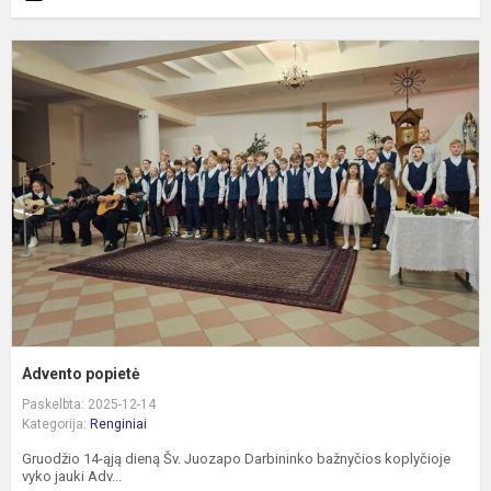
A
p
Advento popietė
Paskelbta: 2025-12-14
Kategorija:
Renginiai
Gruodžio 14-ąją dieną Šv. Juozapo Darbininko bažnyčios koplyčioje
vyko jauki Adv...