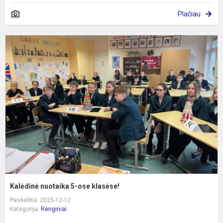
Plačiau
K
n
5
o
k
Kalėdinė nuotaika 5-ose klasėse!
Paskelbta: 2025-12-12
Kategorija:
Renginiai