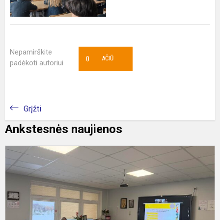
Nepamirškite
0
AČIŪ
padėkoti autoriui
Grįžti
Ankstesnės naujienos
V
1
oj
p
p
s