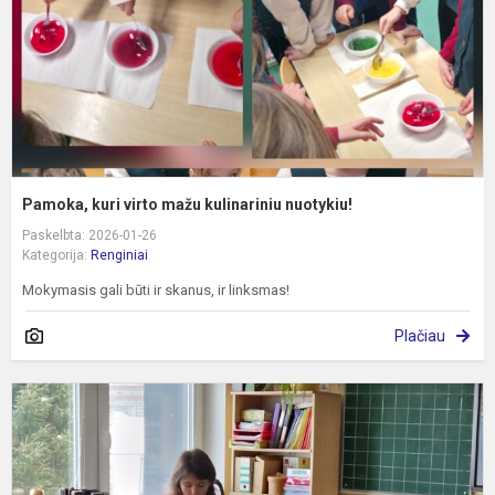
n
Pamoka, kuri virto mažu kulinariniu nuotykiu!
Paskelbta: 2026-01-26
Kategorija:
Renginiai
Mokymasis gali būti ir skanus, ir linksmas!
Plačiau
A
,
P