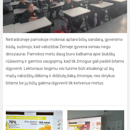
Netradicinėje pamokoje mokiniai aptarė bičių sandarą, gyvenimo
būdą, sužinojo, kad vabzdžiai Žemėje gyvena seniau negu
dinozaurai. Pamokos metu daug buvo kalbama apie šiukšlių
rūšiavimą ir gamtos saugojimą, kad tik žmogus gali padėti bitėms
išgyventi. Lektoriaus teigimu visi turime būti atsakingi už šių
mažų vabzdžių išlikimą ir didžiulę įtaką žmonijai, nes išnykus
bitėms be jų būtų galima išgyventi tik ketverius metus.