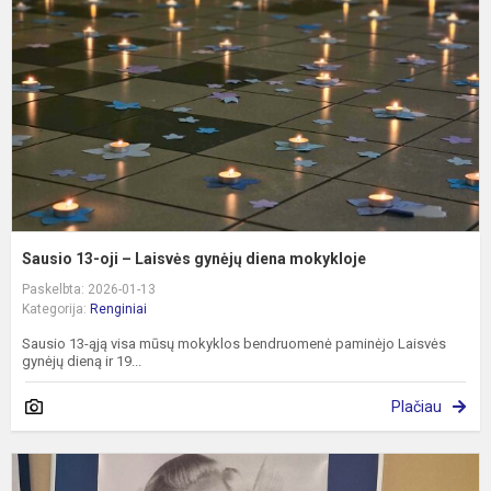
–
L
g
d
m
Sausio 13-oji – Laisvės gynėjų diena mokykloje
Paskelbta: 2026-01-13
Kategorija:
Renginiai
Sausio 13-ąją visa mūsų mokyklos bendruomenė paminėjo Laisvės
gynėjų dieną ir 19...
Plačiau
L
p