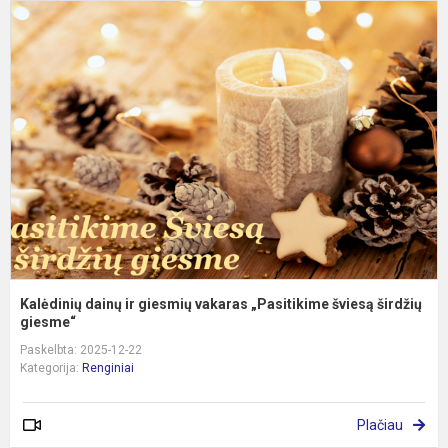
K
d
ir
g
v
„
š
ši
Kalėdinių dainų ir giesmių vakaras „Pasitikime šviesą širdžių
giesme“
Paskelbta: 2025-12-22
Kategorija:
Renginiai
Plačiau