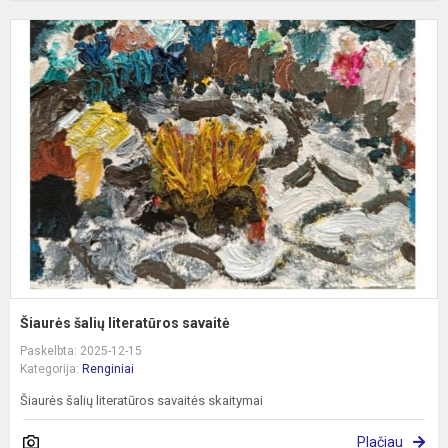
Š
š
l
s
Šiaurės šalių literatūros savaitė
Paskelbta: 2025-12-15
Kategorija:
Renginiai
Šiaurės šalių literatūros savaitės skaitymai
Plačiau