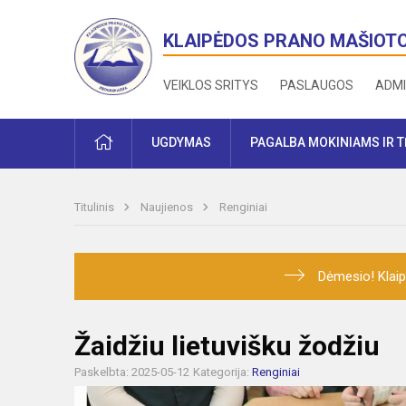
KLAIPĖDOS PRANO MAŠIOT
VEIKLOS SRITYS
PASLAUGOS
ADMI
PRADŽIA
UGDYMAS
PAGALBA MOKINIAMS IR 
Titulinis
Naujienos
Renginiai
Dėmesio! Klaip
Žaidžiu lietuvišku žodžiu
Paskelbta: 2025-05-12
Kategorija:
Renginiai