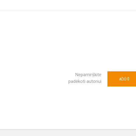
Nepamirškite
0
AČIŪ
padėkoti autoriui