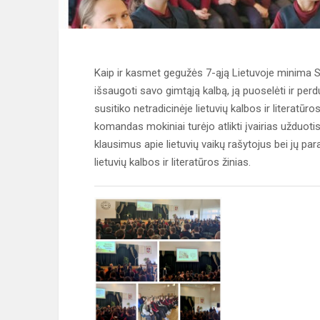
Kaip ir kasmet gegužės 7-ąją Lietuvoje minima S
išsaugoti savo gimtąją kalbą, ją puoselėti ir pe
susitiko netradicinėje lietuvių kalbos ir literatūro
komandas mokiniai turėjo atlikti įvairias užduotis
klausimus apie lietuvių vaikų rašytojus bei jų para
lietuvių kalbos ir literatūros žinias.