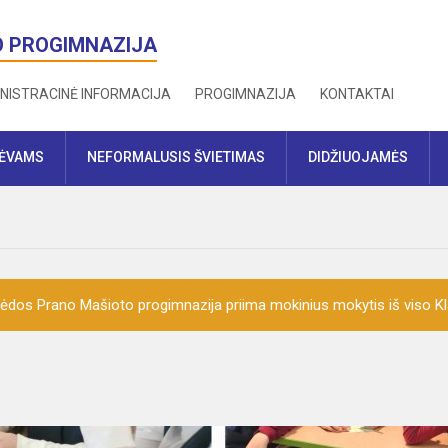
O PROGIMNAZIJA
NISTRACINĖ INFORMACIJA
PROGIMNAZIJA
KONTAKTAI
TĖVAMS
NEFORMALUSIS ŠVIETIMAS
DIDŽIUOJAMĖS
ėdos Prano Mašioto progimnazija priima mokinius mokytis iš viso K