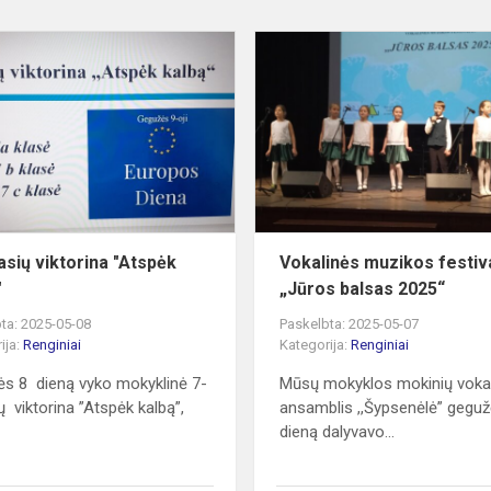
7-
ų
klasių
viktorina
"Atspėk
kalbą"
lasių viktorina "Atspėk
Vokalinės muzikos festiv
"
„Jūros balsas 2025“
ta: 2025-05-08
Paskelbta: 2025-05-07
ija:
Renginiai
Kategorija:
Renginiai
s 8 dieną vyko mokyklinė 7-
Mūsų mokyklos mokinių vokal
ų viktorina ”Atspėk kalbą”,
ansamblis ,,Šypsenėlė” geguž
dieną dalyvavo...