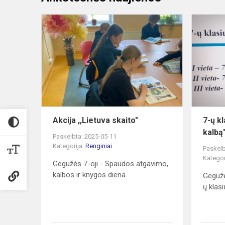
Akcija
,,Lietuva
skaito"
Akcija ,,Lietuva skaito"
7-ų k
kalbą
Paskelbta: 2025-05-11
Kategorija:
Renginiai
Paskelb
Kategor
Gegužės 7-oji - Spaudos atgavimo,
kalbos ir knygos diena.
Gegužė
ų klasi