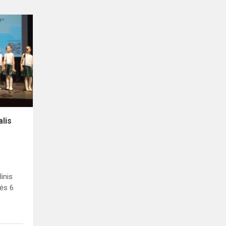
Vokalinės
muzikos
festivalis
„Jūros
balsas
2025“
alis
inis
ės 6