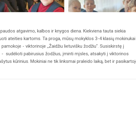
paudos atgavimo, kalbos ir knygos diena. Kiekviena tauta siekia
rduoti ateities kartoms. Ta proga, mūsų mokyklos 3-4 klasių mokinukai
s pamokoje - viktorinoje ,,Žaidžiu lietuvišku žodžiu". Susiskirstę į
 - sudėlioti pabirusius žodžius, įminti mįsles, atsakyti į viktorinos
šytus kūrinius. Mokiniai ne tik linksmai praleido laiką, bet ir pasikarto