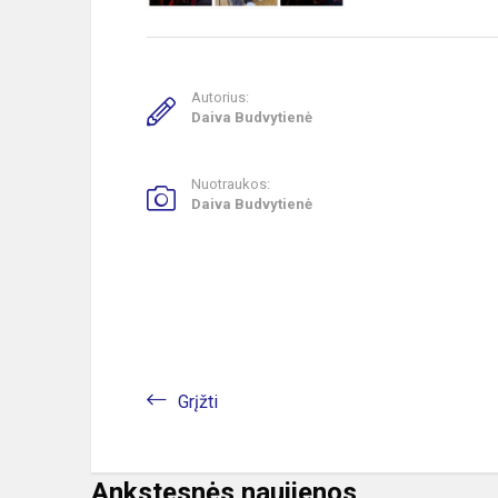
Autorius:
Daiva Budvytienė
Nuotraukos:
Daiva Budvytienė
Grįžti
Ankstesnės naujienos