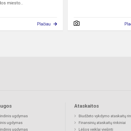
dos miesto...
Plačiau
Pla
augos
Ataskaitos
indinis ugdymas
Biudžeto vykdymo ataskaitų rin
inis ugdymas
Finansinių ataskaitų rinkiniai
indinis ugdymas
Lėšos veiklai viešinti