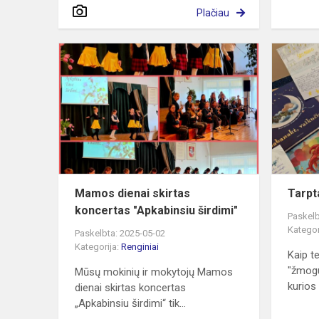
Plačiau
Mamos
dienai
skirtas
koncertas
"Apkabinsiu
širdimi"
Mamos dienai skirtas
Tarpt
koncertas "Apkabinsiu širdimi"
Paskelb
Kategor
Paskelbta: 2025-05-02
Kategorija:
Renginiai
Kaip t
"žmogu
Mūsų mokinių ir mokytojų Mamos
kurios
dienai skirtas koncertas
„Apkabinsiu širdimi“ tik...