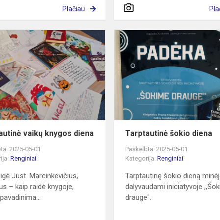
Plačiau
Pla
Tarptautinė
vaikų
knygos
diena
autinė vaikų knygos diena
Tarptautinė šokio diena
ta: 2025-05-01
Paskelbta: 2025-05-01
ija:
Renginiai
Kategorija:
Renginiai
eigė Just. Marcinkevičius,
Tarptautinę šokio dieną min
s – kaip raidė knygoje,
dalyvaudami iniciatyvoje ,,Šo
 pavadinima...
drauge".