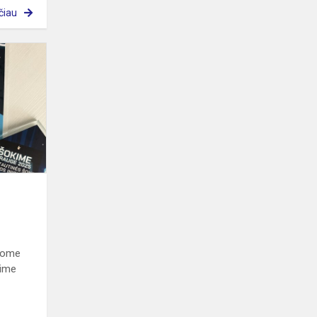
čiau
Tarptautinė
šokio
diena
ėjome
kime