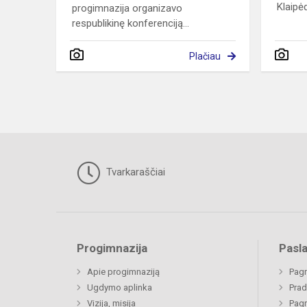
Klaipė
progimnazija organizavo
respublikinę konferenciją...
Plačiau
Tvarkaraščiai
Progimnazija
Pasl
Apie progimnaziją
Pagr
Ugdymo aplinka
Prad
Vizija, misija
Pagr