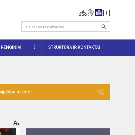
DAUGIAU
RENGINIAI
STRUKTŪRA IR KONTAKTAI
×
laipėdos miesto!