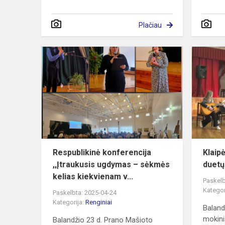
Plačiau
Respublikin
konferencija
,,Įtraukusis
ugdymas
–
sėkmės
kel...
Respublikinė konferencija
Klaip
,,Įtraukusis ugdymas – sėkmės
duetų
kelias kiekvienam v...
Paskelb
Kategor
Paskelbta: 2025-04-24
Kategorija:
Renginiai
Baland
mokini
Balandžio 23 d. Prano Mašioto