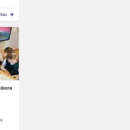
čiau
Tarptautinė
vaikų
knygos
diena
 diena
ną