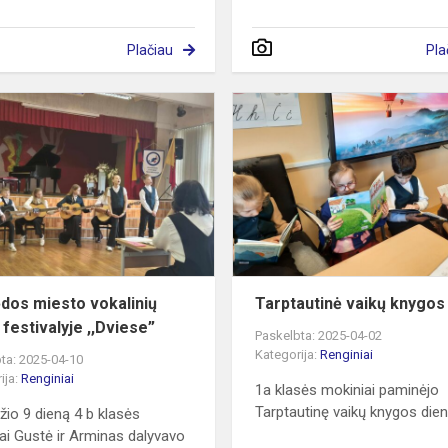
Plačiau
Pla
ė
Klaipėdos
miesto
vokalinių
duetų
festivalyje
,,Dviese”
ėdos miesto vokalinių
Tarptautinė vaikų knygos
 festivalyje ,,Dviese”
Paskelbta: 2025-04-02
Kategorija:
Renginiai
ta: 2025-04-10
ija:
Renginiai
1a klasės mokiniai paminėjo
Tarptautinę vaikų knygos die
žio 9 dieną 4 b klasės
ai Gustė ir Arminas dalyvavo