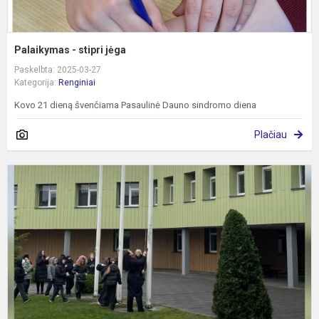
Palaikymas - stipri jėga
Paskelbta: 2025-03-27
Kategorija:
Renginiai
Kovo 21 dieną švenčiama Pasaulinė Dauno sindromo diena
Plačiau
Ž
d