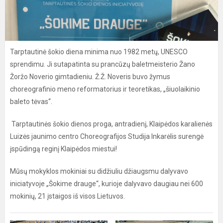
Tarptautinė šokio diena minima nuo 1982 metų, UNESCO
sprendimu. Ji sutapatinta su prancūzų baletmeisterio Žano
Žoržo Noverio gimtadieniu. Ž.Ž. Noveris buvo žymus
choreografinio meno reformatorius ir teoretikas, „šiuolaikinio
baleto tėvas“.
Tarptautinės šokio dienos proga, antradienį, Klaipėdos karalienės
Luizės jaunimo centro Choreografijos Studija Inkarėlis surengė
įspūdingą reginį Klaipėdos miestui!
Mūsų mokyklos mokiniai su didžiuliu džiaugsmu dalyvavo
iniciatyvoje „Šokime drauge“, kurioje dalyvavo daugiau nei 600
mokinių, 21 įstaigos iš visos Lietuvos.