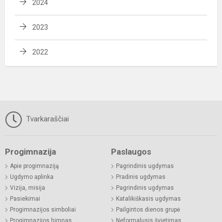
2024
2023
2022
Tvarkaraščiai
Progimnazija
Paslaugos
Apie progimnaziją
Pagrindinis ugdymas
Ugdymo aplinka
Pradinis ugdymas
Vizija, misija
Pagrindinis ugdymas
Pasiekimai
Katalikiškasis ugdymas
Progimnazijos simboliai
Pailgintos dienos grupė
Progimnazijos himnas
Neformalusis švietimas