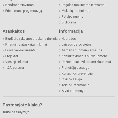
Bendradarbiavimas
Pagalba mokiniams ir tėvams
Priėmimas į progimnaziją
Mokinių maitinimas
Patalpų nuoma
Biblioteka
Ataskaitos
Informacija
Biudžeto vykdymo ataskaitų rinkiniai
Nuorodos
Finansinių ataskaitų rinkiniai
Laisvos darbo vietos
Lėšos veiklai viešinti
Asmens duomenų apsauga
Projektai
Konsultavimasis su visuomene
Viešieji pirkimai
Dažniausiai užduodami klausimai
1,2% parama
Pranešėjų apsauga
Korupcijos prevencija
Civilinė sauga
Teisinė informacija
Atviri duomenys
Pastebėjote klaidų?
Turite pasiūlymų?