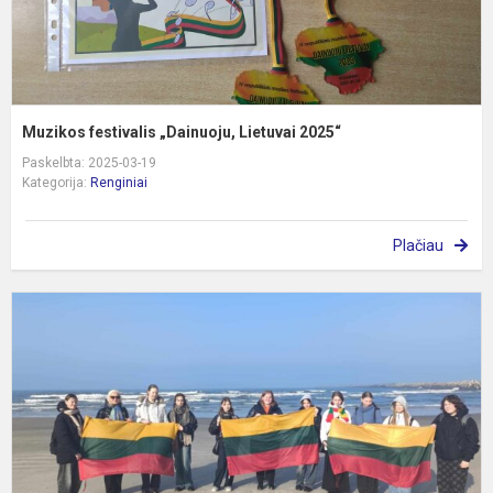
Muzikos festivalis „Dainuoju, Lietuvai 2025“
Paskelbta: 2025-03-19
Kategorija:
Renginiai
Plačiau
P
ž
s
p
K
1
d