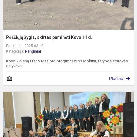
Pėščiųjų žygis, skirtas paminėti Kovo 11 d.
Paskelbta: 2025-03-10
Kategorija:
Renginiai
Kovo 7 dieną Prano Mašioto progimnazijos Mokinių tarybos atstovės
dalyvavo
Plačiau
M
f
„
v