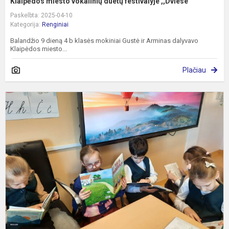
Klaipėdos miesto vokalinių duetų festivalyje ,,Dviese”
Paskelbta: 2025-04-10
Kategorija:
Renginiai
Balandžio 9 dieną 4 b klasės mokiniai Gustė ir Arminas dalyvavo
Klaipėdos miesto...
Plačiau
T
v
k
d