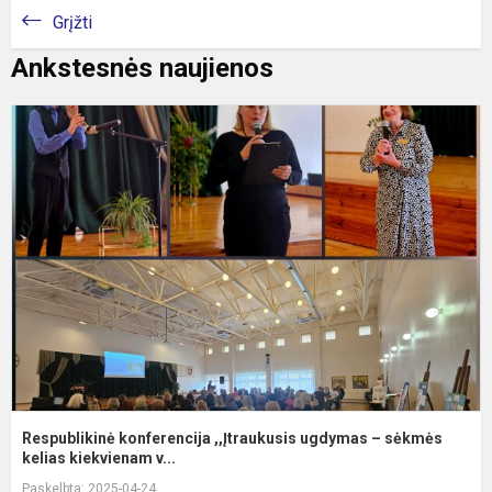
Grįžti
Ankstesnės naujienos
R
k
,
u
–
s
ke
Respublikinė konferencija ,,Įtraukusis ugdymas – sėkmės
kelias kiekvienam v...
Paskelbta: 2025-04-24