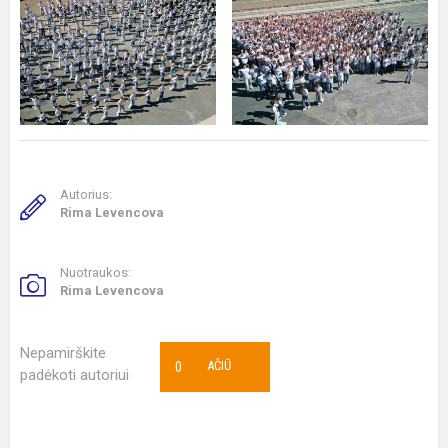
Autorius:
Rima Levencova
Nuotraukos:
Rima Levencova
Nepamirškite
0
AČIŪ
padėkoti autoriui