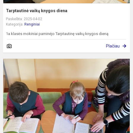
Tarptautinė vaikų knygos diena
Paskelbta: 2025-04-02
Kategorija:
Renginiai
1a klasės mokiniai paminėjo Tarptautinę vaikų knygos dieną
Plačiau
T
v
k
d