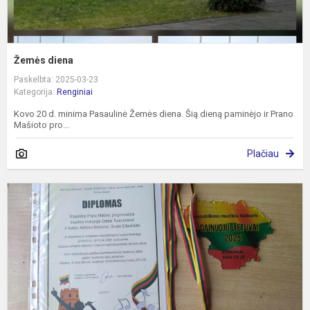
Žemės diena
Paskelbta: 2025-03-23
Kategorija:
Renginiai
Kovo 20 d. minima Pasaulinė Žemės diena. Šią dieną paminėjo ir Prano
Mašioto pro...
Plačiau
M
f
„
L
2