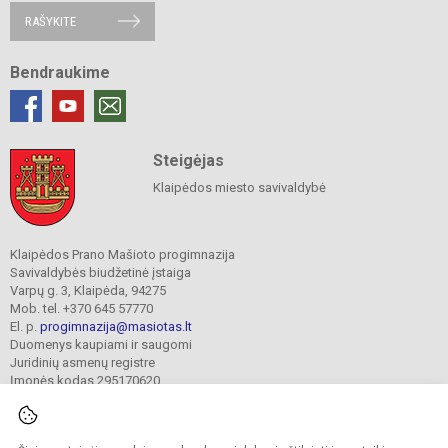
RAŠYKITE
Bendraukime
Steigėjas
Klaipėdos miesto savivaldybė
Klaipėdos Prano Mašioto progimnazija
Savivaldybės biudžetinė įstaiga
Varpų g. 3, Klaipėda, 94275
Mob. tel. +370 645 57770
El. p.
progimnazija@masiotas.lt
Duomenys kaupiami ir saugomi
Juridinių asmenų registre
Įmonės kodas 295170620