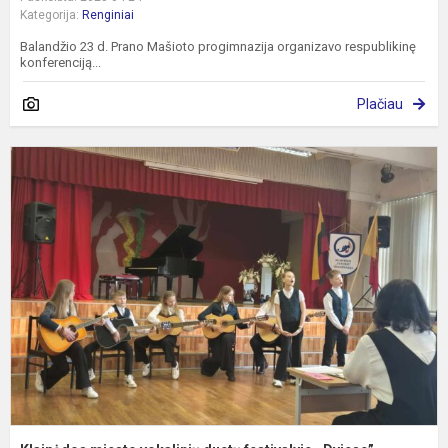
Kategorija:
Renginiai
Balandžio 23 d. Prano Mašioto progimnazija organizavo respublikinę
konferenciją...
Plačiau
K
m
v
d
f
,