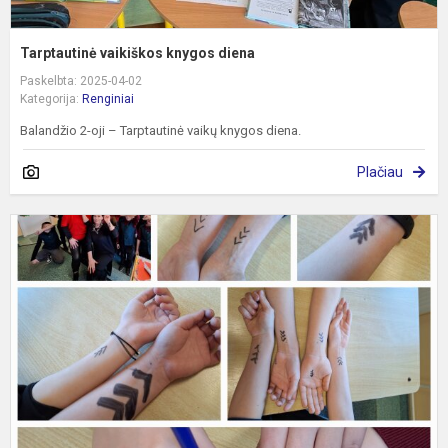
Tarptautinė vaikiškos knygos diena
Paskelbta: 2025-04-02
Kategorija:
Renginiai
Balandžio 2-oji – Tarptautinė vaikų knygos diena.
Plačiau
P
-
s
j