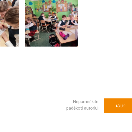
Nepamirškite
0
AČIŪ
padėkoti autoriui