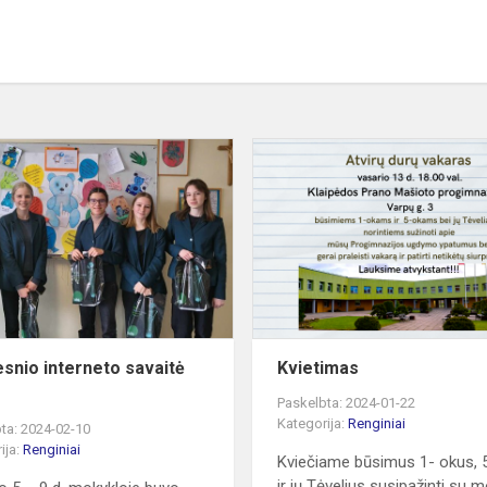
Saugesnio
interneto
savaitė
2024
snio interneto savaitė
Kvietimas
Paskelbta: 2024-01-22
Kategorija:
Renginiai
ta: 2024-02-10
ija:
Renginiai
Kviečiame būsimus 1- okus, 
ir jų Tėvelius susipažinti su m