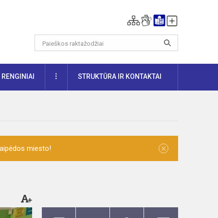
DAUGIAU
RENGINIAI
STRUKTŪRA IR KONTAKTAI
×
laipėdos miesto!