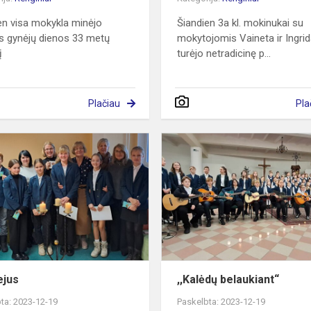
en visa mokykla minėjo
Šiandien 3a kl. mokinukai su
s gynėjų dienos 33 metų
mokytojomis Vaineta ir Ingri
į
turėjo netradicinę p...
Plačiau
Pla
Jubiliejus
ejus
,,Kalėdų belaukiant“
ta: 2023-12-19
Paskelbta: 2023-12-19