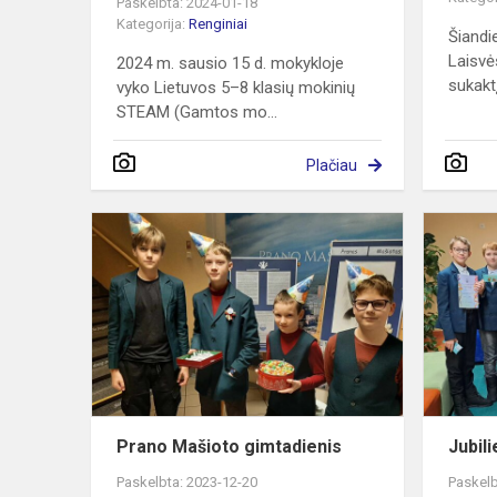
Paskelbta: 2024-01-18
Kategorija:
Renginiai
Šiandi
Laisvė
2024 m. sausio 15 d. mokykloje
sukakt
vyko Lietuvos 5–8 klasių mokinių
STEAM (Gamtos mo...
Plačiau
Prano
Mašioto
gimtadienis
Prano Mašioto gimtadienis
Jubili
Paskelbta: 2023-12-20
Paskelb