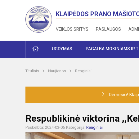
KLAIPĖDOS PRANO MAŠIOT
VEIKLOS SRITYS
PASLAUGOS
ADMI
PRADŽIA
UGDYMAS
PAGALBA MOKINIAMS IR 
Titulinis
Naujienos
Renginiai
Dėmesio! Klaip
Respublikinė viktorina ,,Kel
Paskelbta: 2024-03-06
Kategorija:
Renginiai