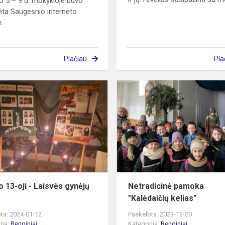
o 5 – 9 d. mokykloje buvo
ta Saugesnio interneto
.
Plačiau
Pla
Sausio
13-
oji
-
Laisvės
gynėjų
diena
o 13-oji - Laisvės gynėjų
Netradicinė pamoka
"Kalėdaičių kelias"
ta: 2024-01-12
Paskelbta: 2023-12-20
ija:
Renginiai
Kategorija:
Renginiai