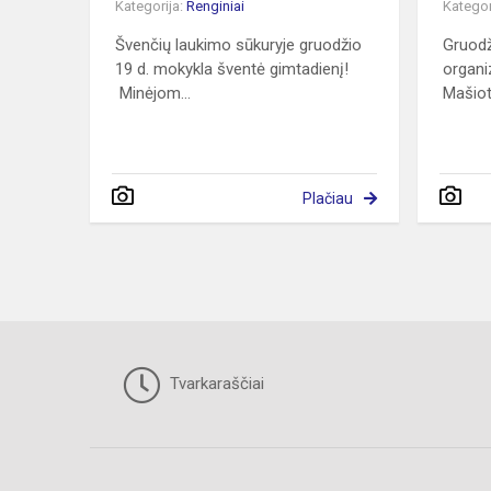
Kategorija:
Renginiai
Kategor
Švenčių laukimo sūkuryje gruodžio
Gruodž
19 d. mokykla šventė gimtadienį!
organi
Minėjom...
Mašioto
Plačiau
Tvarkaraščiai