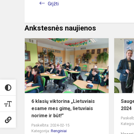
Grįžti
Ankstesnės naujienos
6
klasių
viktorina
„Lietuviais
esame
mes
gimę,
lietuviais
n...
6 klasių viktorina „Lietuviais
Sauge
esame mes gimę, lietuviais
2024
norime ir būt!”
Paskelb
Kategor
Paskelbta: 2024-02-15
Kategorija:
Renginiai