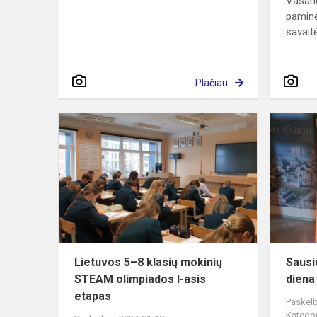
Vasari
paminė
savaitė
Plačiau
Lietuvos
5–
8
klasių
mokinių
STEAM
olimpiados
I-
asis
Lietuvos 5–8 klasių mokinių
Sausi
etapas
STEAM olimpiados I-asis
diena
etapas
Paskelb
Kategor