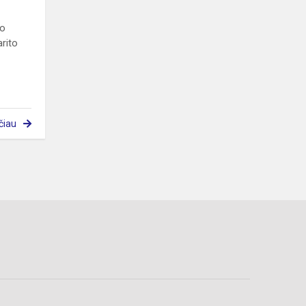
po
rito
čiau