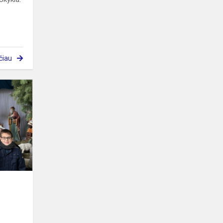
čiau
Netradicinė
pamoka
"Kalėdaičių
kelias"