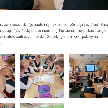
lyvavo respublikinėje nuotolinėje viktorinoje ,,Keliauju į svečius“. Sm
 ir pasiginčyti, išsakyti savo nuomonę. Kiekvienas mokinukas stengės
i ir atstovauti savo mokyklą. Su dėkingumu ir vaikų palaikymu
da.