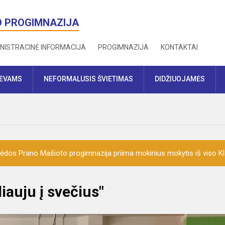
O PROGIMNAZIJA
NISTRACINĖ INFORMACIJA
PROGIMNAZIJA
KONTAKTAI
TĖVAMS
NEFORMALUSIS ŠVIETIMAS
DIDŽIUOJAMĖS
ėdos Prano Mašioto progimnazija priima mokinius mokytis iš viso K
iauju į svečius"