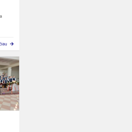
da
čiau
,,Kalėdų
belaukiant“