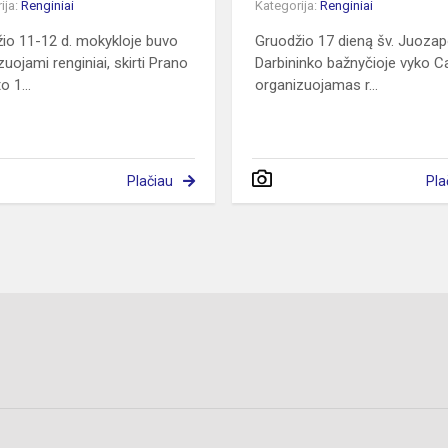
ija:
Renginiai
Kategorija:
Renginiai
io 11-12 d. mokykloje buvo
Gruodžio 17 dieną šv. Juoza
zuojami renginiai, skirti Prano
Darbininko bažnyčioje vyko Ca
 1...
organizuojamas r...
Plačiau
Pla