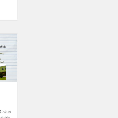
Kvietimas
5-okus
okykla.