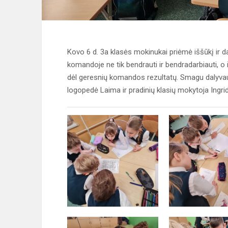
Kovo 6 d. 3a klasės mokinukai priėmė iššūkį ir da
komandoje ne tik bendrauti ir bendradarbiauti, o
dėl geresnių komandos rezultatų. Smagu dalyvaut
logopedė Laima ir pradinių klasių mokytoja Ingri