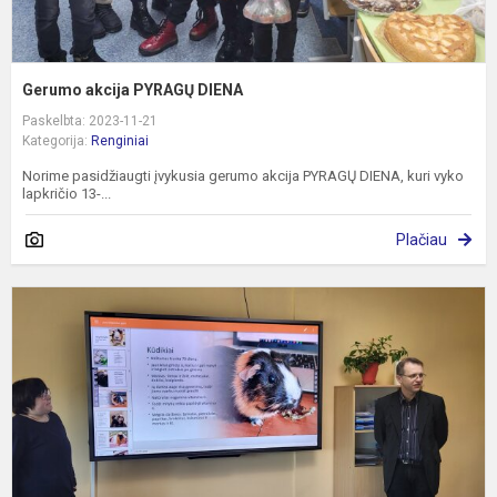
Gerumo akcija PYRAGŲ DIENA
Paskelbta: 2023-11-21
Kategorija:
Renginiai
Norime pasidžiaugti įvykusia gerumo akcija PYRAGŲ DIENA, kuri vyko
lapkričio 13-...
Plačiau
K
v
k