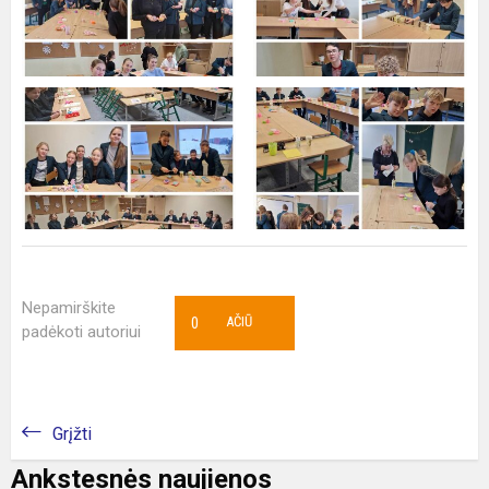
Nepamirškite
0
AČIŪ
padėkoti autoriui
Grįžti
Ankstesnės naujienos