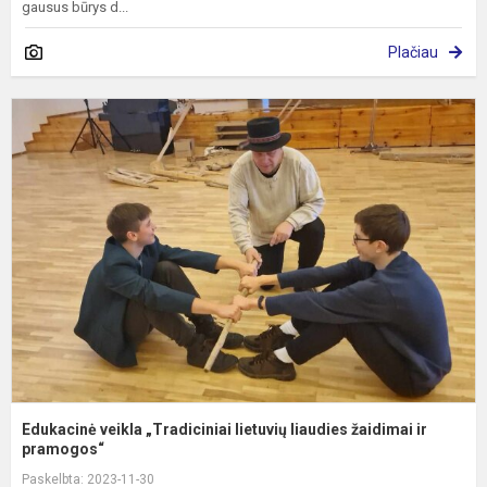
gausus būrys d...
Plačiau
E
v
„
l
l
ž
ir.
Edukacinė veikla „Tradiciniai lietuvių liaudies žaidimai ir
pramogos“
Paskelbta: 2023-11-30