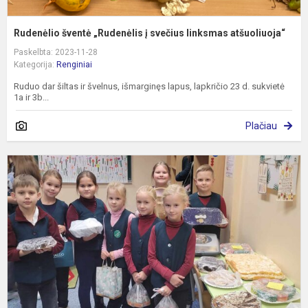
Rudenėlio šventė „Rudenėlis į svečius linksmas atšuoliuoja“
Paskelbta: 2023-11-28
Kategorija:
Renginiai
Ruduo dar šiltas ir švelnus, išmarginęs lapus, lapkričio 23 d. sukvietė
1a ir 3b...
Plačiau
G
a
P
D