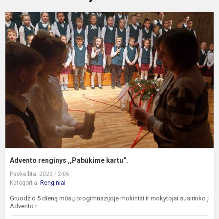
A
r
,
k
Advento renginys ,,Pabūkime kartu“.
Paskelbta: 2023-12-06
Kategorija:
Renginiai
Gruodžio 5 dieną mūsų progimnazijoje mokiniai ir mokytojai susirinko į
Advento r...