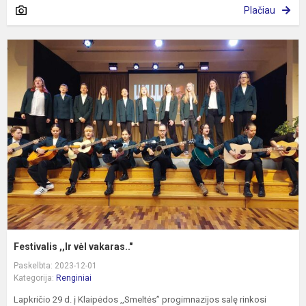
Plačiau
F
,,
v
v
Festivalis ,,Ir vėl vakaras.."
Paskelbta: 2023-12-01
Kategorija:
Renginiai
Lapkričio 29 d. į Klaipėdos ,,Smeltės” progimnazijos salę rinkosi