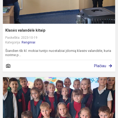
Klasės valandėlė kitaip
Paskelbta: 2023-10-19
Kategorija:
Renginiai
Šiandien 6b kl. mokiai turėjo nuostabiai įdomią klasės valandėle, kuria
norime p...
Plačiau
A
v