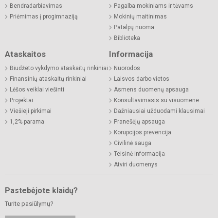
Bendradarbiavimas
Pagalba mokiniams ir tėvams
Priėmimas į progimnaziją
Mokinių maitinimas
Patalpų nuoma
Biblioteka
Ataskaitos
Informacija
Biudžeto vykdymo ataskaitų rinkiniai
Nuorodos
Finansinių ataskaitų rinkiniai
Laisvos darbo vietos
Lėšos veiklai viešinti
Asmens duomenų apsauga
Projektai
Konsultavimasis su visuomene
Viešieji pirkimai
Dažniausiai užduodami klausimai
1,2% parama
Pranešėjų apsauga
Korupcijos prevencija
Civilinė sauga
Teisinė informacija
Atviri duomenys
Pastebėjote klaidų?
Turite pasiūlymų?