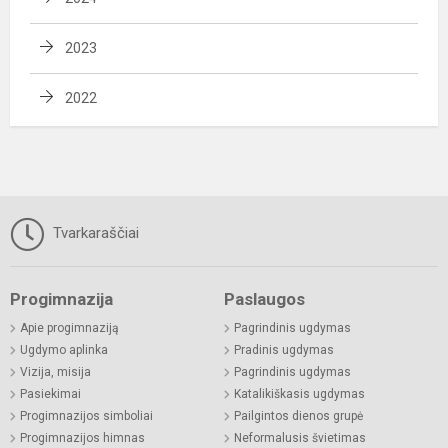
2023
2022
Tvarkaraščiai
Progimnazija
Paslaugos
Apie progimnaziją
Pagrindinis ugdymas
Ugdymo aplinka
Pradinis ugdymas
Vizija, misija
Pagrindinis ugdymas
Pasiekimai
Katalikiškasis ugdymas
Progimnazijos simboliai
Pailgintos dienos grupė
Progimnazijos himnas
Neformalusis švietimas