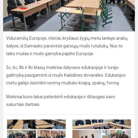
Viduramžių Europoje, riteriai, kryžiaus žygių metu lankęsi arabų
šalyse, iš Damasko parsivežė garsiųjų muilo rutuliukų. Nuo to
laiko muilas ir muilo gamyba paplito Europoje.
5c, 6c, 8b ir 8c klasių mokiniai dalyvavo edukacijoje ir turėjo
galimybę pasigaminti iš muilo Kalėdines dovanėles. Edukacijos
metu galėjo išsirinkti norimą muiliuko kvapą, spalvą, formą.
Mokiniai buvo labai patenkinti edukacija ir džiaugėsi savo
sukurtais darbais.