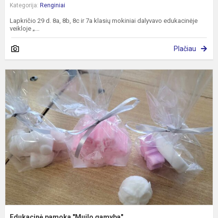
Kategorija:
Renginiai
Lapkričio 29 d. 8a, 8b, 8c ir 7a klasių mokiniai dalyvavo edukacinėje
veikloje „...
Plačiau
E
p
"
g
Edukacinė pamoka "Muilo gamyba"