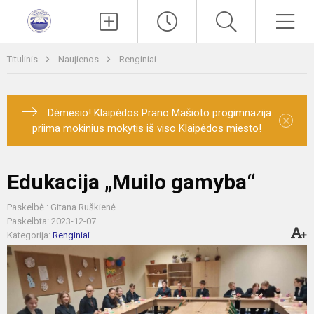
Paieška
Men
Titulinis
Naujienos
Renginiai
Dėmesio! Klaipėdos Prano Mašioto progimnazija
×
priima mokinius mokytis iš viso Klaipėdos miesto!
Edukacija „Muilo gamyba“
Paskelbė : Gitana Ruškienė
Paskelbta: 2023-12-07
Kategorija:
Renginiai