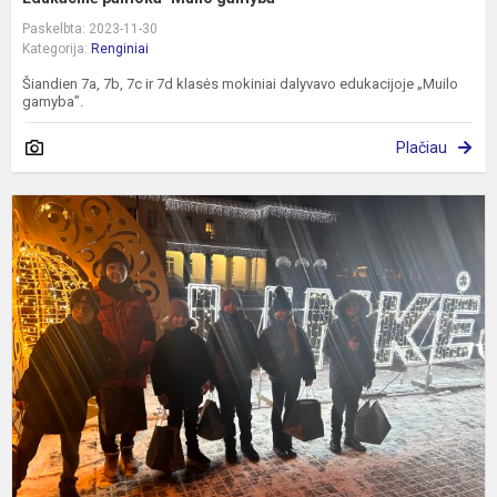
Paskelbta: 2023-11-30
Kategorija:
Renginiai
Šiandien 7a, 7b, 7c ir 7d klasės mokiniai dalyvavo edukacijoje „Muilo
gamyba”.
Plačiau
K
e
į
š
P