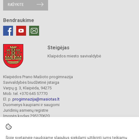
RAŠYKITE
Bendraukime
Steigėjas
Klaipėdos miesto savivaldybė
Klaipėdos Prano Mašioto progimnazija
Savivaldybės biudžetinė įstaiga
Varpų g. 3, Klaipėda, 94275
Mob. tel. +370 645 57770
El. p.
progimnazija@masiotas.lt
Duomenys kaupiami ir saugomi
Juridinių asmenų registre
Įmonės kodas 295170620
Šioje svetainėje naudojame slapukus siekdami užtikrinti jums teikiamų
© 2022. Klaipėdos Prano Mašioto progimnazija. Visos teisės saugomos.