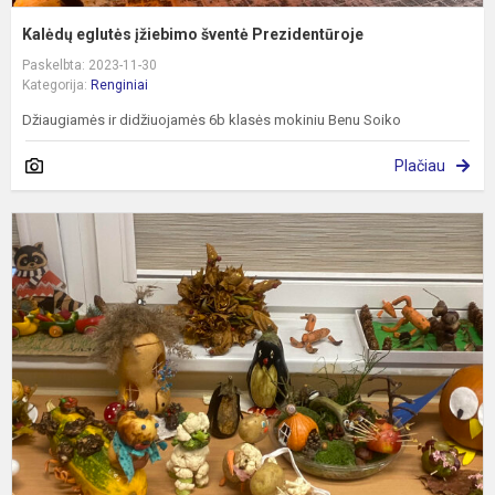
Kalėdų eglutės įžiebimo šventė Prezidentūroje
Paskelbta: 2023-11-30
Kategorija:
Renginiai
Džiaugiamės ir didžiuojamės 6b klasės mokiniu Benu Soiko
Plačiau
R
š
„
į
s
l
a