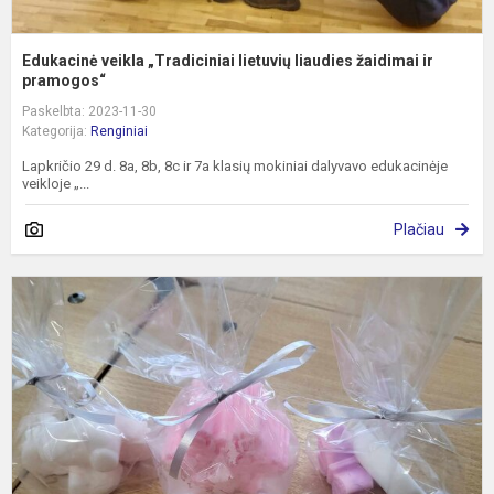
Edukacinė veikla „Tradiciniai lietuvių liaudies žaidimai ir
pramogos“
Paskelbta: 2023-11-30
Kategorija:
Renginiai
Lapkričio 29 d. 8a, 8b, 8c ir 7a klasių mokiniai dalyvavo edukacinėje
veikloje „...
Plačiau
E
p
"
g