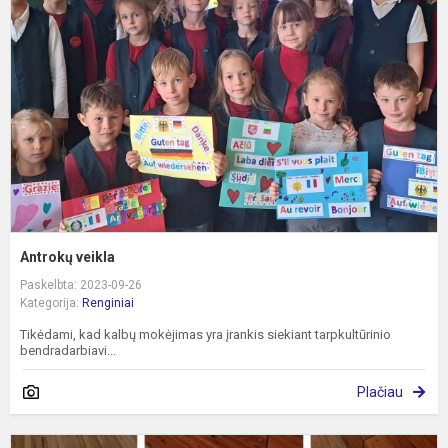
Antrokų veikla
Paskelbta: 2023-09-26
Kategorija:
Renginiai
Tikėdami, kad kalbų mokėjimas yra įrankis siekiant tarpkultūrinio
bendradarbiavi...
Plačiau
R