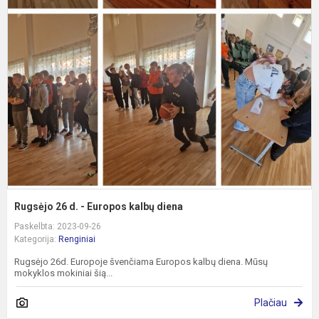
2
d
-
E
k
d
Rugsėjo 26 d. - Europos kalbų diena
Paskelbta: 2023-09-26
Kategorija:
Renginiai
Rugsėjo 26d. Europoje švenčiama Europos kalbų diena. Mūsų
mokyklos mokiniai šią...
Plačiau