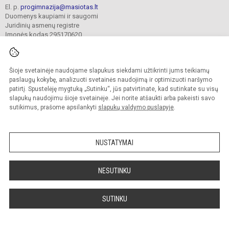
El. p.
progimnazija@masiotas.lt
Duomenys kaupiami ir saugomi
Juridinių asmenų registre
Įmonės kodas 295170620
Šioje svetainėje naudojame slapukus siekdami užtikrinti jums teikiamų
© 2022. Klaipėdos Prano Mašioto progimnazija. Visos teisės saugomos.
Kopijuoti turinį be raštiško įstaigos administracijos sutikimo griežtai draudžiama.
paslaugų kokybę, analizuoti svetainės naudojimą ir optimizuoti naršymo
patirtį. Spustelėję mygtuką „Sutinku“, jūs patvirtinate, kad sutinkate su visų
Prieinamumo paraiška
Slapukų valdymas
slapukų naudojimu šioje svetainėje. Jei norite atšaukti arba pakeisti savo
sutikimus, prašome apsilankyti
slapukų valdymo puslapyje
.
Sumanus būdas atnaujinti
mokyklos interneto
svetainę
NUSTATYMAI
NESUTINKU
SUTINKU