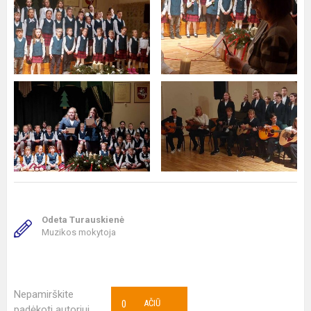
Odeta Turauskienė
Muzikos mokytoja
Nepamirškite
0
AČIŪ
padėkoti autoriui