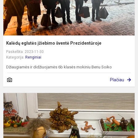
Kalėdų eglutės įžiebimo šventė Prezidentūroje
Paskelbta: 2023-11-30
Kategorija:
Renginiai
Džiaugiamės ir didžiuojamės 6b klasės mokiniu Benu Soiko
Plačiau
R
š
„
į
s
l