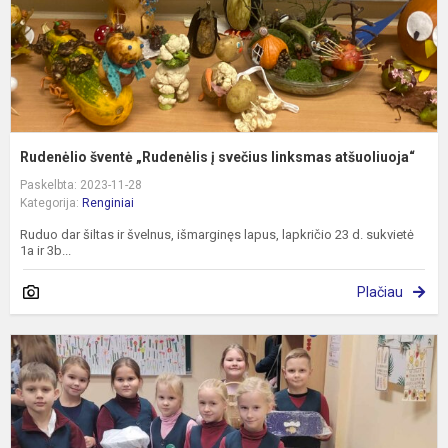
a
Rudenėlio šventė „Rudenėlis į svečius linksmas atšuoliuoja“
Paskelbta: 2023-11-28
Kategorija:
Renginiai
Ruduo dar šiltas ir švelnus, išmarginęs lapus, lapkričio 23 d. sukvietė
1a ir 3b...
Plačiau
G
a
P
D