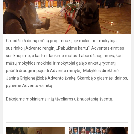
Gruodžio 5 dieną mūsų progimnazijoje mokiniai ir mokytojai
susirinko į Advento renginį ,,Pabūkime kartu“. Adventas-rimties
susikaupimo, o kartu ir laukimo matas. Labai džiaugiamės, kad
mūsų mokyklos mokiniai ir mokytojai galėjo ankstų rytmetį
pabūti drauge ir pajusti Advento ramybę. Mokyklos direktorė
Janina Grigienė įžiebė Advento žvakę. Skambėjo giesmės, dainos,
pynėme Advento vainiką.
Dėkojame mokiniams ir jų tėveliams už nuostabią šventę.