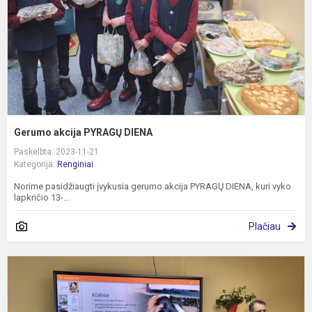
Gerumo akcija PYRAGŲ DIENA
Paskelbta: 2023-11-21
Kategorija:
Renginiai
Norime pasidžiaugti įvykusia gerumo akcija PYRAGŲ DIENA, kuri vyko
lapkričio 13-...
Plačiau
K
v
k