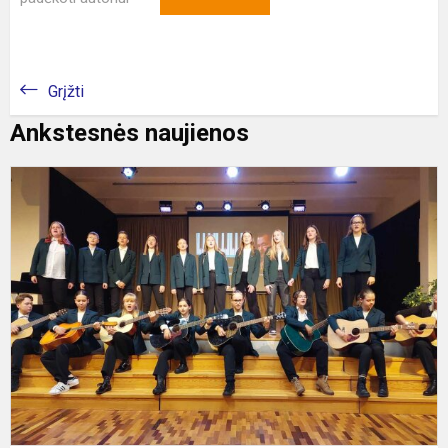
Grįžti
Ankstesnės naujienos
F
,,
v
v