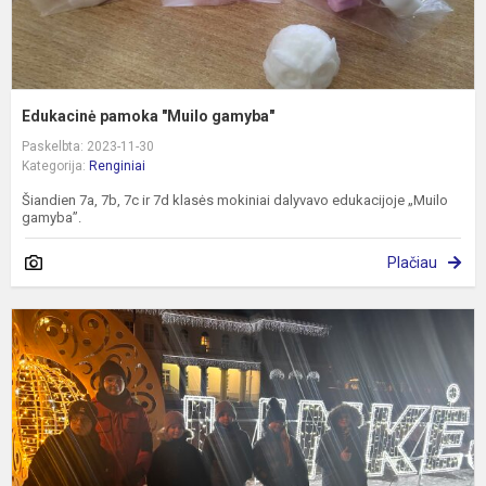
Edukacinė pamoka "Muilo gamyba"
Paskelbta: 2023-11-30
Kategorija:
Renginiai
Šiandien 7a, 7b, 7c ir 7d klasės mokiniai dalyvavo edukacijoje „Muilo
gamyba”.
Plačiau
K
e
į
š
P