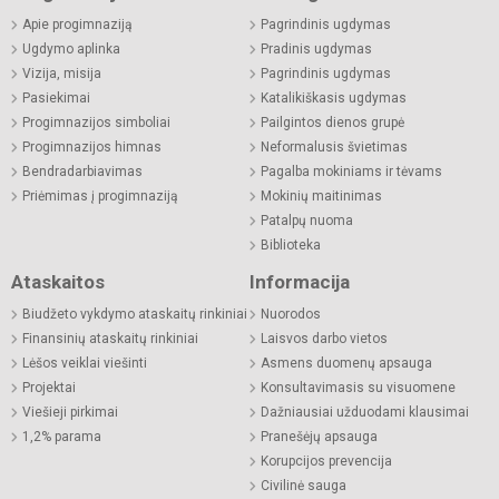
Apie progimnaziją
Pagrindinis ugdymas
Ugdymo aplinka
Pradinis ugdymas
Vizija, misija
Pagrindinis ugdymas
Pasiekimai
Katalikiškasis ugdymas
Progimnazijos simboliai
Pailgintos dienos grupė
Progimnazijos himnas
Neformalusis švietimas
Bendradarbiavimas
Pagalba mokiniams ir tėvams
Priėmimas į progimnaziją
Mokinių maitinimas
Patalpų nuoma
Biblioteka
Ataskaitos
Informacija
Biudžeto vykdymo ataskaitų rinkiniai
Nuorodos
Finansinių ataskaitų rinkiniai
Laisvos darbo vietos
Lėšos veiklai viešinti
Asmens duomenų apsauga
Projektai
Konsultavimasis su visuomene
Viešieji pirkimai
Dažniausiai užduodami klausimai
1,2% parama
Pranešėjų apsauga
Korupcijos prevencija
Civilinė sauga