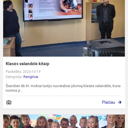
Klasės valandėlė kitaip
Paskelbta: 2023-10-19
Kategorija:
Renginiai
Šiandien 6b kl. mokiai turėjo nuostabiai įdomią klasės valandėle, kuria
norime p...
Plačiau
A
v