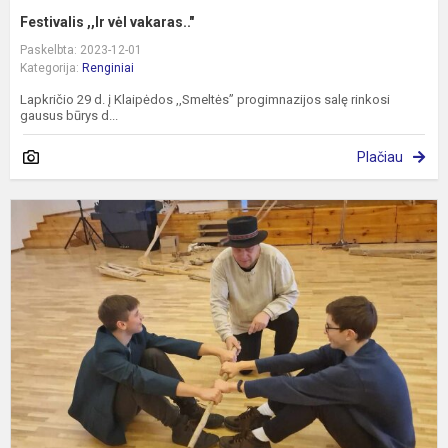
Festivalis ,,Ir vėl vakaras.."
Paskelbta: 2023-12-01
Kategorija:
Renginiai
Lapkričio 29 d. į Klaipėdos ,,Smeltės” progimnazijos salę rinkosi
gausus būrys d...
Plačiau
E
v
„
l
l
ž
ir.