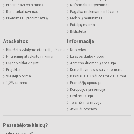
Progimnazijos himnas
Neformalusis švietimas
Bendradarbiavimas
Pagalba mokiniams ir tėvams
Priėmimas į progimnaziją
Mokinių maitinimas
Patalpų nuoma
Biblioteka
Ataskaitos
Informacija
Biudžeto vykdymo ataskaitų rinkiniai
Nuorodos
Finansinių ataskaitų rinkiniai
Laisvos darbo vietos
Lėšos veiklai viešinti
Asmens duomenų apsauga
Projektai
Konsultavimasis su visuomene
Viešieji pirkimai
Dažniausiai užduodami klausimai
1,2% parama
Pranešėjų apsauga
Korupcijos prevencija
Civilinė sauga
Teisinė informacija
Atviri duomenys
Pastebėjote klaidų?
Turite pasiūlymų?