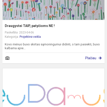
Draugystei TAIP, patyčioms NE !
Paskelbta: 2023-04-06
Kategorija:
Projektinė veikla
Kovo mėnuo buvo skirtas sąmoningumui didinti, o tam pasiekti, buvo
kalbama apie...
Plačiau
E
–
E
m
d
m