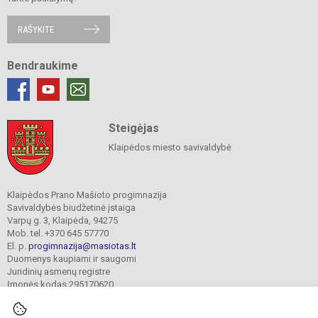
RAŠYKITE
Bendraukime
Steigėjas
Klaipėdos miesto savivaldybė
Klaipėdos Prano Mašioto progimnazija
Savivaldybės biudžetinė įstaiga
Varpų g. 3, Klaipėda, 94275
Mob. tel. +370 645 57770
El. p.
progimnazija@masiotas.lt
Duomenys kaupiami ir saugomi
Juridinių asmenų registre
Įmonės kodas 295170620