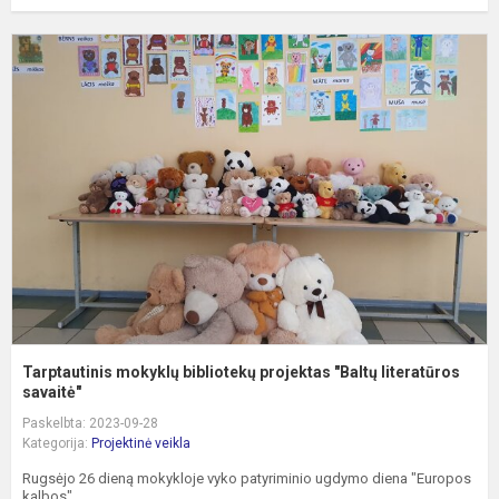
T
m
b
p
"
l
Tarptautinis mokyklų bibliotekų projektas "Baltų literatūros
savaitė"
Paskelbta: 2023-09-28
Kategorija:
Projektinė veikla
Rugsėjo 26 dieną mokykloje vyko patyriminio ugdymo diena "Europos
kalbos".