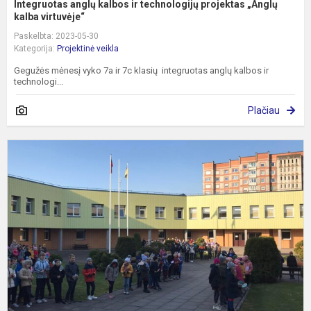
Integruotas anglų kalbos ir technologijų projektas „Anglų
kalba virtuvėje“
Paskelbta: 2023-05-30
Kategorija:
Projektinė veikla
Gegužės mėnesį vyko 7a ir 7c klasių integruotas anglų kalbos ir
technologi...
Plačiau
P
1
4
k
S
v
,
M
–
už