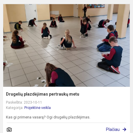
D
p
p
m
Drugelių plazdėjimas pertraukų metu
Paskelbta: 2023-10-11
Kategorija:
Projektinė veikla
Kas gi primena vasarą? Ogi drugelių plazdėjimas.
Plačiau