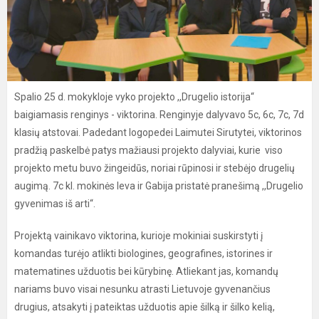
Spalio 25 d. mokykloje vyko projekto ,,Drugelio istorija“
baigiamasis renginys - viktorina. Renginyje dalyvavo 5c, 6c, 7c, 7d
klasių atstovai. Padedant logopedei Laimutei Sirutytei, viktorinos
pradžią paskelbė patys mažiausi projekto dalyviai, kurie viso
projekto metu buvo žingeidūs, noriai rūpinosi ir stebėjo drugelių
augimą. 7c kl. mokinės Ieva ir Gabija pristatė pranešimą ,,Drugelio
gyvenimas iš arti“.
Projektą vainikavo viktorina, kurioje mokiniai suskirstyti į
komandas turėjo atlikti biologines, geografines, istorines ir
matematines užduotis bei kūrybinę. Atliekant jas, komandų
nariams buvo visai nesunku atrasti Lietuvoje gyvenančius
drugius, atsakyti į pateiktas užduotis apie šilką ir šilko kelią,