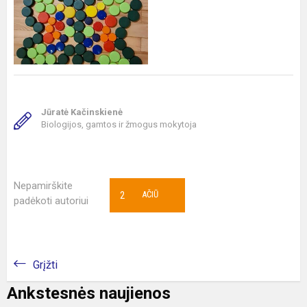
Jūratė Kačinskienė
Biologijos, gamtos ir žmogus mokytoja
Nepamirškite
2
AČIŪ
padėkoti autoriui
Grįžti
Ankstesnės naujienos