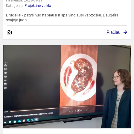
Paskelbta: 2023-09-21
Kategorija:
Projektinė veikla
Drugeliai - patys nuostabiausi ir spalvingiausi vabzdžiai. Daugelis
svajoja juos...
Plačiau
I
a
k
ir
t
p
„
k.