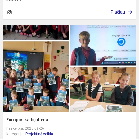
Plačiau
E
k
d
Europos kalbų diena
Paskelbta: 2023-09-26
Kategorija:
Projektinė veikla