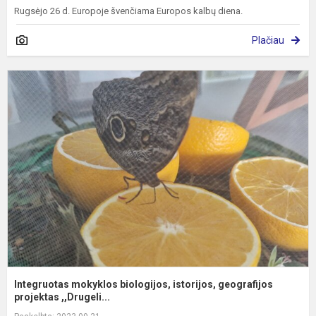
Rugsėjo 26 d. Europoje švenčiama Europos kalbų diena.
Plačiau
I
m
b
i
g
pr
Integruotas mokyklos biologijos, istorijos, geografijos
projektas ,,Drugeli...