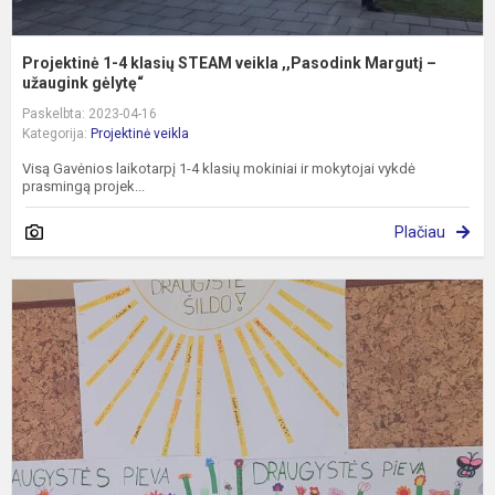
Projektinė 1-4 klasių STEAM veikla ,,Pasodink Margutį –
užaugink gėlytę“
Paskelbta: 2023-04-16
Kategorija:
Projektinė veikla
Visą Gavėnios laikotarpį 1-4 klasių mokiniai ir mokytojai vykdė
prasmingą projek...
Plačiau
D
T
p
N
!