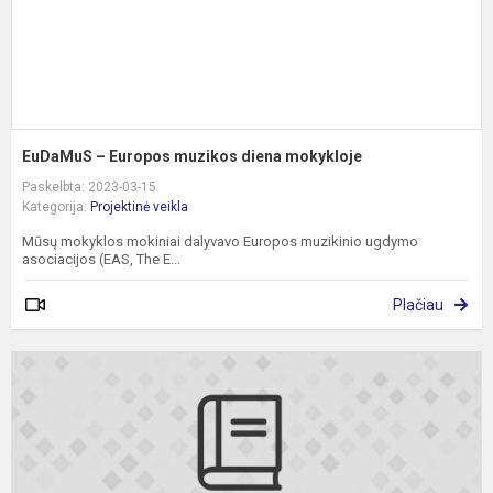
EuDaMuS – Europos muzikos diena mokykloje
Paskelbta: 2023-03-15
Kategorija:
Projektinė veikla
Mūsų mokyklos mokiniai dalyvavo Europos muzikinio ugdymo
asociacijos (EAS, The E...
Plačiau
Š
L
2