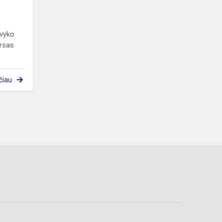
 vyko
ursas
čiau