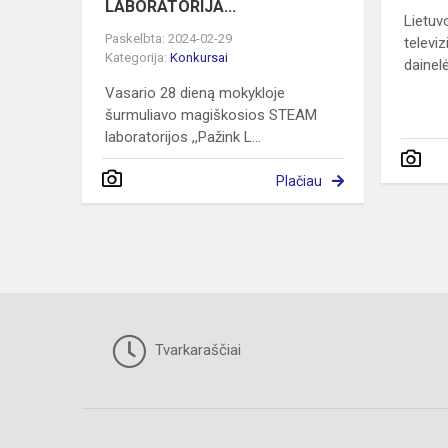
LABORATORIJA...
Lietuv
Paskelbta: 2024-02-29
televi
Kategorija:
Konkursai
dainelė
Vasario 28 dieną mokykloje
šurmuliavo magiškosios STEAM
laboratorijos ,,Pažink L...
Plačiau
Tvarkaraščiai