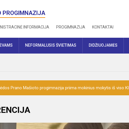
O PROGIMNAZIJA
NISTRACINĖ INFORMACIJA
PROGIMNAZIJA
KONTAKTAI
TĖVAMS
NEFORMALUSIS ŠVIETIMAS
DIDŽIUOJAMĖS
ėdos Prano Mašioto progimnazija priima mokinius mokytis iš viso K
ENCIJA