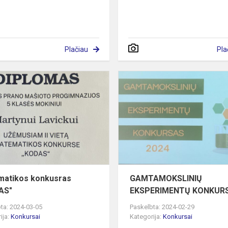
Plačiau
Pla
Matematikos
konkusras
,,KODAS"
atikos konkusras
GAMTAMOKSLINIŲ
AS"
EKSPERIMENTŲ KONKUR
ta: 2024-03-05
Paskelbta: 2024-02-29
ija:
Konkursai
Kategorija:
Konkursai