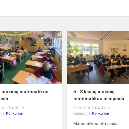
nis
3-
4
kl.
mokinių
matematikos
olimpiada
l. mokinių matematikos
5 - 8 klasių mokinių
iada
matematikos olimpiada
ta: 2024-03-12
Paskelbta: 2024-03-11
ija:
Konkursai
Kategorija:
Konkursai
Matematikos olimpiada