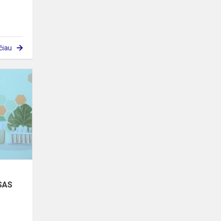
čiau
GAMTAMOKSLINIŲ
EKSPERIMENTŲ
KONKURSAS
SAS