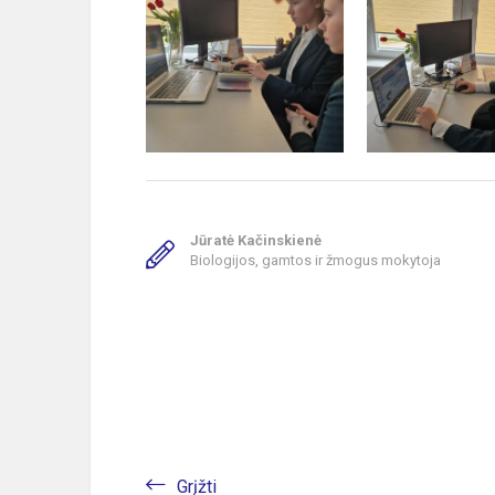
Jūratė Kačinskienė
Biologijos, gamtos ir žmogus mokytoja
Grįžti