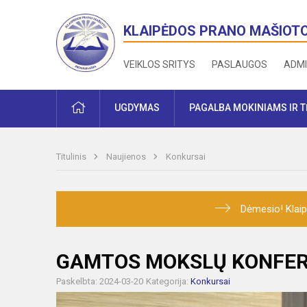
KLAIPĖDOS PRANO MAŠIOT
VEIKLOS SRITYS
PASLAUGOS
ADMI
PRADŽIA
UGDYMAS
PAGALBA MOKINIAMS IR 
Titulinis
Naujienos
Konkursai
Dėmesio! Klaip
GAMTOS MOKSLŲ KONFER
Paskelbta: 2024-03-20
Kategorija:
Konkursai