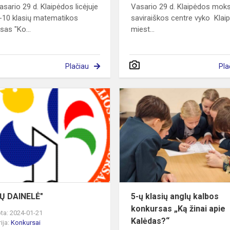
asario 29 d. Klaipėdos licėjuje
Vasario 29 d. Klaipėdos moks
-10 klasių matematikos
saviraiškos centre vyko Klai
sas "Ko...
miest...
Plačiau
Pla
"DAINŲ
DAINELĖ"
I
Ų DAINELĖ"
5-ų klasių anglų kalbos
konkursas „Ką žinai apie
ta: 2024-01-21
Kalėdas?“
ija:
Konkursai