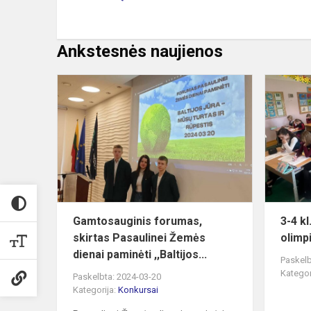
Ankstesnės naujienos
Gamtosaugi
forumas,
skirtas
Pasaulinei
Žemės
dienai
pami...
Gamtosauginis forumas,
3-4 k
skirtas Pasaulinei Žemės
olimp
dienai paminėti ,,Baltijos...
Paskelb
Kategor
Paskelbta: 2024-03-20
Kategorija:
Konkursai