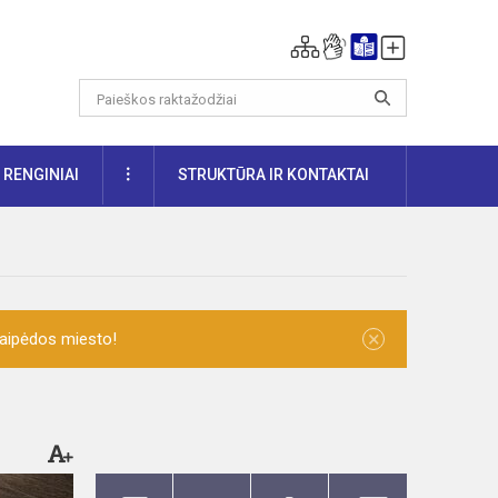
DAUGIAU
RENGINIAI
STRUKTŪRA IR KONTAKTAI
×
laipėdos miesto!