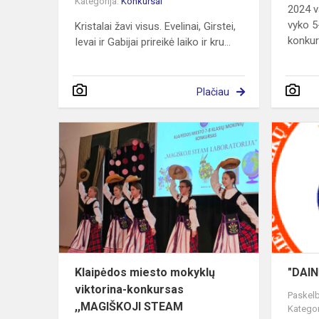
Kategorija:
Konkursai
2024 v
vyko 5
Kristalai žavi visus. Evelinai, Girstei,
konkur
Ievai ir Gabijai prireikė laiko ir kru...
Plačiau
Klaipėdos
miesto
mokyklų
viktorina-
konkursas
,,MAGIŠKOJ
ST...
Klaipėdos miesto mokyklų
"DAIN
viktorina-konkursas
Paskelb
,,MAGIŠKOJI STEAM
Kategor