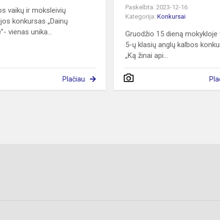
Paskelbta: 2023-12-16
os vaikų ir moksleivių
Kategorija:
Konkursai
zijos konkursas „Dainų
”- vienas unika...
Gruodžio 15 dieną mokykloje
5-ų klasių anglų kalbos konk
„Ką žinai api...
Plačiau
Pla