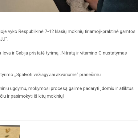
oje vyko Respublikinė 7-12 klasių mokinių tiriamoji-praktinė gamtos
JU“.
va ir Gabija pristatė tyrimą ,,Nitratų ir vitamino C nustatymas
yrimo ,,Spalvoti vėžiagyviai akvariume“ pranešimu.
miniu ugdymu, mokymosi procesą galime padaryti įdomiu ir atliktus
čiu ir pasimokyti iš kitų mokinių!