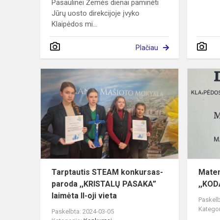
Pasaulinei Žemės dienai paminėti
Jūrų uosto direkcijoje įvyko
Klaipėdos mi...
Plačiau
Tarptautis
STEAM
konkursas-
paroda
,,KRISTALŲ
PASAKA”
laimėt...
Tarptautis STEAM konkursas-
Matem
paroda ,,KRISTALŲ PASAKA”
,,KOD
laimėta II-oji vieta
Paskelb
Kategor
Paskelbta: 2024-03-05