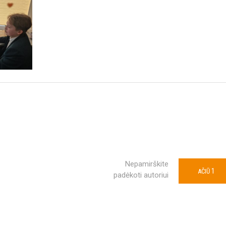
Nepamirškite
1
AČIŪ
padėkoti autoriui