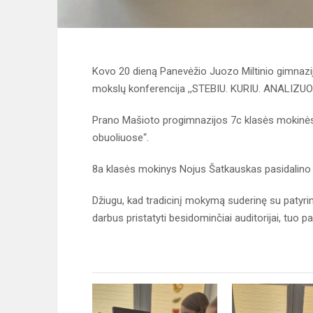
Kovo 20 dieną Panevėžio Juozo Miltinio gimnazij
mokslų konferencija ,,STEBIU. KURIU. ANALIZUO
Prano Mašioto progimnazijos 7c klasės mokinės Ie
obuoliuose“.
8a klasės mokinys Nojus Šatkauskas pasidalino t
Džiugu, kad tradicinį mokymą suderinę su patyri
darbus pristatyti besidominčiai auditorijai, tuo pa