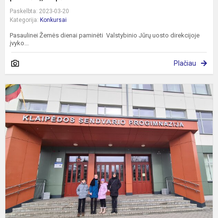
Paskelbta: 2023-03-20
Kategorija:
Konkursai
Pasaulinei Žemės dienai paminėti Valstybinio Jūrų uosto direkcijoje
įvyko...
Plačiau
5
-
8
k
m
m
o