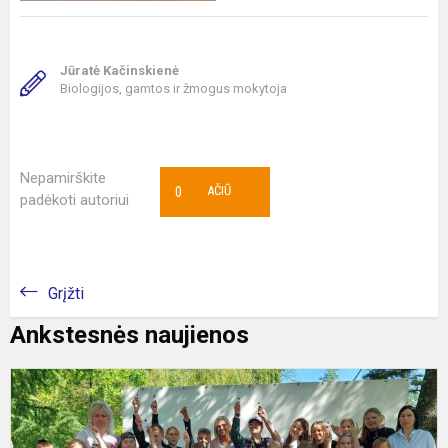
Jūratė Kačinskienė
Biologijos, gamtos ir žmogus mokytoja
Nepamirškite
0
AČIŪ
padėkoti autoriui
Grįžti
Ankstesnės naujienos
N
p
Ta