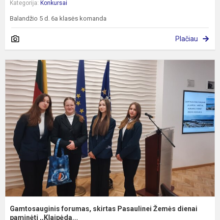
Kategorija:
Konkursai
Balandžio 5 d. 6a klasės komanda
Plačiau
G
f
s
P
Ž
d
p
Gamtosauginis forumas, skirtas Pasaulinei Žemės dienai
paminėti ,,Klaipėda...