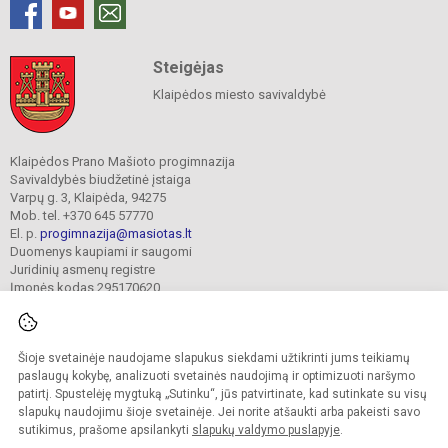
Steigėjas
Klaipėdos miesto savivaldybė
Klaipėdos Prano Mašioto progimnazija
Savivaldybės biudžetinė įstaiga
Varpų g. 3, Klaipėda, 94275
Mob. tel. +370 645 57770
El. p.
progimnazija@masiotas.lt
Duomenys kaupiami ir saugomi
Juridinių asmenų registre
Įmonės kodas 295170620
Šioje svetainėje naudojame slapukus siekdami užtikrinti jums teikiamų
© 2022. Klaipėdos Prano Mašioto progimnazija. Visos teisės saugomos.
Kopijuoti turinį be raštiško įstaigos administracijos sutikimo griežtai draudžiama.
paslaugų kokybę, analizuoti svetainės naudojimą ir optimizuoti naršymo
patirtį. Spustelėję mygtuką „Sutinku“, jūs patvirtinate, kad sutinkate su visų
Prieinamumo paraiška
Slapukų valdymas
slapukų naudojimu šioje svetainėje. Jei norite atšaukti arba pakeisti savo
sutikimus, prašome apsilankyti
slapukų valdymo puslapyje
.
Sumanus būdas atnaujinti