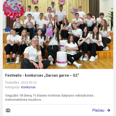
-
k
„
g
–
G
Festivalis - konkursas „Garsas garse – G2“
Paskelbta: 2023-05-22
Kategorija:
Konkursai
Gegužės 18 dieną 7c klasės mokiniai dalyvavo netradicinės
instrumentinės muzikos...
Plačiau