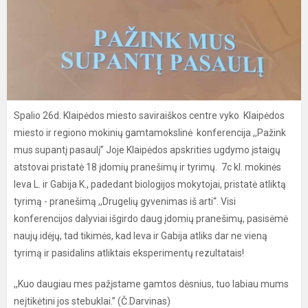
Spalio 26d. Klaipėdos miesto saviraiškos centre vyko Klaipėdos
miesto ir regiono mokinių gamtamokslinė konferencija ,,Pažink
mus supantį pasaulį” Joje Klaipėdos apskrities ugdymo įstaigų
atstovai pristatė 18 įdomių pranešimų ir tyrimų. 7c kl. mokinės
Ieva L. ir Gabija K., padedant biologijos mokytojai, pristatė atliktą
tyrimą - pranešimą ,,Drugelių gyvenimas iš arti“. Visi
konferencijos dalyviai išgirdo daug įdomių pranešimų, pasisėmė
naujų idėjų, tad tikimės, kad Ieva ir Gabija atliks dar ne vieną
tyrimą ir pasidalins atliktais eksperimentų rezultatais!
,,Kuo daugiau mes pažįstame gamtos dėsnius, tuo labiau mums
neįtikėtini jos stebuklai.” (Č.Darvinas)