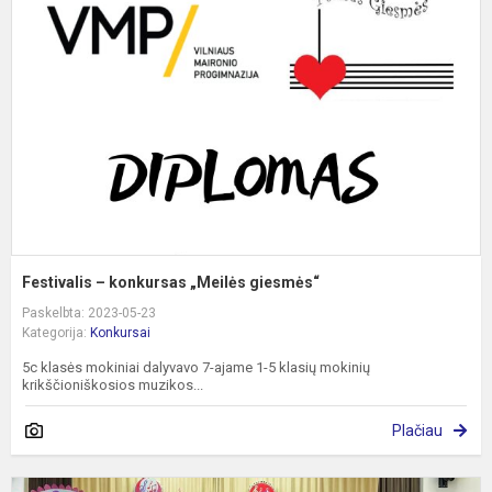
k
„
g
Festivalis – konkursas „Meilės giesmės“
Paskelbta: 2023-05-23
Kategorija:
Konkursai
5c klasės mokiniai dalyvavo 7-ajame 1-5 klasių mokinių
krikščioniškosios muzikos...
Plačiau
F