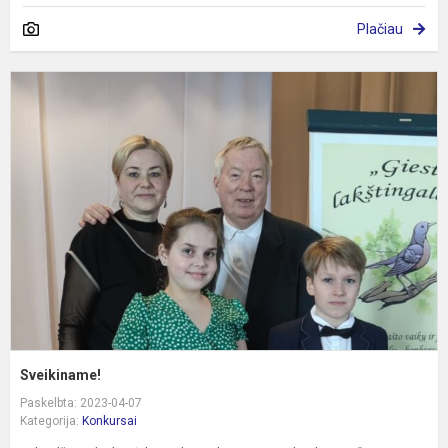
Plačiau
S
Sveikiname!
Paskelbta: 2023-04-07
Kategorija:
Konkursai