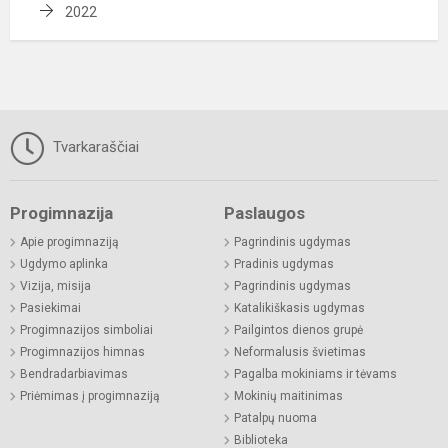
2022
Tvarkaraščiai
Progimnazija
Paslaugos
Apie progimnaziją
Pagrindinis ugdymas
Ugdymo aplinka
Pradinis ugdymas
Vizija, misija
Pagrindinis ugdymas
Pasiekimai
Katalikiškasis ugdymas
Progimnazijos simboliai
Pailgintos dienos grupė
Progimnazijos himnas
Neformalusis švietimas
Bendradarbiavimas
Pagalba mokiniams ir tėvams
Priėmimas į progimnaziją
Mokinių maitinimas
Patalpų nuoma
Biblioteka