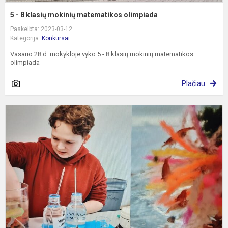
5 - 8 klasių mokinių matematikos olimpiada
Paskelbta: 2023-03-12
Kategorija:
Konkursai
Vasario 28 d. mokykloje vyko 5 - 8 klasių mokinių matematikos
olimpiada
Plačiau
G
e
k