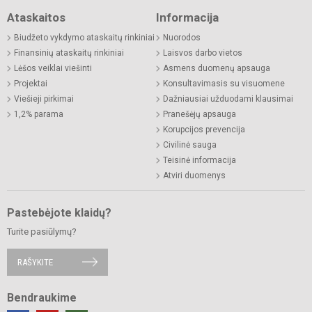
Ataskaitos
Informacija
Biudžeto vykdymo ataskaitų rinkiniai
Nuorodos
Finansinių ataskaitų rinkiniai
Laisvos darbo vietos
Lėšos veiklai viešinti
Asmens duomenų apsauga
Projektai
Konsultavimasis su visuomene
Viešieji pirkimai
Dažniausiai užduodami klausimai
1,2% parama
Pranešėjų apsauga
Korupcijos prevencija
Civilinė sauga
Teisinė informacija
Atviri duomenys
Pastebėjote klaidų?
Turite pasiūlymų?
RAŠYKITE
Bendraukime