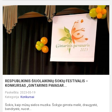
R
Š
Š
F
–
K
„G
RESPUBLIKINIS ŠIUOLAIKINIŲ ŠOKIŲ FESTIVALIS –
KONKURSAS „GINTARINIS PAVASAR...
Paskelbta: 2023-05-19
Kategorija:
Konkursai
Šokis, kaip mūsų sielos muzika. Šokyje gimsta meilė, draugystė,
bendrystė, nuost...