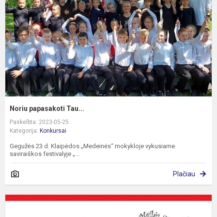
Noriu papasakoti Tau...
Paskelbta: 2023-05-25
Kategorija:
Konkursai
Gegužės 23 d. Klaipėdos „Medeinės“ mokykloje vykusiame
saviraiškos festivalyje „...
Plačiau
F
–