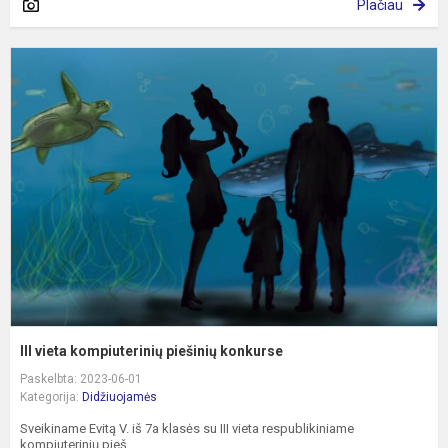
Plačiau
II
v
k
p
k
III vieta kompiuterinių piešinių konkurse
Paskelbta: 2023-06-01
Kategorija:
Didžiuojamės
Sveikiname Evitą V. iš 7a klasės su III vieta respublikiniame
kompiuterinių pieš...