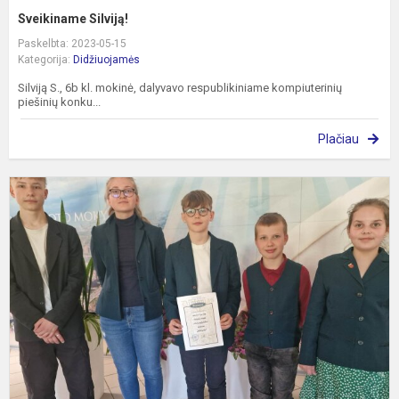
Sveikiname Silviją!
Paskelbta: 2023-05-15
Kategorija:
Didžiuojamės
Silviją S., 6b kl. mokinė, dalyvavo respublikiniame kompiuterinių
piešinių konku...
Plačiau
A
k
S
B
k