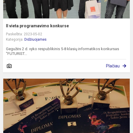
II vieta programavimo konkurse
Paskelbta: 2023-05-02
Kategorija:
Didžiuojamės
Gegužės 2 d. vyko respublikinis 5-8 klasių informatikos konkursas
"FUTURIST...
Plačiau
R
v
ir
m
š
k
–
f