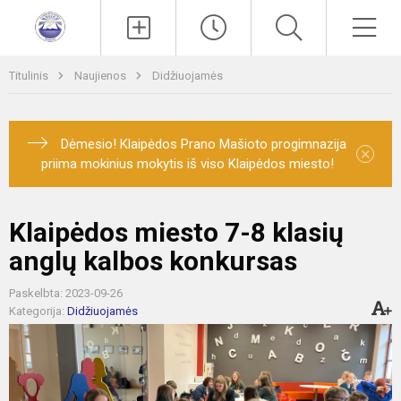
Paieška
Men
Titulinis
Naujienos
Didžiuojamės
Dėmesio! Klaipėdos Prano Mašioto progimnazija
×
priima mokinius mokytis iš viso Klaipėdos miesto!
Klaipėdos miesto 7-8 klasių
anglų kalbos konkursas
Paskelbta: 2023-09-26
Kategorija:
Didžiuojamės