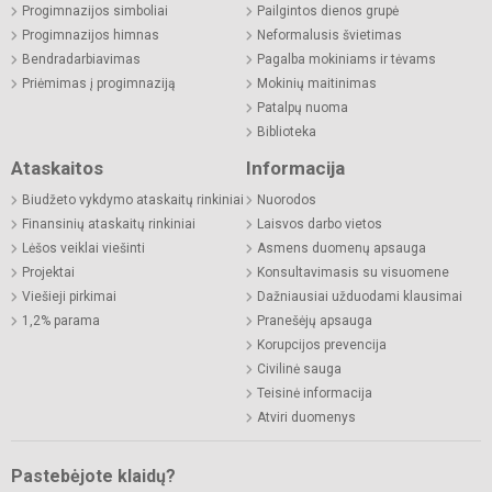
Progimnazijos simboliai
Pailgintos dienos grupė
Progimnazijos himnas
Neformalusis švietimas
Bendradarbiavimas
Pagalba mokiniams ir tėvams
Priėmimas į progimnaziją
Mokinių maitinimas
Patalpų nuoma
Biblioteka
Ataskaitos
Informacija
Biudžeto vykdymo ataskaitų rinkiniai
Nuorodos
Finansinių ataskaitų rinkiniai
Laisvos darbo vietos
Lėšos veiklai viešinti
Asmens duomenų apsauga
Projektai
Konsultavimasis su visuomene
Viešieji pirkimai
Dažniausiai užduodami klausimai
1,2% parama
Pranešėjų apsauga
Korupcijos prevencija
Civilinė sauga
Teisinė informacija
Atviri duomenys
Pastebėjote klaidų?