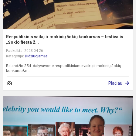
Respublikinis vaikų ir mokinių šokių konkursas – festivalis
„Šokio fiesta 2...
Paskelbta: 2023-04-26
Kategorija:
Didžiuojamės
Balandžio 25d. dalyvavome respublikiniame vaikų ir mokinių šokių
konkurse&n...
Plačiau
K
m
8
k
m
v