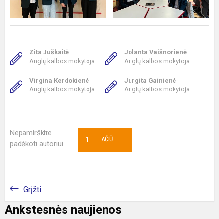
Zita Juškaitė
Jolanta Vaišnorienė
Anglų kalbos mokytoja
Anglų kalbos mokytoja
Virgina Kerdokienė
Jurgita Gainienė
Anglų kalbos mokytoja
Anglų kalbos mokytoja
Nepamirškite
1
AČIŪ
padėkoti autoriui
Grįžti
Ankstesnės naujienos