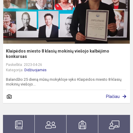
k
k
Klaipėdos miesto 8 klasių mokinių viešojo kalbėjimo
konkursas
Paskelbta: 2023-04-26
Kategorija:
Didžiuojamės
Balandžio 25 dieną mūsų mokykloje vyko Klaipėdos miesto 8 klasių
mokinių viešojo...
Plačiau