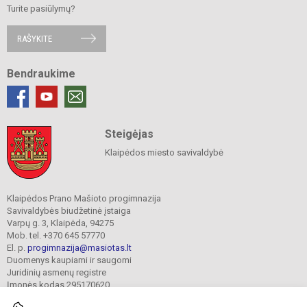
Turite pasiūlymų?
RAŠYKITE
Bendraukime
Steigėjas
Klaipėdos miesto savivaldybė
Klaipėdos Prano Mašioto progimnazija
Savivaldybės biudžetinė įstaiga
Varpų g. 3, Klaipėda, 94275
Mob. tel. +370 645 57770
El. p.
progimnazija@masiotas.lt
Duomenys kaupiami ir saugomi
Juridinių asmenų registre
Įmonės kodas 295170620