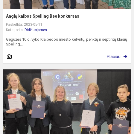
Anglų kalbos Spelling Bee konkursas
Paskelbta: 2023-05-11
Kategorija:
Didžiuojamės
Gegužės 10 d. vyko Klaipėdos miesto ketvirtų, penktų ir septintų klasių
Spelling...
Plačiau
II
v
p
k