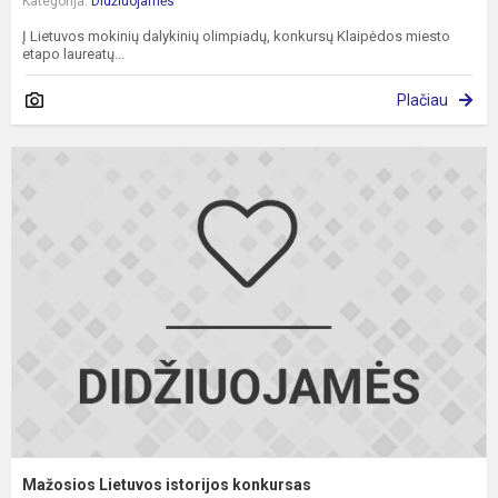
Kategorija:
Didžiuojamės
Į Lietuvos mokinių dalykinių olimpiadų, konkursų Klaipėdos miesto
etapo laureatų...
Plačiau
M
L
i
k
Mažosios Lietuvos istorijos konkursas