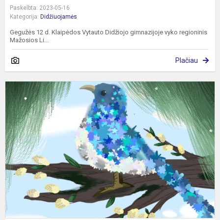
Paskelbta: 2023-05-16
Kategorija:
Didžiuojamės
Gegužės 12 d. Klaipėdos Vytauto Didžiojo gimnazijoje vyko regioninis
Mažosios Li...
Plačiau
S
S