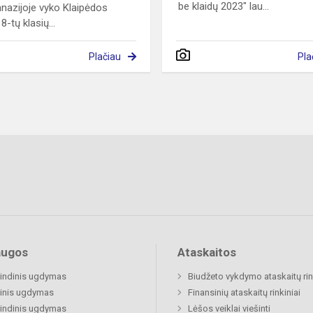
be klaidų 2023" lau...
nazijoje vyko Klaipėdos
8-tų klasių...
Plačiau
Pla
augos
Ataskaitos
indinis ugdymas
Biudžeto vykdymo ataskaitų rin
inis ugdymas
Finansinių ataskaitų rinkiniai
indinis ugdymas
Lėšos veiklai viešinti