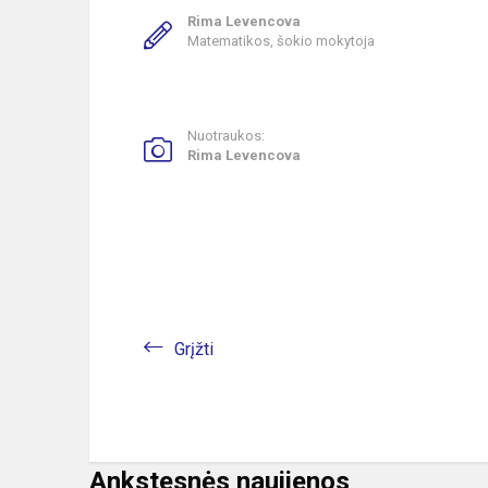
Rima Levencova
Matematikos, šokio mokytoja
Nuotraukos:
Rima Levencova
Grįžti
Ankstesnės naujienos