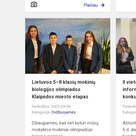
Plačiau
Lietuvos
5–
8
klasių
mokinių
biologijos
olimpiados
Klaipėdos...
Lietuvos 5–8 klasių mokinių
II vie
biologijos olimpiados
infor
Klaipėdos miesto etapas
konk
Paskelbta: 2023-04-06
Paskelb
Kategorija:
Didžiuojamės
Kategor
Džiaugiamės, kad net keturi mūsų
Aštunt
mokyklos mokiniai olimpiadoje
6 d. d