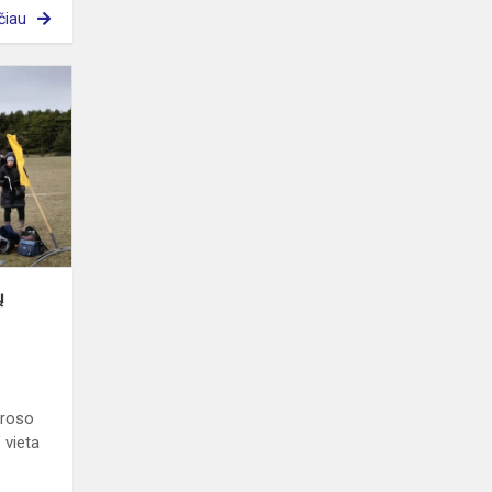
čiau
Klaipėdos
miesto
mokyklų
pavasario
krosas
ų
kroso
 vieta