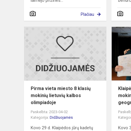
laimėjo prizines...
bendro
Plačiau
Pirma
vieta
miesto
8
klasių
mokinių
lietuvių
kalbos
olimpia...
Pirma vieta miesto 8 klasių
Klaip
mokinių lietuvių kalbos
mokin
olimpiadoje
geogra
Paskelbta: 2023-04-02
Paskelb
Kategorija:
Didžiuojamės
Kategor
Kovo 29 d. Klaipėdos jūrų kadetų
Kovo 3