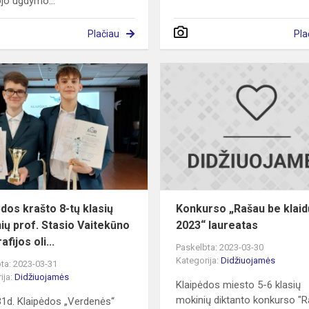
jo ugdymo...
Plačiau
Pla
Klaipėdos
krašto
8-
tų
klasių
mokinių
prof.
Stasio
Vaitekūno...
ėdos krašto 8-tų klasių
Konkurso „Rašau be klaid
ių prof. Stasio Vaitekūno
2023“ laureatas
fijos oli...
Paskelbta: 2023-03-30
Kategorija:
Didžiuojamės
ta: 2023-03-31
ija:
Didžiuojamės
Klaipėdos miesto 5-6 klasių
mokinių diktanto konkurso "
1d. Klaipėdos „Verdenės“