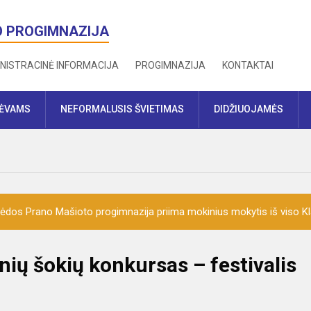
O PROGIMNAZIJA
NISTRACINĖ INFORMACIJA
PROGIMNAZIJA
KONTAKTAI
TĖVAMS
NEFORMALUSIS ŠVIETIMAS
DIDŽIUOJAMĖS
ėdos Prano Mašioto progimnazija priima mokinius mokytis iš viso K
nių šokių konkursas – festivalis