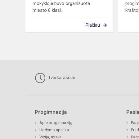
mokykloje buvo organizuota
progim
miesto 8 klasi...
krašto 
Plačiau
Tvarkaraščiai
Progimnazija
Pasl
Apie progimnaziją
Pagr
Ugdymo aplinka
Prad
Vizija, misija
Pagr