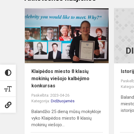
Klaipėdos
miesto
8
klasių
mokinių
viešojo
kalbėjimo
konkurs...
Klaipėdos miesto 8 klasių
Istor
mokinių viešojo kalbėjimo
Paskelb
konkursas
Kategor
Paskelbta: 2023-04-26
Baland
Kategorija:
Didžiuojamės
miesto
istorij
Balandžio 25 dieną mūsų mokykloje
vyko Klaipėdos miesto 8 klasių
mokinių viešojo...