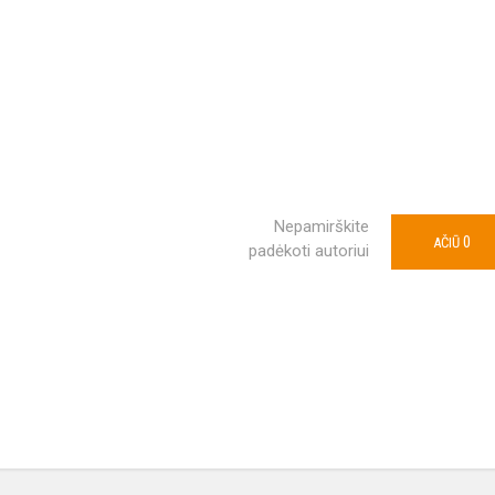
Nepamirškite
0
AČIŪ
padėkoti autoriui