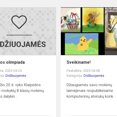
Istorijos
olimpiada
ijos olimpiada
Sveikiname!
ta: 2023-04-25
Paskelbta: 2023-04-08
ija:
Didžiuojamės
Kategorija:
Didžiuojamės
žio 20 d. vyko Klaipėdos
Džiaugiamės savo mokinių
 mokyklų 8 klasių mokinių
laimėjimais respublikiniame
os dalykin...
kompiuterinių atvirukų konk...