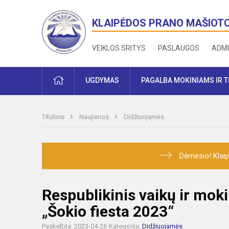
KLAIPĖDOS PRANO MAŠIOT
VEIKLOS SRITYS
PASLAUGOS
ADMI
PRADŽIA
UGDYMAS
PAGALBA MOKINIAMS IR 
Titulinis
Naujienos
Didžiuojamės
Dėmesio! Klaip
Respublikinis vaikų ir moki
„Šokio fiesta 2023“
Paskelbta: 2023-04-26
Kategorija:
Didžiuojamės