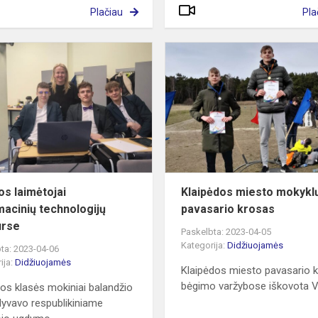
Plačiau
Pla
II
vietos
laimėtojai
informacinių
technologijų
konkurse
tos laimėtojai
Klaipėdos miesto mokykl
macinių technologijų
pavasario krosas
urse
Paskelbta: 2023-04-05
Kategorija:
Didžiuojamės
ta: 2023-04-06
ija:
Didžiuojamės
Klaipėdos miesto pavasario 
bėgimo varžybose iškovota V
os klasės mokiniai balandžio
alyvavo respublikiniame